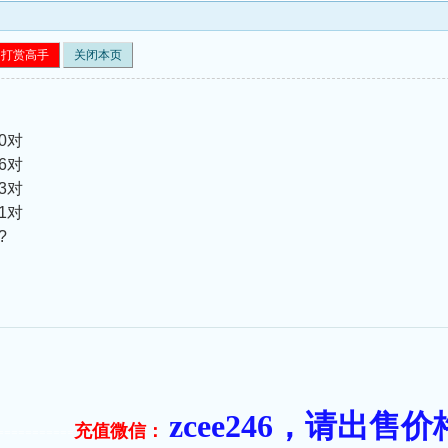
打赏高手
关闭本页
0对
6对
3对
1对
?
zcee246，请出
充值微信：
===========