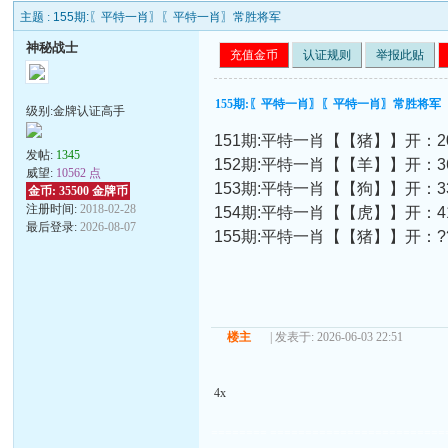
主题 :
155期:〖平特一肖〗〖平特一肖〗常胜将军
神秘战士
充值金币
认证规则
举报此贴
155期:〖平特一肖〗〖平特一肖〗常胜将军
级别:金牌认证高手
151期:平特一肖【【猪】】开：2
发帖:
1345
152期:平特一肖【【羊】】开：3
威望:
10562 点
153期:平特一肖【【狗】】开：3
金币: 35500 金牌币
注册时间:
2018-02-28
154期:平特一肖【【虎】】开：4
最后登录:
2026-08-07
155期:平特一肖【【猪】】开：?
楼主
| 发表于: 2026-06-03 22:51
4x
======== =========================