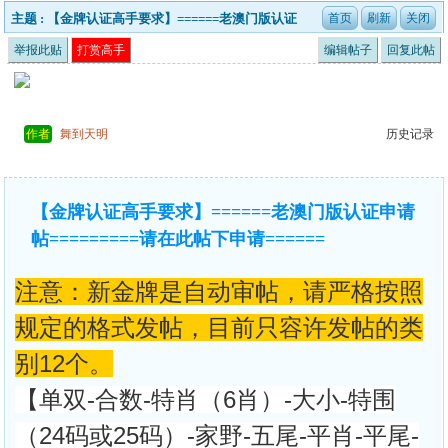
主题 : 【金牌认证高手要求】======老澳门版认证
申请帖=========请在此帖下申请======
举报此贴
打赏高手
编辑帖子
回复此帖
作者
舞到天明
历史记录
【金牌认证高手要求】======老澳门版认证申请
帖=========请在此帖下申请======
注意：新金牌是自动审帖，请严格按照
规定的格式发帖，目前只容许发帖的类
别12个。
【单双-合数-特肖（6肖）-大小-特围
（24码或25码）-家野-五尾-平肖-平尾-