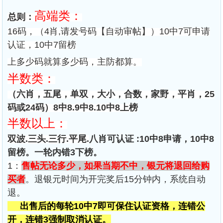
高端类：
总则：
16码，（4肖,请发号码【自动审帖】）10中7可申请
认证，10中7留榜
上多少码就算多少码，主防都算。
半数类：
（六肖，五尾，单双，大小，合数，家野，平肖，25
码或24码）8中8.9中8.10中8上榜
半数以上：
双波.三头.三行.平尾.
八肖可认证 :10中8申请，10中8
留榜。一轮内错3下榜。
1：
售帖无论多少，如果当期不中，银元将退回给购
买者
。退银元时间为开完奖后15分钟内，系统自动
退。
出售后的每轮10中7即可保住认证资格，连错公
开，连错3强制取消认证。