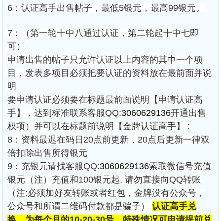
6：认证高手出售帖子，最低5银元，最高99银元。
7：（第一轮十中八通过认证，第二轮起十中七即
可）
申请出售的帖子只允许认证以上内容的其中一个项
目，发表多项目必须把要认证的资料放在最前面并说
明
要申请认证必须要在标题最前面说明【申请认证高
手】，达到标准联系客服QQ:
3060629136
开通出售
权项）并可以在标题前说明【金牌认证高手】 :
8：资料最迟在码日20点前更新，20点后更新一律双
倍扣除出售所得银元
9：充银元请找客服QQ:
3060629136
索取微信号充值
银元（注）充值和100银元起, 请勿直接向QQ转账
（注:必须加好友转账或者红包，金牌没有公众号，
公众号和所谓二维码付款都是骗子）
认证高手兑
换，为每个月的10-20-30号，特殊情况可申请提前兑