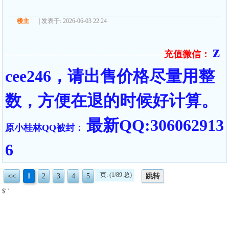
楼主
| 发表于: 2026-06-03 22:24
z
充值微信：
======== ====================================
cee246，请出售价格尽量用整
数，方便在退的时候好计算。
最新QQ:306062913
原小桂林QQ被封：
6
页: (1/89 总)
<<
1
2
3
4
5
跳转
$' '