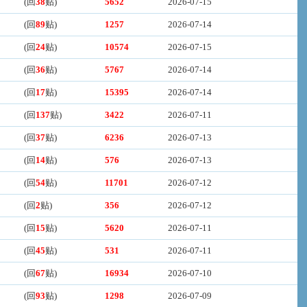
(回
38
贴)
5652
2026-07-15
(回
89
贴)
1257
2026-07-14
(回
24
贴)
10574
2026-07-15
(回
36
贴)
5767
2026-07-14
(回
17
贴)
15395
2026-07-14
(回
137
贴)
3422
2026-07-11
(回
37
贴)
6236
2026-07-13
(回
14
贴)
576
2026-07-13
(回
54
贴)
11701
2026-07-12
(回
2
贴)
356
2026-07-12
(回
15
贴)
5620
2026-07-11
(回
45
贴)
531
2026-07-11
(回
67
贴)
16934
2026-07-10
(回
93
贴)
1298
2026-07-09