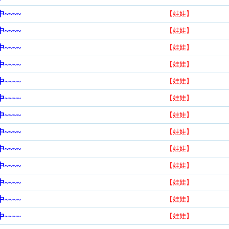
~~~~
【娃娃】
~~~~
【娃娃】
~~~~
【娃娃】
~~~~
【娃娃】
~~~~
【娃娃】
~~~~
【娃娃】
~~~~
【娃娃】
~~~~
【娃娃】
~~~~
【娃娃】
~~~~
【娃娃】
~~~~
【娃娃】
~~~~
【娃娃】
~~~~
【娃娃】