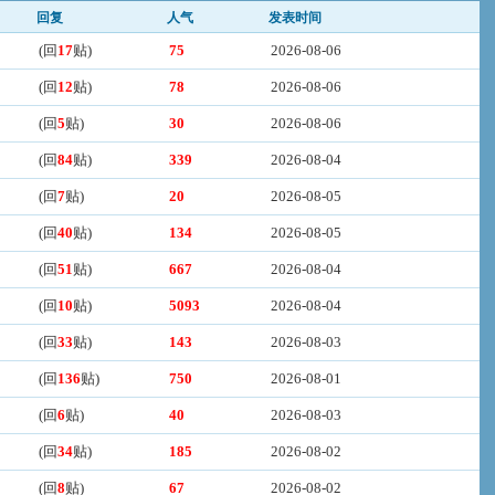
回复
人气
发表时间
(回
17
贴)
75
2026-08-06
(回
12
贴)
78
2026-08-06
(回
5
贴)
30
2026-08-06
(回
84
贴)
339
2026-08-04
(回
7
贴)
20
2026-08-05
(回
40
贴)
134
2026-08-05
(回
51
贴)
667
2026-08-04
(回
10
贴)
5093
2026-08-04
(回
33
贴)
143
2026-08-03
(回
136
贴)
750
2026-08-01
(回
6
贴)
40
2026-08-03
(回
34
贴)
185
2026-08-02
(回
8
贴)
67
2026-08-02