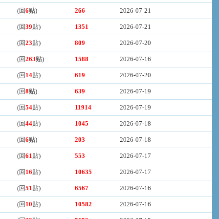
(回
6
贴)
266
2026-07-21
(回
39
贴)
1351
2026-07-21
(回
23
贴)
809
2026-07-20
(回
263
贴)
1588
2026-07-16
(回
14
贴)
619
2026-07-20
(回
8
贴)
639
2026-07-19
(回
54
贴)
11914
2026-07-19
(回
44
贴)
1045
2026-07-18
(回
6
贴)
203
2026-07-18
(回
61
贴)
553
2026-07-17
(回
16
贴)
10635
2026-07-17
(回
51
贴)
6567
2026-07-16
(回
10
贴)
10582
2026-07-16