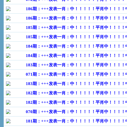
186期：+++发表一肖：中！！！！！平肖中！！！！中
186期：+++发表一肖：中！！！！！平肖中！！！！中
185期：+++发表一肖：中！！！！！平肖中！！！！中
185期：+++发表一肖：中！！！！！平肖中！！！！中
184期：+++发表一肖：中！！！！！平肖中！！！！中
184期：+++发表一肖：中！！！！！平肖中！！！！中
183期：+++发表一肖：中！！！！！平肖中！！！！中
071期：+++发表一肖：中！！！！！平肖中！！！！中
183期：+++发表一肖：中！！！！！平肖中！！！！中
182期：+++发表一肖：中！！！！！平肖中！！！！中
182期：+++发表一肖：中！！！！！平肖中！！！！中
070期：+++发表一肖：中！！！！！平肖中！！！！中
181期：+++发表一肖：中！！！！！平肖中！！！！中