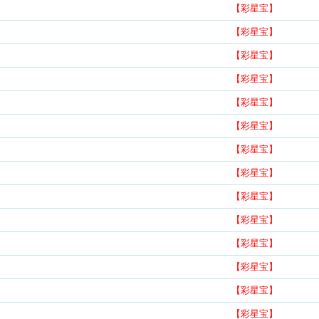
【彩星宝】
【彩星宝】
【彩星宝】
【彩星宝】
【彩星宝】
【彩星宝】
【彩星宝】
【彩星宝】
【彩星宝】
【彩星宝】
【彩星宝】
【彩星宝】
【彩星宝】
【彩星宝】