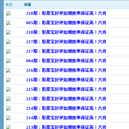
状态
标题
218期：彩星宝好评如潮效率保证高！六肖
085期：彩星宝好评如潮效率保证高！六肖
218期：彩星宝好评如潮效率保证高！六肖
217期：彩星宝好评如潮效率保证高！六肖
217期：彩星宝好评如潮效率保证高！六肖
084期：彩星宝好评如潮效率保证高！六肖
216期：彩星宝好评如潮效率保证高！六肖
216期：彩星宝好评如潮效率保证高！六肖
215期：彩星宝好评如潮效率保证高！六肖
215期：彩星宝好评如潮效率保证高！六肖
214期：彩星宝好评如潮效率保证高！六肖
214期：彩星宝好评如潮效率保证高！六肖
213期：彩星宝好评如潮效率保证高！六肖