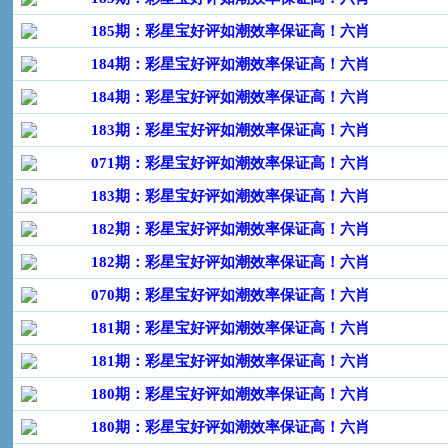
185期：彩星宝好评如潮效率保证高！六肖
184期：彩星宝好评如潮效率保证高！六肖
184期：彩星宝好评如潮效率保证高！六肖
183期：彩星宝好评如潮效率保证高！六肖
071期：彩星宝好评如潮效率保证高！六肖
183期：彩星宝好评如潮效率保证高！六肖
182期：彩星宝好评如潮效率保证高！六肖
182期：彩星宝好评如潮效率保证高！六肖
070期：彩星宝好评如潮效率保证高！六肖
181期：彩星宝好评如潮效率保证高！六肖
181期：彩星宝好评如潮效率保证高！六肖
180期：彩星宝好评如潮效率保证高！六肖
180期：彩星宝好评如潮效率保证高！六肖