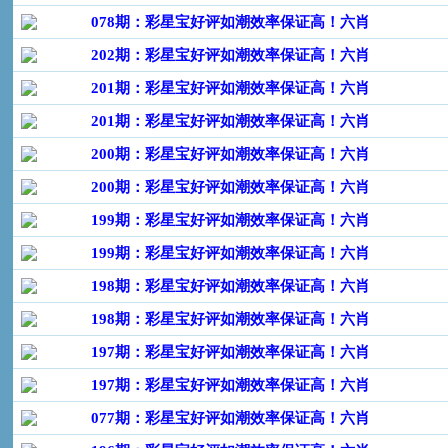
078期：彩星宝好评如潮效率保证高！六肖
202期：彩星宝好评如潮效率保证高！六肖
201期：彩星宝好评如潮效率保证高！六肖
201期：彩星宝好评如潮效率保证高！六肖
200期：彩星宝好评如潮效率保证高！六肖
200期：彩星宝好评如潮效率保证高！六肖
199期：彩星宝好评如潮效率保证高！六肖
199期：彩星宝好评如潮效率保证高！六肖
198期：彩星宝好评如潮效率保证高！六肖
198期：彩星宝好评如潮效率保证高！六肖
197期：彩星宝好评如潮效率保证高！六肖
197期：彩星宝好评如潮效率保证高！六肖
077期：彩星宝好评如潮效率保证高！六肖