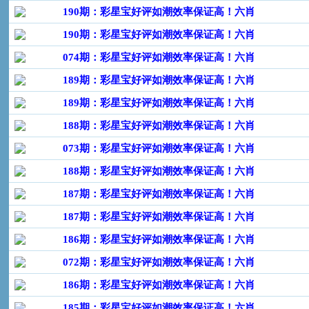
190期：彩星宝好评如潮效率保证高！六肖
190期：彩星宝好评如潮效率保证高！六肖
074期：彩星宝好评如潮效率保证高！六肖
189期：彩星宝好评如潮效率保证高！六肖
189期：彩星宝好评如潮效率保证高！六肖
188期：彩星宝好评如潮效率保证高！六肖
073期：彩星宝好评如潮效率保证高！六肖
188期：彩星宝好评如潮效率保证高！六肖
187期：彩星宝好评如潮效率保证高！六肖
187期：彩星宝好评如潮效率保证高！六肖
186期：彩星宝好评如潮效率保证高！六肖
072期：彩星宝好评如潮效率保证高！六肖
186期：彩星宝好评如潮效率保证高！六肖
185期：彩星宝好评如潮效率保证高！六肖