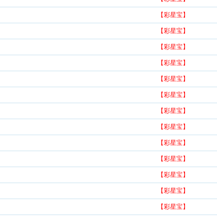
【彩星宝】
【彩星宝】
【彩星宝】
【彩星宝】
【彩星宝】
【彩星宝】
【彩星宝】
【彩星宝】
【彩星宝】
【彩星宝】
【彩星宝】
【彩星宝】
【彩星宝】