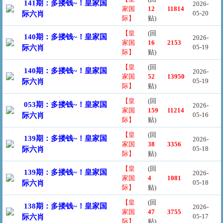
141期：多搂钱~！皇家国
2026-
家国
12
11814
05-20
际六肖
际】
贴)
【皇
(回
140期：多搂钱~！皇家国
2026-
家国
16
2153
05-19
际六肖
际】
贴)
【皇
(回
140期：多搂钱~！皇家国
2026-
家国
52
13950
05-19
际六肖
际】
贴)
【皇
(回
053期：多搂钱~！皇家国
2026-
家国
159
11214
05-16
际六肖
际】
贴)
【皇
(回
139期：多搂钱~！皇家国
2026-
家国
38
3356
05-18
际六肖
际】
贴)
【皇
(回
139期：多搂钱~！皇家国
2026-
家国
4
1081
05-18
际六肖
际】
贴)
【皇
(回
138期：多搂钱~！皇家国
2026-
家国
47
3755
05-17
际六肖
际】
贴)