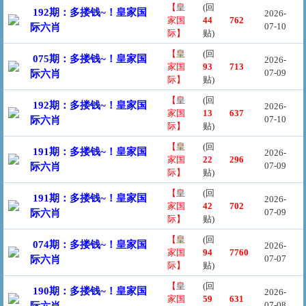
【皇
(回
192期：多搂钱~！皇家国
2026-
家国
44
762
07-10
际六肖
际】
贴)
【皇
(回
075期：多搂钱~！皇家国
2026-
家国
93
713
07-09
际六肖
际】
贴)
【皇
(回
192期：多搂钱~！皇家国
2026-
家国
13
637
07-10
际六肖
际】
贴)
【皇
(回
191期：多搂钱~！皇家国
2026-
家国
22
296
07-09
际六肖
际】
贴)
【皇
(回
191期：多搂钱~！皇家国
2026-
家国
42
702
07-09
际六肖
际】
贴)
【皇
(回
074期：多搂钱~！皇家国
2026-
家国
94
7760
07-07
际六肖
际】
贴)
【皇
(回
190期：多搂钱~！皇家国
2026-
家国
59
631
07-08