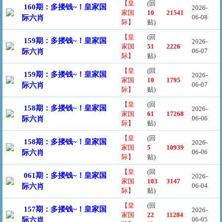
【皇
(回
160期：多搂钱~！皇家国
2026-
家国
10
21541
06-08
际六肖
际】
贴)
【皇
(回
159期：多搂钱~！皇家国
2026-
家国
51
2226
06-07
际六肖
际】
贴)
【皇
(回
159期：多搂钱~！皇家国
2026-
家国
10
1795
06-07
际六肖
际】
贴)
【皇
(回
158期：多搂钱~！皇家国
2026-
家国
61
17268
06-06
际六肖
际】
贴)
【皇
(回
158期：多搂钱~！皇家国
2026-
家国
5
10939
06-06
际六肖
际】
贴)
【皇
(回
061期：多搂钱~！皇家国
2026-
家国
103
3147
06-04
际六肖
际】
贴)
【皇
(回
157期：多搂钱~！皇家国
2026-
家国
22
11284
06-05
际六肖