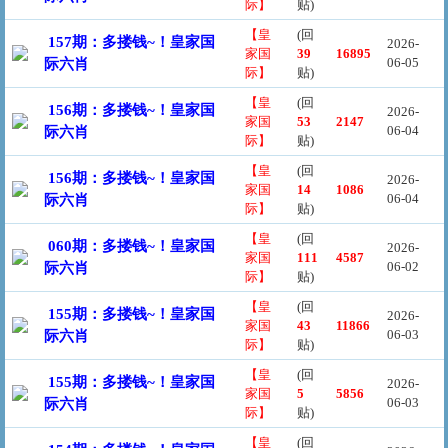
际】
贴)
【皇
(回
157期：多搂钱~！皇家国
2026-
家国
39
16895
06-05
际六肖
际】
贴)
【皇
(回
156期：多搂钱~！皇家国
2026-
家国
53
2147
06-04
际六肖
际】
贴)
【皇
(回
156期：多搂钱~！皇家国
2026-
家国
14
1086
06-04
际六肖
际】
贴)
【皇
(回
060期：多搂钱~！皇家国
2026-
家国
111
4587
06-02
际六肖
际】
贴)
【皇
(回
155期：多搂钱~！皇家国
2026-
家国
43
11866
06-03
际六肖
际】
贴)
【皇
(回
155期：多搂钱~！皇家国
2026-
家国
5
5856
06-03
际六肖
际】
贴)
【皇
(回