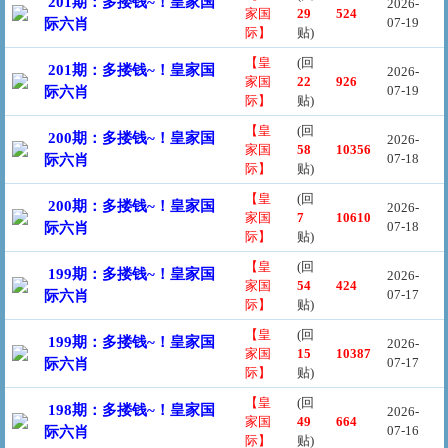
201期：多搂钱~！皇家国
2026-
家国
29
524
07-19
际六肖
际】
贴)
【皇
(回
201期：多搂钱~！皇家国
2026-
家国
22
926
07-19
际六肖
际】
贴)
【皇
(回
200期：多搂钱~！皇家国
2026-
家国
58
10356
07-18
际六肖
际】
贴)
【皇
(回
200期：多搂钱~！皇家国
2026-
家国
7
10610
07-18
际六肖
际】
贴)
【皇
(回
199期：多搂钱~！皇家国
2026-
家国
54
424
07-17
际六肖
际】
贴)
【皇
(回
199期：多搂钱~！皇家国
2026-
家国
15
10387
07-17
际六肖
际】
贴)
【皇
(回
198期：多搂钱~！皇家国
2026-
家国
49
664
07-16
际六肖
际】
贴)