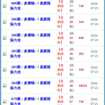
【皇
(回
080期：多搂钱~！皇家国
2026-
家国
77
720
07-23
际六肖
际】
贴)
【皇
(回
206期：多搂钱~！皇家国
2026-
家国
20
344
07-24
际六肖
际】
贴)
【皇
(回
206期：多搂钱~！皇家国
2026-
家国
42
646
07-24
际六肖
际】
贴)
【皇
(回
205期：多搂钱~！皇家国
2026-
家国
36
295
07-23
际六肖
际】
贴)
【皇
(回
205期：多搂钱~！皇家国
2026-
家国
13
359
07-23
际六肖
际】
贴)
【皇
(回
204期：多搂钱~！皇家国
2026-
家国
38
10434
07-22
际六肖
际】
贴)
【皇
(回
079期：多搂钱~！皇家国
2026-
家国
67
756
07-21
际六肖