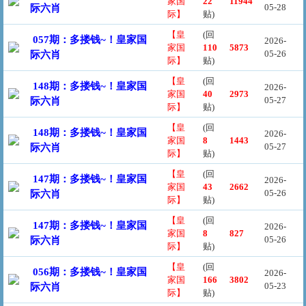
家国
22
11944
05-28
际六肖
际】
贴)
【皇
(回
057期：多搂钱~！皇家国
2026-
家国
110
5873
05-26
际六肖
际】
贴)
【皇
(回
148期：多搂钱~！皇家国
2026-
家国
40
2973
05-27
际六肖
际】
贴)
【皇
(回
148期：多搂钱~！皇家国
2026-
家国
8
1443
05-27
际六肖
际】
贴)
【皇
(回
147期：多搂钱~！皇家国
2026-
家国
43
2662
05-26
际六肖
际】
贴)
【皇
(回
147期：多搂钱~！皇家国
2026-
家国
8
827
05-26
际六肖
际】
贴)
【皇
(回
056期：多搂钱~！皇家国
2026-
家国
166
3802
05-23
际六肖
际】
贴)