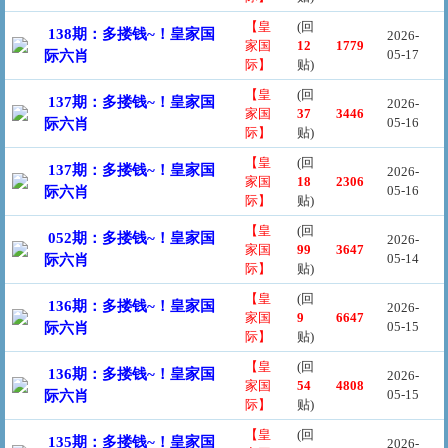
【皇
(回
138期：多搂钱~！皇家国
2026-
家国
12
1779
05-17
际六肖
际】
贴)
【皇
(回
137期：多搂钱~！皇家国
2026-
家国
37
3446
05-16
际六肖
际】
贴)
【皇
(回
137期：多搂钱~！皇家国
2026-
家国
18
2306
05-16
际六肖
际】
贴)
【皇
(回
052期：多搂钱~！皇家国
2026-
家国
99
3647
05-14
际六肖
际】
贴)
【皇
(回
136期：多搂钱~！皇家国
2026-
家国
9
6647
05-15
际六肖
际】
贴)
【皇
(回
136期：多搂钱~！皇家国
2026-
家国
54
4808
05-15
际六肖
际】
贴)
【皇
(回
135期：多搂钱~！皇家国
2026-