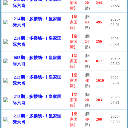
家国
20
244
08-02
际六肖
际】
贴)
【皇
(回
214期：多搂钱~！皇家国
2026-
家国
43
495
08-01
际六肖
际】
贴)
【皇
(回
214期：多搂钱~！皇家国
2026-
家国
24
259
08-01
际六肖
际】
贴)
【皇
(回
083期：多搂钱~！皇家国
2026-
家国
87
817
07-30
际六肖
际】
贴)
【皇
(回
213期：多搂钱~！皇家国
2026-
家国
48
1619
07-31
际六肖
际】
贴)
【皇
(回
213期：多搂钱~！皇家国
2026-
家国
20
283
07-31
际六肖
际】
贴)
【皇
(回
212期：多搂钱~！皇家国
2026-
家国
40
268
07-30
际六肖
际】
贴)