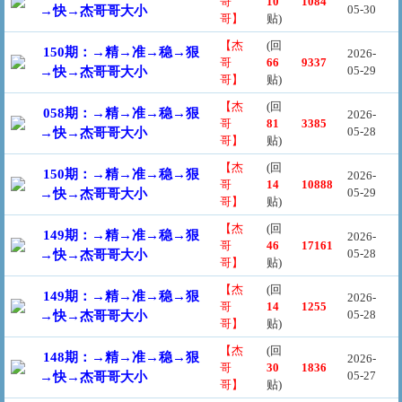
哥
10
1084
05-30
→快→杰哥哥大小
哥】
贴)
【杰
(回
150期：→精→准→稳→狠
2026-
哥
66
9337
05-29
→快→杰哥哥大小
哥】
贴)
【杰
(回
058期：→精→准→稳→狠
2026-
哥
81
3385
05-28
→快→杰哥哥大小
哥】
贴)
【杰
(回
150期：→精→准→稳→狠
2026-
哥
14
10888
05-29
→快→杰哥哥大小
哥】
贴)
【杰
(回
149期：→精→准→稳→狠
2026-
哥
46
17161
05-28
→快→杰哥哥大小
哥】
贴)
【杰
(回
149期：→精→准→稳→狠
2026-
哥
14
1255
05-28
→快→杰哥哥大小
哥】
贴)
【杰
(回
148期：→精→准→稳→狠
2026-
哥
30
1836
05-27
→快→杰哥哥大小
哥】
贴)