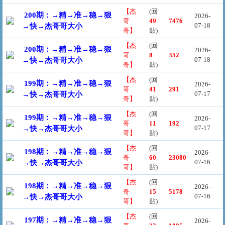
【杰
(回
200期：→精→准→稳→狠
2026-
哥
49
7476
07-18
→快→杰哥哥大小
哥】
贴)
【杰
(回
200期：→精→准→稳→狠
2026-
哥
8
352
07-18
→快→杰哥哥大小
哥】
贴)
【杰
(回
199期：→精→准→稳→狠
2026-
哥
41
291
07-17
→快→杰哥哥大小
哥】
贴)
【杰
(回
199期：→精→准→稳→狠
2026-
哥
11
192
07-17
→快→杰哥哥大小
哥】
贴)
【杰
(回
198期：→精→准→稳→狠
2026-
哥
60
23080
07-16
→快→杰哥哥大小
哥】
贴)
【杰
(回
198期：→精→准→稳→狠
2026-
哥
15
5178
07-16
→快→杰哥哥大小
哥】
贴)
【杰
(回
197期：→精→准→稳→狠
2026-