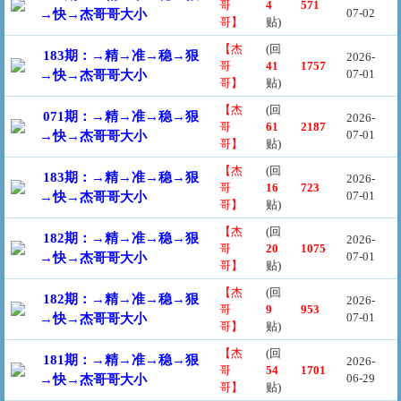
哥
4
571
07-02
→快→杰哥哥大小
哥】
贴)
【杰
(回
183期：→精→准→稳→狠
2026-
哥
41
1757
07-01
→快→杰哥哥大小
哥】
贴)
【杰
(回
071期：→精→准→稳→狠
2026-
哥
61
2187
07-01
→快→杰哥哥大小
哥】
贴)
【杰
(回
183期：→精→准→稳→狠
2026-
哥
16
723
07-01
→快→杰哥哥大小
哥】
贴)
【杰
(回
182期：→精→准→稳→狠
2026-
哥
20
1075
07-01
→快→杰哥哥大小
哥】
贴)
【杰
(回
182期：→精→准→稳→狠
2026-
哥
9
953
07-01
→快→杰哥哥大小
哥】
贴)
【杰
(回
181期：→精→准→稳→狠
2026-
哥
54
1701
06-29
→快→杰哥哥大小
哥】
贴)