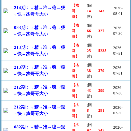
【杰
(回
214期：→精→准→稳→狠
2026-
哥
14
143
08-01
→快→杰哥哥大小
哥】
贴)
【杰
(回
083期：→精→准→稳→狠
2026-
哥
66
327
07-30
→快→杰哥哥大小
哥】
贴)
【杰
(回
213期：→精→准→稳→狠
2026-
哥
25
5235
07-31
→快→杰哥哥大小
哥】
贴)
【杰
(回
213期：→精→准→稳→狠
2026-
哥
38
379
07-31
→快→杰哥哥大小
哥】
贴)
【杰
(回
212期：→精→准→稳→狠
2026-
哥
43
399
07-30
→快→杰哥哥大小
哥】
贴)
【杰
(回
212期：→精→准→稳→狠
2026-
哥
8
291
07-30
→快→杰哥哥大小
哥】
贴)
【杰
(回
082期：→精→准→稳→狠
2026-
哥
92
545