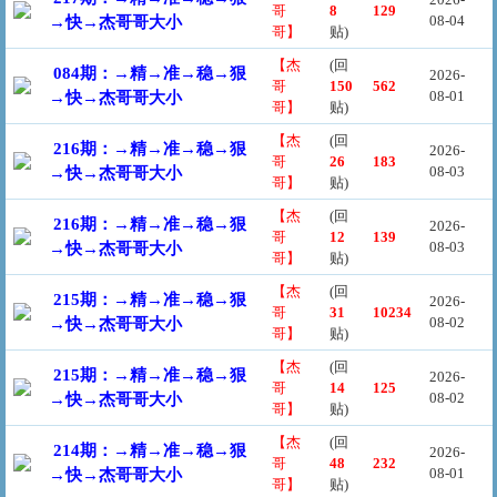
哥
8
129
08-04
→快→杰哥哥大小
哥】
贴)
【杰
(回
084期：→精→准→稳→狠
2026-
哥
150
562
08-01
→快→杰哥哥大小
哥】
贴)
【杰
(回
216期：→精→准→稳→狠
2026-
哥
26
183
08-03
→快→杰哥哥大小
哥】
贴)
【杰
(回
216期：→精→准→稳→狠
2026-
哥
12
139
08-03
→快→杰哥哥大小
哥】
贴)
【杰
(回
215期：→精→准→稳→狠
2026-
哥
31
10234
08-02
→快→杰哥哥大小
哥】
贴)
【杰
(回
215期：→精→准→稳→狠
2026-
哥
14
125
08-02
→快→杰哥哥大小
哥】
贴)
【杰
(回
214期：→精→准→稳→狠
2026-
哥
48
232
08-01
→快→杰哥哥大小
哥】
贴)