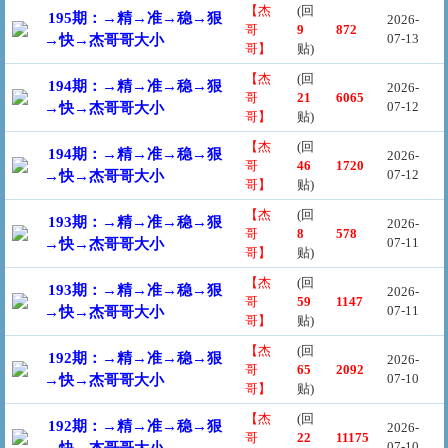
【杰
(回
195期：→精→准→稳→狠
2026-
哥
9
872
07-13
→快→杰哥哥大小
哥】
贴)
【杰
(回
194期：→精→准→稳→狠
2026-
哥
21
6065
07-12
→快→杰哥哥大小
哥】
贴)
【杰
(回
194期：→精→准→稳→狠
2026-
哥
46
1720
07-12
→快→杰哥哥大小
哥】
贴)
【杰
(回
193期：→精→准→稳→狠
2026-
哥
8
578
07-11
→快→杰哥哥大小
哥】
贴)
【杰
(回
193期：→精→准→稳→狠
2026-
哥
59
1147
07-11
→快→杰哥哥大小
哥】
贴)
【杰
(回
192期：→精→准→稳→狠
2026-
哥
65
2092
07-10
→快→杰哥哥大小
哥】
贴)
【杰
(回
192期：→精→准→稳→狠
2026-
哥
22
11175
07-10