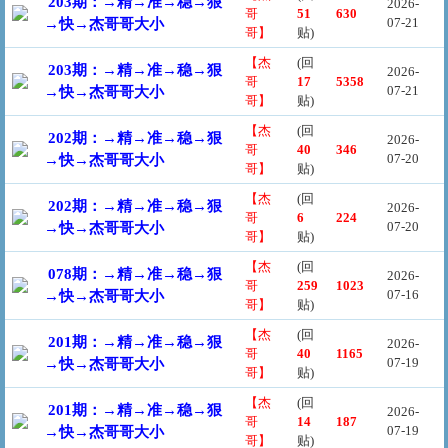
203期：→精→准→稳→狠
2026-
哥
51
630
07-21
→快→杰哥哥大小
哥】
贴)
【杰
(回
203期：→精→准→稳→狠
2026-
哥
17
5358
07-21
→快→杰哥哥大小
哥】
贴)
【杰
(回
202期：→精→准→稳→狠
2026-
哥
40
346
07-20
→快→杰哥哥大小
哥】
贴)
【杰
(回
202期：→精→准→稳→狠
2026-
哥
6
224
07-20
→快→杰哥哥大小
哥】
贴)
【杰
(回
078期：→精→准→稳→狠
2026-
哥
259
1023
07-16
→快→杰哥哥大小
哥】
贴)
【杰
(回
201期：→精→准→稳→狠
2026-
哥
40
1165
07-19
→快→杰哥哥大小
哥】
贴)
【杰
(回
201期：→精→准→稳→狠
2026-
哥
14
187
07-19
→快→杰哥哥大小
哥】
贴)