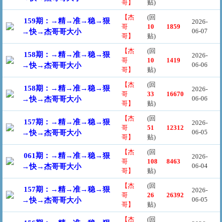
哥】
贴)
【杰
(回
159期：→精→准→稳→狠
2026-
哥
10
1859
06-07
→快→杰哥哥大小
哥】
贴)
【杰
(回
158期：→精→准→稳→狠
2026-
哥
10
1419
06-06
→快→杰哥哥大小
哥】
贴)
【杰
(回
158期：→精→准→稳→狠
2026-
哥
33
16670
06-06
→快→杰哥哥大小
哥】
贴)
【杰
(回
157期：→精→准→稳→狠
2026-
哥
51
12312
06-05
→快→杰哥哥大小
哥】
贴)
【杰
(回
061期：→精→准→稳→狠
2026-
哥
108
8463
06-04
→快→杰哥哥大小
哥】
贴)
【杰
(回
157期：→精→准→稳→狠
2026-
哥
26
26392
06-05
→快→杰哥哥大小
哥】
贴)
【杰
(回