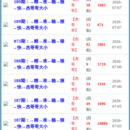
189期：→精→准→稳→狠
2026-
哥
38
1683
07-07
→快→杰哥哥大小
哥】
贴)
【杰
(回
189期：→精→准→稳→狠
2026-
哥
12
671
07-07
→快→杰哥哥大小
哥】
贴)
【杰
(回
073期：→精→准→稳→狠
2026-
哥
92
2801
07-05
→快→杰哥哥大小
哥】
贴)
【杰
(回
188期：→精→准→稳→狠
2026-
哥
9
5719
07-06
→快→杰哥哥大小
哥】
贴)
【杰
(回
188期：→精→准→稳→狠
2026-
哥
54
2110
07-06
→快→杰哥哥大小
哥】
贴)
【杰
(回
187期：→精→准→稳→狠
2026-
哥
49
1696
07-05
→快→杰哥哥大小
哥】
贴)
【杰
(回
187期：→精→准→稳→狠
2026-
哥
19
10886
07-05
→快→杰哥哥大小
哥】
贴)