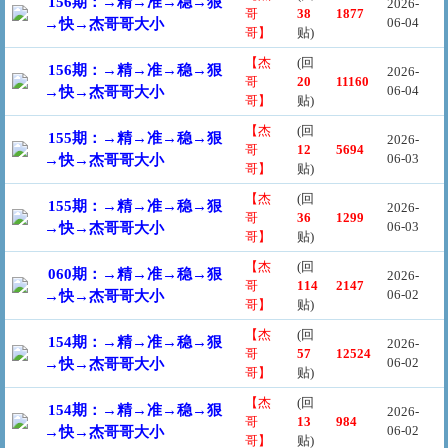
156期：→精→准→稳→狠
2026-
哥
38
1877
06-04
→快→杰哥哥大小
哥】
贴)
【杰
(回
156期：→精→准→稳→狠
2026-
哥
20
11160
06-04
→快→杰哥哥大小
哥】
贴)
【杰
(回
155期：→精→准→稳→狠
2026-
哥
12
5694
06-03
→快→杰哥哥大小
哥】
贴)
【杰
(回
155期：→精→准→稳→狠
2026-
哥
36
1299
06-03
→快→杰哥哥大小
哥】
贴)
【杰
(回
060期：→精→准→稳→狠
2026-
哥
114
2147
06-02
→快→杰哥哥大小
哥】
贴)
【杰
(回
154期：→精→准→稳→狠
2026-
哥
57
12524
06-02
→快→杰哥哥大小
哥】
贴)
【杰
(回
154期：→精→准→稳→狠
2026-
哥
13
984
06-02
→快→杰哥哥大小
哥】
贴)