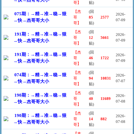
→快→杰哥哥大小
哥】
贴)
【杰
(回
075期：→精→准→稳→狠
2026-
哥
85
2577
07-09
→快→杰哥哥大小
哥】
贴)
【杰
(回
191期：→精→准→稳→狠
2026-
哥
12
5661
07-09
→快→杰哥哥大小
哥】
贴)
【杰
(回
191期：→精→准→稳→狠
2026-
哥
46
1722
07-09
→快→杰哥哥大小
哥】
贴)
【杰
(回
074期：→精→准→稳→狠
2026-
哥
94
10831
07-07
→快→杰哥哥大小
哥】
贴)
【杰
(回
190期：→精→准→稳→狠
2026-
哥
40
11689
07-08
→快→杰哥哥大小
哥】
贴)
【杰
(回
190期：→精→准→稳→狠
2026-
哥
14
882
07-08
→快→杰哥哥大小
哥】
贴)
【杰
(回