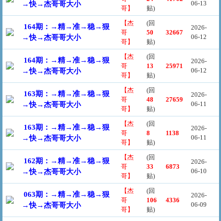
06-13
→快→杰哥哥大小
哥】
贴)
【杰
(回
164期：→精→准→稳→狠
2026-
哥
50
32667
06-12
→快→杰哥哥大小
哥】
贴)
【杰
(回
164期：→精→准→稳→狠
2026-
哥
13
25971
06-12
→快→杰哥哥大小
哥】
贴)
【杰
(回
163期：→精→准→稳→狠
2026-
哥
48
27659
06-11
→快→杰哥哥大小
哥】
贴)
【杰
(回
163期：→精→准→稳→狠
2026-
哥
8
1138
06-11
→快→杰哥哥大小
哥】
贴)
【杰
(回
162期：→精→准→稳→狠
2026-
哥
33
6873
06-10
→快→杰哥哥大小
哥】
贴)
【杰
(回
063期：→精→准→稳→狠
2026-
哥
106
4336
06-09
→快→杰哥哥大小
哥】
贴)