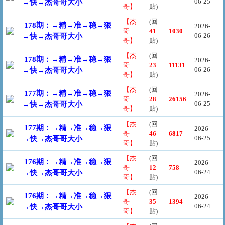
06-25
→快→杰哥哥大小
哥】
贴)
【杰
(回
178期：→精→准→稳→狠
2026-
哥
41
1030
06-26
→快→杰哥哥大小
哥】
贴)
【杰
(回
178期：→精→准→稳→狠
2026-
哥
23
11131
06-26
→快→杰哥哥大小
哥】
贴)
【杰
(回
177期：→精→准→稳→狠
2026-
哥
28
26156
06-25
→快→杰哥哥大小
哥】
贴)
【杰
(回
177期：→精→准→稳→狠
2026-
哥
46
6817
06-25
→快→杰哥哥大小
哥】
贴)
【杰
(回
176期：→精→准→稳→狠
2026-
哥
12
758
06-24
→快→杰哥哥大小
哥】
贴)
【杰
(回
176期：→精→准→稳→狠
2026-
哥
35
1394
06-24
→快→杰哥哥大小
哥】
贴)