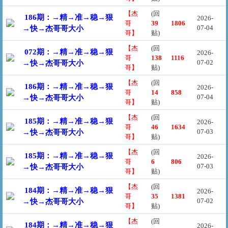
【杰
(回
186期：→精→准→稳→狠
2026-
哥
39
1806
07-04
→快→杰哥哥大小
哥】
贴)
【杰
(回
072期：→精→准→稳→狠
2026-
哥
138
1116
07-02
→快→杰哥哥大小
哥】
贴)
【杰
(回
186期：→精→准→稳→狠
2026-
哥
14
858
07-04
→快→杰哥哥大小
哥】
贴)
【杰
(回
185期：→精→准→稳→狠
2026-
哥
46
1634
07-03
→快→杰哥哥大小
哥】
贴)
【杰
(回
185期：→精→准→稳→狠
2026-
哥
6
806
07-03
→快→杰哥哥大小
哥】
贴)
【杰
(回
184期：→精→准→稳→狠
2026-
哥
35
1381
07-02
→快→杰哥哥大小
哥】
贴)
【杰
(回
184期：→精→准→稳→狠
2026-