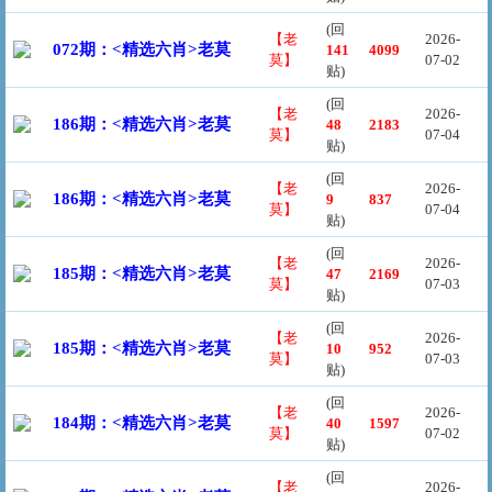
(回
【老
2026-
072期：<精选六肖>老莫
141
4099
莫】
07-02
贴)
(回
【老
2026-
186期：<精选六肖>老莫
48
2183
莫】
07-04
贴)
(回
【老
2026-
186期：<精选六肖>老莫
9
837
莫】
07-04
贴)
(回
【老
2026-
185期：<精选六肖>老莫
47
2169
莫】
07-03
贴)
(回
【老
2026-
185期：<精选六肖>老莫
10
952
莫】
07-03
贴)
(回
【老
2026-
184期：<精选六肖>老莫
40
1597
莫】
07-02
贴)
(回
【老
2026-