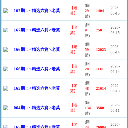
(回
【老
2026-
167期：<精选六肖>老莫
29
1404
莫】
06-15
贴)
(回
【老
2026-
167期：<精选六肖>老莫
9
750
莫】
06-15
贴)
(回
【老
2026-
166期：<精选六肖>老莫
59
12023
莫】
06-14
贴)
(回
【老
2026-
166期：<精选六肖>老莫
20
1118
莫】
06-14
贴)
(回
【老
2026-
165期：<精选六肖>老莫
48
21614
莫】
06-13
贴)
(回
【老
2026-
064期：<精选六肖>老莫
134
3580
莫】
06-11
贴)
(回
【老
2026-
165期：<精选六肖>老莫
24
26984