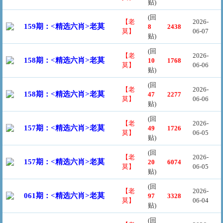
贴)
(回
【老
2026-
159期：<精选六肖>老莫
8
2438
莫】
06-07
贴)
(回
【老
2026-
158期：<精选六肖>老莫
10
1768
莫】
06-06
贴)
(回
【老
2026-
158期：<精选六肖>老莫
47
2277
莫】
06-06
贴)
(回
【老
2026-
157期：<精选六肖>老莫
49
1726
莫】
06-05
贴)
(回
【老
2026-
157期：<精选六肖>老莫
20
6074
莫】
06-05
贴)
(回
【老
2026-
061期：<精选六肖>老莫
97
3328
莫】
06-04
贴)
(回