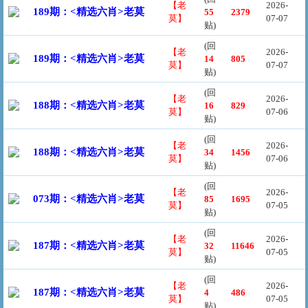
【老
2026-
189期：<精选六肖>老莫
55
2379
莫】
07-07
贴)
(回
【老
2026-
189期：<精选六肖>老莫
14
805
莫】
07-07
贴)
(回
【老
2026-
188期：<精选六肖>老莫
16
829
莫】
07-06
贴)
(回
【老
2026-
188期：<精选六肖>老莫
34
1456
莫】
07-06
贴)
(回
【老
2026-
073期：<精选六肖>老莫
85
1695
莫】
07-05
贴)
(回
【老
2026-
187期：<精选六肖>老莫
32
11646
莫】
07-05
贴)
(回
【老
2026-
187期：<精选六肖>老莫
4
486
莫】
07-05
贴)