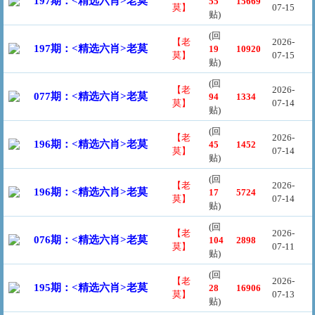
197期：<精选六肖>老莫
55
15669
莫】
07-15
贴)
(回
【老
2026-
197期：<精选六肖>老莫
19
10920
莫】
07-15
贴)
(回
【老
2026-
077期：<精选六肖>老莫
94
1334
莫】
07-14
贴)
(回
【老
2026-
196期：<精选六肖>老莫
45
1452
莫】
07-14
贴)
(回
【老
2026-
196期：<精选六肖>老莫
17
5724
莫】
07-14
贴)
(回
【老
2026-
076期：<精选六肖>老莫
104
2898
莫】
07-11
贴)
(回
【老
2026-
195期：<精选六肖>老莫
28
16906
莫】
07-13
贴)