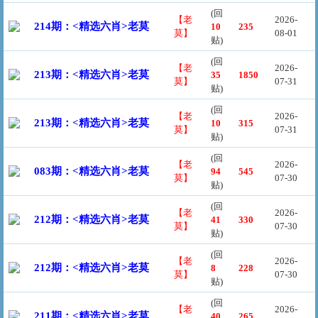
(回
【老
2026-
214期：<精选六肖>老莫
10
235
莫】
08-01
贴)
(回
【老
2026-
213期：<精选六肖>老莫
35
1850
莫】
07-31
贴)
(回
【老
2026-
213期：<精选六肖>老莫
10
315
莫】
07-31
贴)
(回
【老
2026-
083期：<精选六肖>老莫
94
545
莫】
07-30
贴)
(回
【老
2026-
212期：<精选六肖>老莫
41
330
莫】
07-30
贴)
(回
【老
2026-
212期：<精选六肖>老莫
8
228
莫】
07-30
贴)
(回
【老
2026-
211期：<精选六肖>老莫
40
265