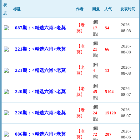
状
标题
作者
回复
人气
发表时间
态
(回
【老
2026-
087期：<精选六肖>老莫
17
54
莫】
08-08
贴)
(回
【老
2026-
221期：<精选六肖>老莫
21
66
莫】
08-08
贴)
(回
【老
2026-
221期：<精选六肖>老莫
4
13
莫】
08-08
贴)
(回
【老
2026-
220期：<精选六肖>老莫
45
5194
莫】
08-07
贴)
(回
【老
2026-
220期：<精选六肖>老莫
24
15129
莫】
08-07
贴)
(回
【老
2026-
086期：<精选六肖>老莫
72
287
莫】
08-06