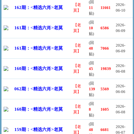
(回
【老
2026-
162期：<精选六肖>老莫
11
11661
莫】
06-10
贴)
(回
【老
2026-
161期：<精选六肖>老莫
10
6586
莫】
06-09
贴)
(回
【老
2026-
161期：<精选六肖>老莫
48
7066
莫】
06-09
贴)
(回
【老
2026-
160期：<精选六肖>老莫
45
19839
莫】
06-08
贴)
(回
【老
2026-
062期：<精选六肖>老莫
139
5569
莫】
06-06
贴)
(回
【老
2026-
160期：<精选六肖>老莫
8
1605
莫】
06-08
贴)
(回
【老
2026-
159期：<精选六肖>老莫
48
6681
莫】
06-07