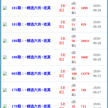
(回
【老
2026-
181期：<精选六肖>老莫
45
1899
莫】
06-29
贴)
(回
【老
2026-
181期：<精选六肖>老莫
11
829
莫】
06-29
贴)
(回
【老
2026-
180期：<精选六肖>老莫
58
26031
莫】
06-28
贴)
(回
【老
2026-
180期：<精选六肖>老莫
14
5668
莫】
06-28
贴)
(回
【老
2026-
069期：<精选六肖>老莫
160
14370
莫】
06-25
贴)
(回
【老
2026-
179期：<精选六肖>老莫
48
740
莫】
06-27
贴)
(回
【老
2026-
179期：<精选六肖>老莫
10
713