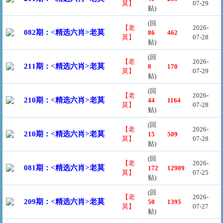
莫】
07-29
贴)
(回
【老
2026-
082期：<精选六肖>老莫
86
462
莫】
07-28
贴)
(回
【老
2026-
211期：<精选六肖>老莫
8
170
莫】
07-29
贴)
(回
【老
2026-
210期：<精选六肖>老莫
44
1164
莫】
07-28
贴)
(回
【老
2026-
210期：<精选六肖>老莫
15
509
莫】
07-28
贴)
(回
【老
2026-
081期：<精选六肖>老莫
172
12909
莫】
07-25
贴)
(回
【老
2026-
209期：<精选六肖>老莫
50
1395
莫】
07-27
贴)