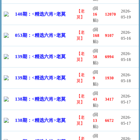
(回
【老
2026-
140期：<精选六肖>老莫
16
12070
莫】
05-19
贴)
(回
【老
2026-
053期：<精选六肖>老莫
168
9107
莫】
05-16
贴)
(回
【老
2026-
139期：<精选六肖>老莫
58
6994
莫】
05-18
贴)
(回
【老
2026-
139期：<精选六肖>老莫
9
1930
莫】
05-18
贴)
(回
【老
2026-
138期：<精选六肖>老莫
43
3417
莫】
05-17
贴)
(回
【老
2026-
138期：<精选六肖>老莫
13
6672
莫】
05-17
贴)
(回
【老
2026-