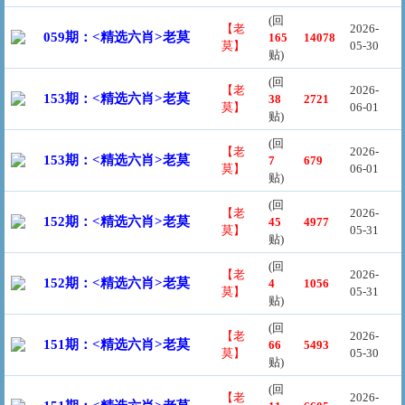
(回
【老
2026-
059期：<精选六肖>老莫
165
14078
莫】
05-30
贴)
(回
【老
2026-
153期：<精选六肖>老莫
38
2721
莫】
06-01
贴)
(回
【老
2026-
153期：<精选六肖>老莫
7
679
莫】
06-01
贴)
(回
【老
2026-
152期：<精选六肖>老莫
45
4977
莫】
05-31
贴)
(回
【老
2026-
152期：<精选六肖>老莫
4
1056
莫】
05-31
贴)
(回
【老
2026-
151期：<精选六肖>老莫
66
5493
莫】
05-30
贴)
(回
【老
2026-