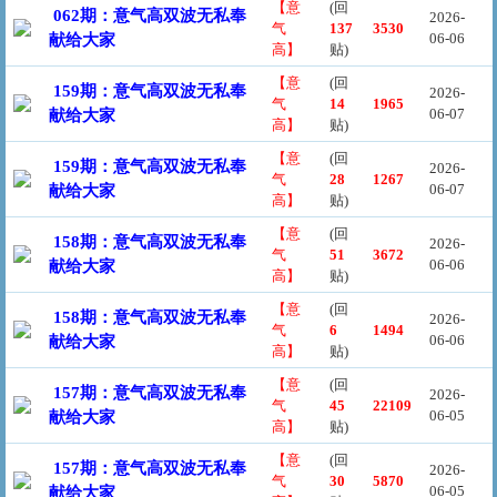
【意
(回
062期：意气高双波无私奉
2026-
气
137
3530
06-06
献给大家
高】
贴)
【意
(回
159期：意气高双波无私奉
2026-
气
14
1965
06-07
献给大家
高】
贴)
【意
(回
159期：意气高双波无私奉
2026-
气
28
1267
06-07
献给大家
高】
贴)
【意
(回
158期：意气高双波无私奉
2026-
气
51
3672
06-06
献给大家
高】
贴)
【意
(回
158期：意气高双波无私奉
2026-
气
6
1494
06-06
献给大家
高】
贴)
【意
(回
157期：意气高双波无私奉
2026-
气
45
22109
06-05
献给大家
高】
贴)
【意
(回
157期：意气高双波无私奉
2026-
气
30
5870
06-05
献给大家