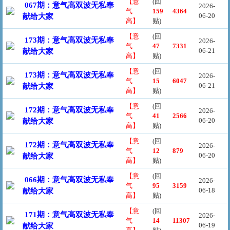
【意
(回
067期：意气高双波无私奉
2026-
气
159
4364
06-20
献给大家
高】
贴)
【意
(回
173期：意气高双波无私奉
2026-
气
47
7331
06-21
献给大家
高】
贴)
【意
(回
173期：意气高双波无私奉
2026-
气
15
6047
06-21
献给大家
高】
贴)
【意
(回
172期：意气高双波无私奉
2026-
气
41
2566
06-20
献给大家
高】
贴)
【意
(回
172期：意气高双波无私奉
2026-
气
12
879
06-20
献给大家
高】
贴)
【意
(回
066期：意气高双波无私奉
2026-
气
95
3159
06-18
献给大家
高】
贴)
【意
(回
171期：意气高双波无私奉
2026-
气
14
11307
06-19
献给大家