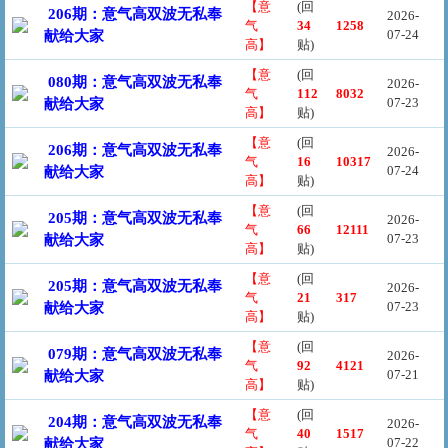
【意
(回
206期：意气高双波无私奉
2026-
气
34
1258
07-24
献给大家
高】
贴)
【意
(回
080期：意气高双波无私奉
2026-
气
112
8032
07-23
献给大家
高】
贴)
【意
(回
206期：意气高双波无私奉
2026-
气
16
10317
07-24
献给大家
高】
贴)
【意
(回
205期：意气高双波无私奉
2026-
气
66
12111
07-23
献给大家
高】
贴)
【意
(回
205期：意气高双波无私奉
2026-
气
21
317
07-23
献给大家
高】
贴)
【意
(回
079期：意气高双波无私奉
2026-
气
92
4121
07-21
献给大家
高】
贴)
【意
(回
204期：意气高双波无私奉
2026-
气
40
1517
07-22
献给大家