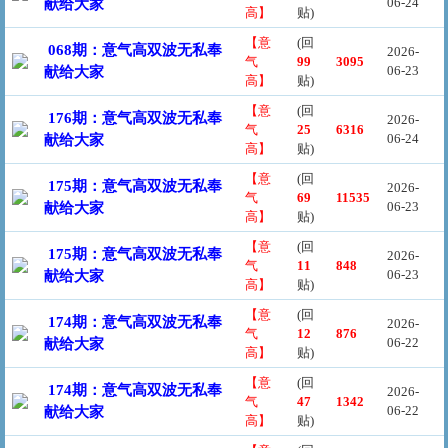
06-24
献给大家
高】
贴)
【意
(回
068期：意气高双波无私奉
2026-
气
99
3095
06-23
献给大家
高】
贴)
【意
(回
176期：意气高双波无私奉
2026-
气
25
6316
06-24
献给大家
高】
贴)
【意
(回
175期：意气高双波无私奉
2026-
气
69
11535
06-23
献给大家
高】
贴)
【意
(回
175期：意气高双波无私奉
2026-
气
11
848
06-23
献给大家
高】
贴)
【意
(回
174期：意气高双波无私奉
2026-
气
12
876
06-22
献给大家
高】
贴)
【意
(回
174期：意气高双波无私奉
2026-
气
47
1342
06-22
献给大家
高】
贴)