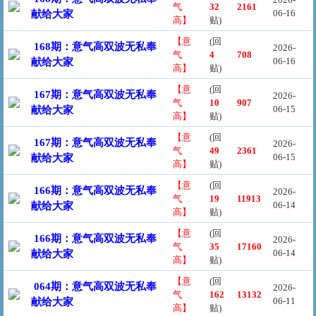
气
32
2161
06-16
献给大家
高】
贴)
【意
(回
168期：意气高双波无私奉
2026-
气
4
708
06-16
献给大家
高】
贴)
【意
(回
167期：意气高双波无私奉
2026-
气
10
907
06-15
献给大家
高】
贴)
【意
(回
167期：意气高双波无私奉
2026-
气
49
2361
06-15
献给大家
高】
贴)
【意
(回
166期：意气高双波无私奉
2026-
气
19
11913
06-14
献给大家
高】
贴)
【意
(回
166期：意气高双波无私奉
2026-
气
35
17160
06-14
献给大家
高】
贴)
【意
(回
064期：意气高双波无私奉
2026-
气
162
13132
06-11
献给大家
高】
贴)