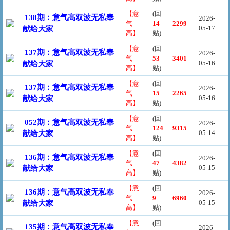
【意
(回
138期：意气高双波无私奉
2026-
气
14
2299
05-17
献给大家
高】
贴)
【意
(回
137期：意气高双波无私奉
2026-
气
53
3401
05-16
献给大家
高】
贴)
【意
(回
137期：意气高双波无私奉
2026-
气
15
2265
05-16
献给大家
高】
贴)
【意
(回
052期：意气高双波无私奉
2026-
气
124
9315
05-14
献给大家
高】
贴)
【意
(回
136期：意气高双波无私奉
2026-
气
47
4382
05-15
献给大家
高】
贴)
【意
(回
136期：意气高双波无私奉
2026-
气
9
6960
05-15
献给大家
高】
贴)
【意
(回
135期：意气高双波无私奉
2026-