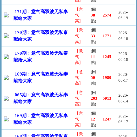
高】
贴)
【意
(回
171期：意气高双波无私奉
2026-
气
38
2574
06-19
献给大家
高】
贴)
【意
(回
170期：意气高双波无私奉
2026-
气
33
1771
06-18
献给大家
高】
贴)
【意
(回
170期：意气高双波无私奉
2026-
气
11
1245
06-18
献给大家
高】
贴)
【意
(回
169期：意气高双波无私奉
2026-
气
50
1980
06-17
献给大家
高】
贴)
【意
(回
065期：意气高双波无私奉
2026-
气
203
5913
06-14
献给大家
高】
贴)
【意
(回
169期：意气高双波无私奉
2026-
气
12
1247
06-17
献给大家
高】
贴)
【意
(回
168期：意气高双波无私奉
2026-