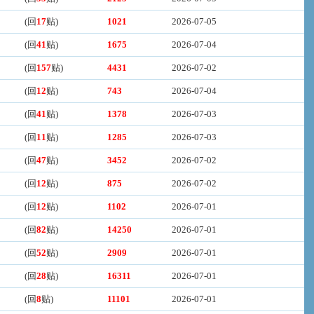
(回
17
贴)
1021
2026-07-05
(回
41
贴)
1675
2026-07-04
(回
157
贴)
4431
2026-07-02
(回
12
贴)
743
2026-07-04
(回
41
贴)
1378
2026-07-03
(回
11
贴)
1285
2026-07-03
(回
47
贴)
3452
2026-07-02
(回
12
贴)
875
2026-07-02
(回
12
贴)
1102
2026-07-01
(回
82
贴)
14250
2026-07-01
(回
52
贴)
2909
2026-07-01
(回
28
贴)
16311
2026-07-01
(回
8
贴)
11101
2026-07-01