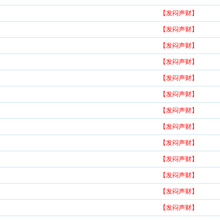
【发闷声财】
【发闷声财】
【发闷声财】
【发闷声财】
【发闷声财】
【发闷声财】
【发闷声财】
【发闷声财】
【发闷声财】
【发闷声财】
【发闷声财】
【发闷声财】
【发闷声财】