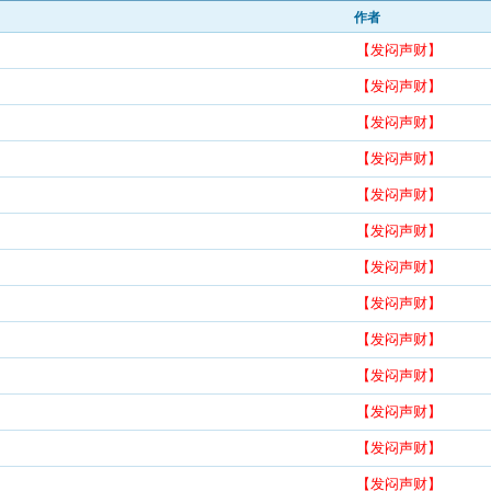
作者
【发闷声财】
【发闷声财】
【发闷声财】
【发闷声财】
【发闷声财】
【发闷声财】
【发闷声财】
【发闷声财】
【发闷声财】
【发闷声财】
【发闷声财】
【发闷声财】
【发闷声财】