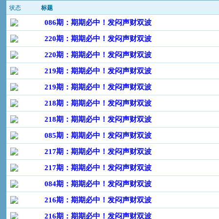
状态
标题
086期：期期必中！发闷声财双波
220期：期期必中！发闷声财双波
220期：期期必中！发闷声财双波
219期：期期必中！发闷声财双波
219期：期期必中！发闷声财双波
218期：期期必中！发闷声财双波
218期：期期必中！发闷声财双波
085期：期期必中！发闷声财双波
217期：期期必中！发闷声财双波
217期：期期必中！发闷声财双波
084期：期期必中！发闷声财双波
216期：期期必中！发闷声财双波
216期：期期必中！发闷声财双波