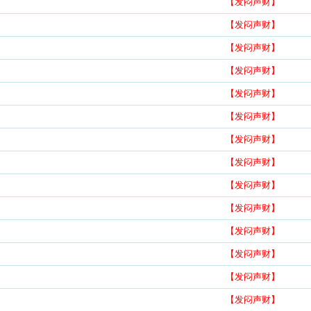
【发闷声财】
【发闷声财】
【发闷声财】
【发闷声财】
【发闷声财】
【发闷声财】
【发闷声财】
【发闷声财】
【发闷声财】
【发闷声财】
【发闷声财】
【发闷声财】
【发闷声财】
【发闷声财】