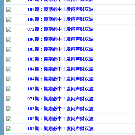
187期：期期必中！发闷声财双波
186期：期期必中！发闷声财双波
072期：期期必中！发闷声财双波
186期：期期必中！发闷声财双波
185期：期期必中！发闷声财双波
185期：期期必中！发闷声财双波
184期：期期必中！发闷声财双波
184期：期期必中！发闷声财双波
183期：期期必中！发闷声财双波
071期：期期必中！发闷声财双波
183期：期期必中！发闷声财双波
182期：期期必中！发闷声财双波
182期：期期必中！发闷声财双波