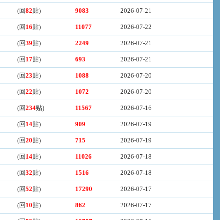
(回
82
贴)
9083
2026-07-21
(回
16
贴)
11077
2026-07-22
(回
39
贴)
2249
2026-07-21
(回
17
贴)
693
2026-07-21
(回
23
贴)
1088
2026-07-20
(回
22
贴)
1072
2026-07-20
(回
234
贴)
11567
2026-07-16
(回
14
贴)
909
2026-07-19
(回
20
贴)
715
2026-07-19
(回
14
贴)
11026
2026-07-18
(回
32
贴)
1516
2026-07-18
(回
52
贴)
17290
2026-07-17
(回
10
贴)
862
2026-07-17