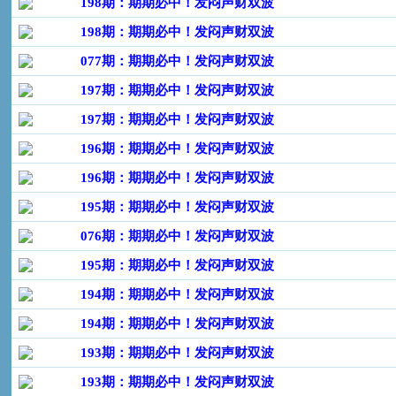
198期：期期必中！发闷声财双波
198期：期期必中！发闷声财双波
077期：期期必中！发闷声财双波
197期：期期必中！发闷声财双波
197期：期期必中！发闷声财双波
196期：期期必中！发闷声财双波
196期：期期必中！发闷声财双波
195期：期期必中！发闷声财双波
076期：期期必中！发闷声财双波
195期：期期必中！发闷声财双波
194期：期期必中！发闷声财双波
194期：期期必中！发闷声财双波
193期：期期必中！发闷声财双波
193期：期期必中！发闷声财双波