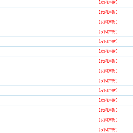
【发闷声财】
【发闷声财】
【发闷声财】
【发闷声财】
【发闷声财】
【发闷声财】
【发闷声财】
【发闷声财】
【发闷声财】
【发闷声财】
【发闷声财】
【发闷声财】
【发闷声财】
【发闷声财】