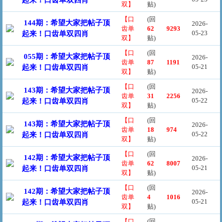
起来！口齿单双四肖
双】
贴)
【口
(回
144期：希望大家把帖子顶
2026-
齿单
62
9293
05-23
起来！口齿单双四肖
双】
贴)
【口
(回
055期：希望大家把帖子顶
2026-
齿单
87
1191
05-21
起来！口齿单双四肖
双】
贴)
【口
(回
143期：希望大家把帖子顶
2026-
齿单
31
2256
05-22
起来！口齿单双四肖
双】
贴)
【口
(回
143期：希望大家把帖子顶
2026-
齿单
18
974
05-22
起来！口齿单双四肖
双】
贴)
【口
(回
142期：希望大家把帖子顶
2026-
齿单
62
8007
05-21
起来！口齿单双四肖
双】
贴)
【口
(回
142期：希望大家把帖子顶
2026-
齿单
4
1016
05-21
起来！口齿单双四肖
双】
贴)
【口
(回