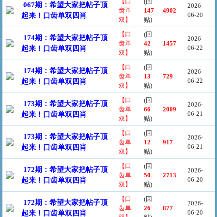
【口
(回
067期：希望大家把帖子顶
2026-
齿单
147
4902
06-20
起来！口齿单双四肖
双】
贴)
【口
(回
174期：希望大家把帖子顶
2026-
齿单
42
1457
06-22
起来！口齿单双四肖
双】
贴)
【口
(回
174期：希望大家把帖子顶
2026-
齿单
13
729
06-22
起来！口齿单双四肖
双】
贴)
【口
(回
173期：希望大家把帖子顶
2026-
齿单
66
2009
06-21
起来！口齿单双四肖
双】
贴)
【口
(回
173期：希望大家把帖子顶
2026-
齿单
12
917
06-21
起来！口齿单双四肖
双】
贴)
【口
(回
172期：希望大家把帖子顶
2026-
齿单
50
2713
06-20
起来！口齿单双四肖
双】
贴)
【口
(回
172期：希望大家把帖子顶
2026-
齿单
26
877
06-20
起来！口齿单双四肖