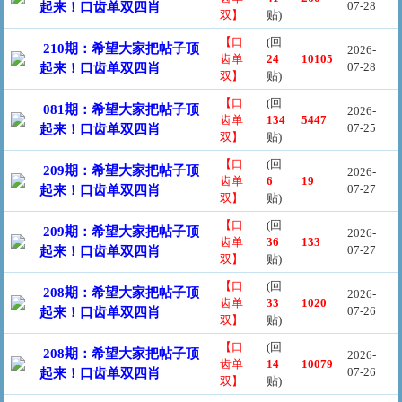
07-28
起来！口齿单双四肖
双】
贴)
【口
(回
210期：希望大家把帖子顶
2026-
齿单
24
10105
07-28
起来！口齿单双四肖
双】
贴)
【口
(回
081期：希望大家把帖子顶
2026-
齿单
134
5447
07-25
起来！口齿单双四肖
双】
贴)
【口
(回
209期：希望大家把帖子顶
2026-
齿单
6
19
07-27
起来！口齿单双四肖
双】
贴)
【口
(回
209期：希望大家把帖子顶
2026-
齿单
36
133
07-27
起来！口齿单双四肖
双】
贴)
【口
(回
208期：希望大家把帖子顶
2026-
齿单
33
1020
07-26
起来！口齿单双四肖
双】
贴)
【口
(回
208期：希望大家把帖子顶
2026-
齿单
14
10079
07-26
起来！口齿单双四肖
双】
贴)