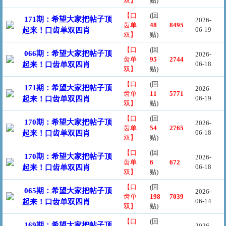
双】
贴)
【口
(回
171期：希望大家把帖子顶
2026-
齿单
48
8495
06-19
起来！口齿单双四肖
双】
贴)
【口
(回
066期：希望大家把帖子顶
2026-
齿单
95
2744
06-18
起来！口齿单双四肖
双】
贴)
【口
(回
171期：希望大家把帖子顶
2026-
齿单
11
5771
06-19
起来！口齿单双四肖
双】
贴)
【口
(回
170期：希望大家把帖子顶
2026-
齿单
54
2765
06-18
起来！口齿单双四肖
双】
贴)
【口
(回
170期：希望大家把帖子顶
2026-
齿单
6
672
06-18
起来！口齿单双四肖
双】
贴)
【口
(回
065期：希望大家把帖子顶
2026-
齿单
198
7039
06-14
起来！口齿单双四肖
双】
贴)
【口
(回
169期：希望大家把帖子顶
2026-