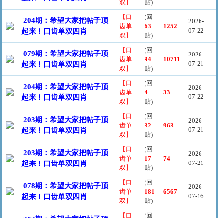
双】
贴)
【口
(回
204期：希望大家把帖子顶
2026-
齿单
63
1252
07-22
起来！口齿单双四肖
双】
贴)
【口
(回
079期：希望大家把帖子顶
2026-
齿单
94
10711
07-21
起来！口齿单双四肖
双】
贴)
【口
(回
204期：希望大家把帖子顶
2026-
齿单
4
33
07-22
起来！口齿单双四肖
双】
贴)
【口
(回
203期：希望大家把帖子顶
2026-
齿单
32
963
07-21
起来！口齿单双四肖
双】
贴)
【口
(回
203期：希望大家把帖子顶
2026-
齿单
17
74
07-21
起来！口齿单双四肖
双】
贴)
【口
(回
078期：希望大家把帖子顶
2026-
齿单
181
6567
07-16
起来！口齿单双四肖
双】
贴)
【口
(回