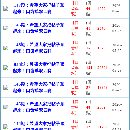
【口
(回
147期：希望大家把帖子顶
2026-
齿单
46
4059
05-26
起来！口齿单双四肖
双】
贴)
【口
(回
146期：希望大家把帖子顶
2026-
齿单
41
2346
05-25
起来！口齿单双四肖
双】
贴)
【口
(回
146期：希望大家把帖子顶
2026-
齿单
15
1976
05-25
起来！口齿单双四肖
双】
贴)
【口
(回
056期：希望大家把帖子顶
2026-
齿单
154
20304
05-23
起来！口齿单双四肖
双】
贴)
【口
(回
145期：希望大家把帖子顶
2026-
齿单
27
12252
05-24
起来！口齿单双四肖
双】
贴)
【口
(回
145期：希望大家把帖子顶
2026-
齿单
48
2682
05-24
起来！口齿单双四肖
双】
贴)
【口
(回
144期：希望大家把帖子顶
2026-
齿单
12
21762
05-23