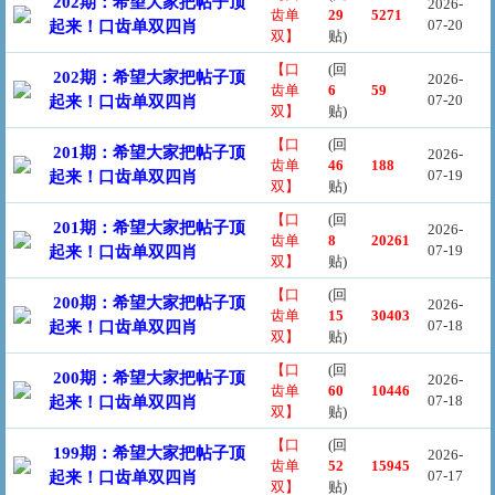
202期：希望大家把帖子顶
2026-
齿单
29
5271
07-20
起来！口齿单双四肖
双】
贴)
【口
(回
202期：希望大家把帖子顶
2026-
齿单
6
59
07-20
起来！口齿单双四肖
双】
贴)
【口
(回
201期：希望大家把帖子顶
2026-
齿单
46
188
07-19
起来！口齿单双四肖
双】
贴)
【口
(回
201期：希望大家把帖子顶
2026-
齿单
8
20261
07-19
起来！口齿单双四肖
双】
贴)
【口
(回
200期：希望大家把帖子顶
2026-
齿单
15
30403
07-18
起来！口齿单双四肖
双】
贴)
【口
(回
200期：希望大家把帖子顶
2026-
齿单
60
10446
07-18
起来！口齿单双四肖
双】
贴)
【口
(回
199期：希望大家把帖子顶
2026-
齿单
52
15945
07-17
起来！口齿单双四肖
双】
贴)