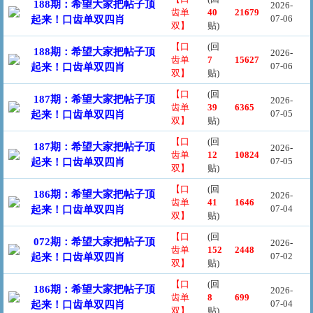
188期：希望大家把帖子顶
2026-
齿单
40
21679
07-06
起来！口齿单双四肖
双】
贴)
【口
(回
188期：希望大家把帖子顶
2026-
齿单
7
15627
07-06
起来！口齿单双四肖
双】
贴)
【口
(回
187期：希望大家把帖子顶
2026-
齿单
39
6365
07-05
起来！口齿单双四肖
双】
贴)
【口
(回
187期：希望大家把帖子顶
2026-
齿单
12
10824
07-05
起来！口齿单双四肖
双】
贴)
【口
(回
186期：希望大家把帖子顶
2026-
齿单
41
1646
07-04
起来！口齿单双四肖
双】
贴)
【口
(回
072期：希望大家把帖子顶
2026-
齿单
152
2448
07-02
起来！口齿单双四肖
双】
贴)
【口
(回
186期：希望大家把帖子顶
2026-
齿单
8
699
07-04
起来！口齿单双四肖
双】
贴)