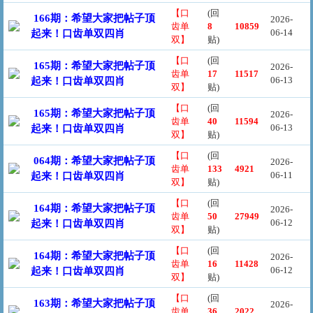
【口
(回
166期：希望大家把帖子顶
2026-
齿单
8
10859
06-14
起来！口齿单双四肖
双】
贴)
【口
(回
165期：希望大家把帖子顶
2026-
齿单
17
11517
06-13
起来！口齿单双四肖
双】
贴)
【口
(回
165期：希望大家把帖子顶
2026-
齿单
40
11594
06-13
起来！口齿单双四肖
双】
贴)
【口
(回
064期：希望大家把帖子顶
2026-
齿单
133
4921
06-11
起来！口齿单双四肖
双】
贴)
【口
(回
164期：希望大家把帖子顶
2026-
齿单
50
27949
06-12
起来！口齿单双四肖
双】
贴)
【口
(回
164期：希望大家把帖子顶
2026-
齿单
16
11428
06-12
起来！口齿单双四肖
双】
贴)
【口
(回
163期：希望大家把帖子顶
2026-
齿单
36
2022