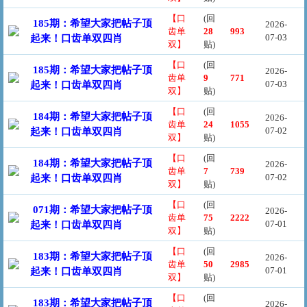
【口
(回
185期：希望大家把帖子顶
2026-
齿单
28
993
07-03
起来！口齿单双四肖
双】
贴)
【口
(回
185期：希望大家把帖子顶
2026-
齿单
9
771
07-03
起来！口齿单双四肖
双】
贴)
【口
(回
184期：希望大家把帖子顶
2026-
齿单
24
1055
07-02
起来！口齿单双四肖
双】
贴)
【口
(回
184期：希望大家把帖子顶
2026-
齿单
7
739
07-02
起来！口齿单双四肖
双】
贴)
【口
(回
071期：希望大家把帖子顶
2026-
齿单
75
2222
07-01
起来！口齿单双四肖
双】
贴)
【口
(回
183期：希望大家把帖子顶
2026-
齿单
50
2985
07-01
起来！口齿单双四肖
双】
贴)
【口
(回
183期：希望大家把帖子顶
2026-