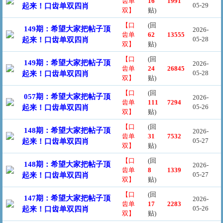
齿单
16
1991
05-29
起来！口齿单双四肖
双】
贴)
【口
(回
149期：希望大家把帖子顶
2026-
齿单
62
13555
05-28
起来！口齿单双四肖
双】
贴)
【口
(回
149期：希望大家把帖子顶
2026-
齿单
24
26845
05-28
起来！口齿单双四肖
双】
贴)
【口
(回
057期：希望大家把帖子顶
2026-
齿单
111
7294
05-26
起来！口齿单双四肖
双】
贴)
【口
(回
148期：希望大家把帖子顶
2026-
齿单
31
7532
05-27
起来！口齿单双四肖
双】
贴)
【口
(回
148期：希望大家把帖子顶
2026-
齿单
8
1339
05-27
起来！口齿单双四肖
双】
贴)
【口
(回
147期：希望大家把帖子顶
2026-
齿单
17
2283
05-26
起来！口齿单双四肖
双】
贴)