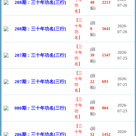
208期：三十年功名[三行]
40
2213
功
07-26
贴)
名】
【三
(回
十年
2026-
208期：三十年功名[三行]
9
5641
功
07-26
贴)
名】
【三
(回
十年
2026-
207期：三十年功名[三行]
39
1547
功
07-25
贴)
名】
【三
(回
十年
2026-
207期：三十年功名[三行]
22
693
功
07-25
贴)
名】
【三
(回
十年
2026-
080期：三十年功名[三行]
88
904
功
07-23
贴)
名】
【三
(回
十年
2026-
206期：三十年功名[三行]
52
1452