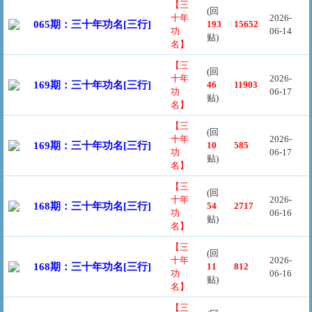
【三
(回
十年
2026-
065期：三十年功名[三行]
193
15652
功
06-14
贴)
名】
【三
(回
十年
2026-
169期：三十年功名[三行]
46
11903
功
06-17
贴)
名】
【三
(回
十年
2026-
169期：三十年功名[三行]
10
585
功
06-17
贴)
名】
【三
(回
十年
2026-
168期：三十年功名[三行]
54
2717
功
06-16
贴)
名】
【三
(回
十年
2026-
168期：三十年功名[三行]
11
812
功
06-16
贴)
名】
【三