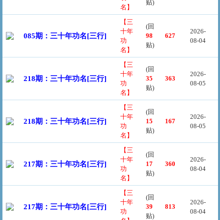
贴)
名】
【三
(回
十年
2026-
085期：三十年功名[三行]
98
627
功
08-04
贴)
名】
【三
(回
十年
2026-
218期：三十年功名[三行]
35
363
功
08-05
贴)
名】
【三
(回
十年
2026-
218期：三十年功名[三行]
15
167
功
08-05
贴)
名】
【三
(回
十年
2026-
217期：三十年功名[三行]
17
360
功
08-04
贴)
名】
【三
(回
十年
2026-
217期：三十年功名[三行]
39
813
功
08-04
贴)