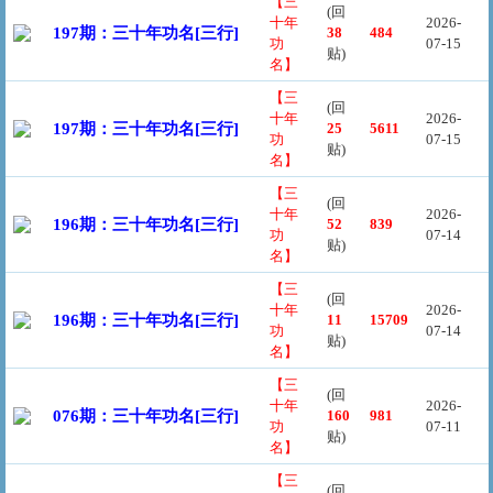
【三
(回
十年
2026-
197期：三十年功名[三行]
38
484
功
07-15
贴)
名】
【三
(回
十年
2026-
197期：三十年功名[三行]
25
5611
功
07-15
贴)
名】
【三
(回
十年
2026-
196期：三十年功名[三行]
52
839
功
07-14
贴)
名】
【三
(回
十年
2026-
196期：三十年功名[三行]
11
15709
功
07-14
贴)
名】
【三
(回
十年
2026-
076期：三十年功名[三行]
160
981
功
07-11
贴)
名】
【三
(回