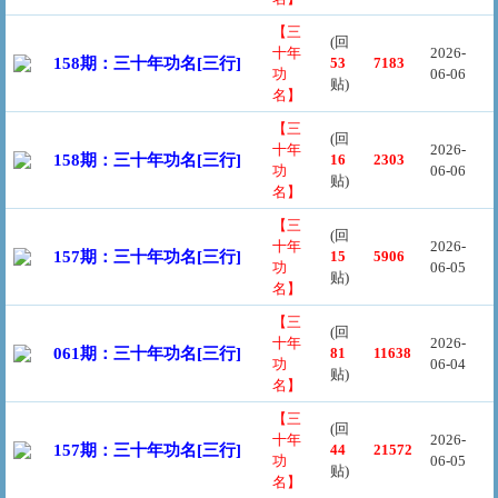
【三
(回
十年
2026-
158期：三十年功名[三行]
53
7183
功
06-06
贴)
名】
【三
(回
十年
2026-
158期：三十年功名[三行]
16
2303
功
06-06
贴)
名】
【三
(回
十年
2026-
157期：三十年功名[三行]
15
5906
功
06-05
贴)
名】
【三
(回
十年
2026-
061期：三十年功名[三行]
81
11638
功
06-04
贴)
名】
【三
(回
十年
2026-
157期：三十年功名[三行]
44
21572
功
06-05
贴)
名】