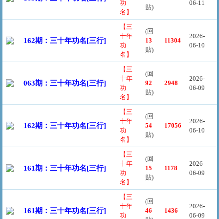
功
06-11
贴)
名】
【三
(回
十年
2026-
162期：三十年功名[三行]
13
11304
功
06-10
贴)
名】
【三
(回
十年
2026-
063期：三十年功名[三行]
92
2948
功
06-09
贴)
名】
【三
(回
十年
2026-
162期：三十年功名[三行]
54
17056
功
06-10
贴)
名】
【三
(回
十年
2026-
161期：三十年功名[三行]
15
1178
功
06-09
贴)
名】
【三
(回
十年
2026-
161期：三十年功名[三行]
46
1436
功
06-09