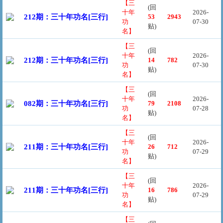
【三
(回
十年
2026-
212期：三十年功名[三行]
53
2943
功
07-30
贴)
名】
【三
(回
十年
2026-
212期：三十年功名[三行]
14
782
功
07-30
贴)
名】
【三
(回
十年
2026-
082期：三十年功名[三行]
79
2108
功
07-28
贴)
名】
【三
(回
十年
2026-
211期：三十年功名[三行]
26
712
功
07-29
贴)
名】
【三
(回
十年
2026-
211期：三十年功名[三行]
16
786
功
07-29
贴)
名】
【三