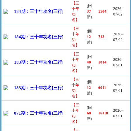
【三
(回
十年
2026-
184期：三十年功名[三行]
37
1504
功
07-02
贴)
名】
【三
(回
十年
2026-
184期：三十年功名[三行]
12
713
功
07-02
贴)
名】
【三
(回
十年
2026-
183期：三十年功名[三行]
40
1014
功
07-01
贴)
名】
【三
(回
十年
2026-
183期：三十年功名[三行]
12
6011
功
07-01
贴)
名】
【三
(回
十年
2026-
071期：三十年功名[三行]
68
16110
功
07-01
贴)
名】
【三