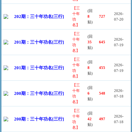
【三
(回
十年
2026-
202期：三十年功名[三行]
8
727
功
07-20
贴)
名】
【三
(回
十年
2026-
201期：三十年功名[三行]
35
645
功
07-19
贴)
名】
【三
(回
十年
2026-
201期：三十年功名[三行]
8
455
功
07-19
贴)
名】
【三
(回
十年
2026-
200期：三十年功名[三行]
6
548
功
07-18
贴)
名】
【三
(回
十年
2026-
200期：三十年功名[三行]
42
497
功
07-18
贴)
名】