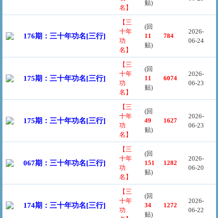
贴)
名】
【三
(回
十年
2026-
176期：三十年功名[三行]
11
784
功
06-24
贴)
名】
【三
(回
十年
2026-
175期：三十年功名[三行]
11
6074
功
06-23
贴)
名】
【三
(回
十年
2026-
175期：三十年功名[三行]
49
1627
功
06-23
贴)
名】
【三
(回
十年
2026-
067期：三十年功名[三行]
151
1282
功
06-20
贴)
名】
【三
(回
十年
2026-
174期：三十年功名[三行]
34
1272
功
06-22
贴)