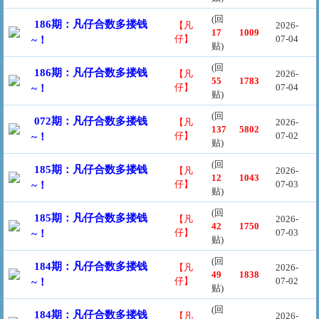
(回
186期：凡仔合数多搂钱
【凡
2026-
17
1009
仔】
07-04
~！
贴)
(回
186期：凡仔合数多搂钱
【凡
2026-
55
1783
仔】
07-04
~！
贴)
(回
072期：凡仔合数多搂钱
【凡
2026-
137
5802
仔】
07-02
~！
贴)
(回
185期：凡仔合数多搂钱
【凡
2026-
12
1043
仔】
07-03
~！
贴)
(回
185期：凡仔合数多搂钱
【凡
2026-
42
1750
仔】
07-03
~！
贴)
(回
184期：凡仔合数多搂钱
【凡
2026-
49
1838
仔】
07-02
~！
贴)
(回
184期：凡仔合数多搂钱
【凡
2026-