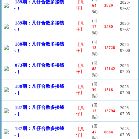
189期：凡仔合数多搂钱
【凡
2026-
64
3929
仔】
07-07
~！
贴)
(回
189期：凡仔合数多搂钱
【凡
2026-
17
5580
仔】
07-07
~！
贴)
(回
188期：凡仔合数多搂钱
【凡
2026-
13
15728
仔】
07-06
~！
贴)
(回
073期：凡仔合数多搂钱
【凡
2026-
88
12142
仔】
07-05
~！
贴)
(回
188期：凡仔合数多搂钱
【凡
2026-
39
1516
仔】
07-06
~！
贴)
(回
187期：凡仔合数多搂钱
【凡
2026-
13
15794
仔】
07-05
~！
贴)
(回
187期：凡仔合数多搂钱
【凡
2026-
47
6664
仔】
07-05
~！
贴)