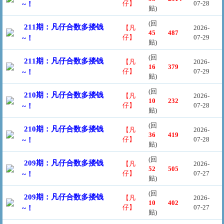
仔】
07-28
~！
贴)
(回
211期：凡仔合数多搂钱
【凡
2026-
45
487
仔】
07-29
~！
贴)
(回
211期：凡仔合数多搂钱
【凡
2026-
16
379
仔】
07-29
~！
贴)
(回
210期：凡仔合数多搂钱
【凡
2026-
10
232
仔】
07-28
~！
贴)
(回
210期：凡仔合数多搂钱
【凡
2026-
36
419
仔】
07-28
~！
贴)
(回
209期：凡仔合数多搂钱
【凡
2026-
52
505
仔】
07-27
~！
贴)
(回
209期：凡仔合数多搂钱
【凡
2026-
10
402
仔】
07-27
~！
贴)