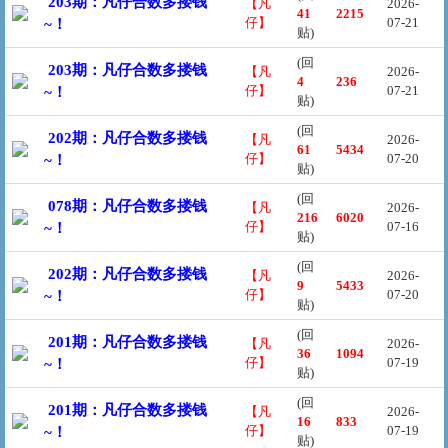
203期：凡仔合数多搂钱
【凡
2026-
41
2215
仔】
07-21
~！
贴)
(回
203期：凡仔合数多搂钱
【凡
2026-
4
236
仔】
07-21
~！
贴)
(回
202期：凡仔合数多搂钱
【凡
2026-
61
5434
仔】
07-20
~！
贴)
(回
078期：凡仔合数多搂钱
【凡
2026-
216
6020
仔】
07-16
~！
贴)
(回
202期：凡仔合数多搂钱
【凡
2026-
9
5433
仔】
07-20
~！
贴)
(回
201期：凡仔合数多搂钱
【凡
2026-
36
1094
仔】
07-19
~！
贴)
(回
201期：凡仔合数多搂钱
【凡
2026-
16
833
仔】
07-19
~！
贴)