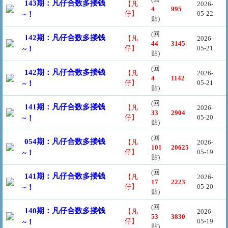
143期：凡仔合数多搂钱
【凡
2026-
4
995
仔】
05-22
~！
贴)
(回
142期：凡仔合数多搂钱
【凡
2026-
44
3145
仔】
05-21
~！
贴)
(回
142期：凡仔合数多搂钱
【凡
2026-
4
1142
仔】
05-21
~！
贴)
(回
141期：凡仔合数多搂钱
【凡
2026-
33
2904
仔】
05-20
~！
贴)
(回
054期：凡仔合数多搂钱
【凡
2026-
101
20625
仔】
05-19
~！
贴)
(回
141期：凡仔合数多搂钱
【凡
2026-
17
2223
仔】
05-20
~！
贴)
(回
140期：凡仔合数多搂钱
【凡
2026-
53
3830
仔】
05-19
~！
贴)