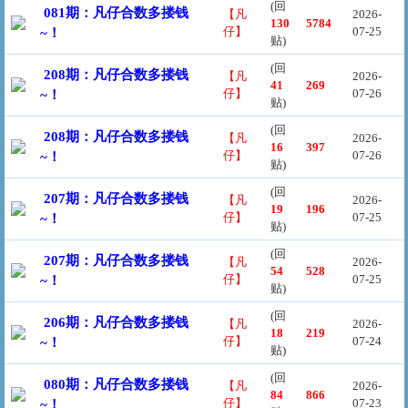
(回
081期：凡仔合数多搂钱
【凡
2026-
130
5784
仔】
07-25
~！
贴)
(回
208期：凡仔合数多搂钱
【凡
2026-
41
269
仔】
07-26
~！
贴)
(回
208期：凡仔合数多搂钱
【凡
2026-
16
397
仔】
07-26
~！
贴)
(回
207期：凡仔合数多搂钱
【凡
2026-
19
196
仔】
07-25
~！
贴)
(回
207期：凡仔合数多搂钱
【凡
2026-
54
528
仔】
07-25
~！
贴)
(回
206期：凡仔合数多搂钱
【凡
2026-
18
219
仔】
07-24
~！
贴)
(回
080期：凡仔合数多搂钱
【凡
2026-
84
866
仔】
07-23
~！