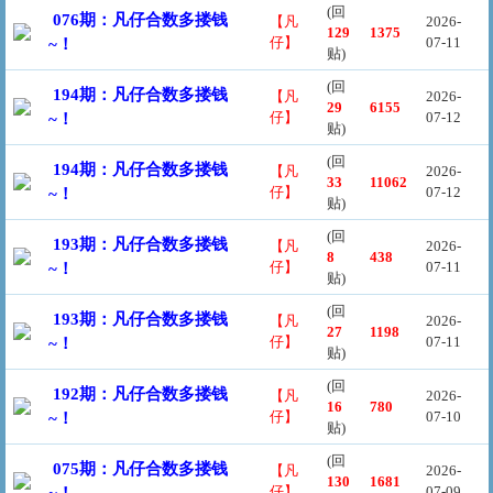
(回
076期：凡仔合数多搂钱
【凡
2026-
129
1375
仔】
07-11
~！
贴)
(回
194期：凡仔合数多搂钱
【凡
2026-
29
6155
仔】
07-12
~！
贴)
(回
194期：凡仔合数多搂钱
【凡
2026-
33
11062
仔】
07-12
~！
贴)
(回
193期：凡仔合数多搂钱
【凡
2026-
8
438
仔】
07-11
~！
贴)
(回
193期：凡仔合数多搂钱
【凡
2026-
27
1198
仔】
07-11
~！
贴)
(回
192期：凡仔合数多搂钱
【凡
2026-
16
780
仔】
07-10
~！
贴)
(回
075期：凡仔合数多搂钱
【凡
2026-
130
1681
仔】
07-09