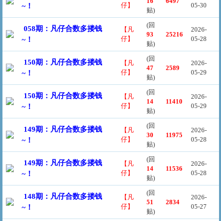
16
6497
仔】
05-30
~！
贴)
(回
058期：凡仔合数多搂钱
【凡
2026-
93
25216
仔】
05-28
~！
贴)
(回
150期：凡仔合数多搂钱
【凡
2026-
47
2589
仔】
05-29
~！
贴)
(回
150期：凡仔合数多搂钱
【凡
2026-
14
11410
仔】
05-29
~！
贴)
(回
149期：凡仔合数多搂钱
【凡
2026-
30
11975
仔】
05-28
~！
贴)
(回
149期：凡仔合数多搂钱
【凡
2026-
14
11536
仔】
05-28
~！
贴)
(回
148期：凡仔合数多搂钱
【凡
2026-
51
2834
仔】
05-27
~！
贴)