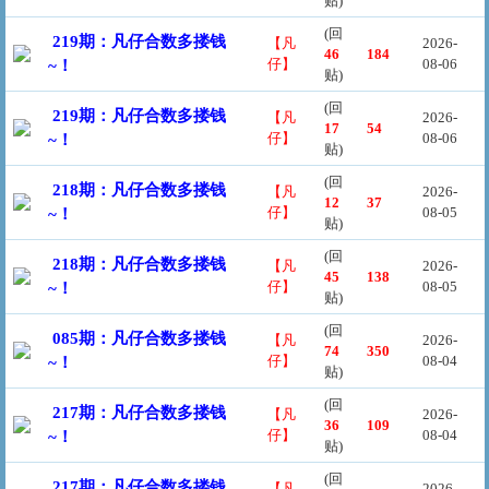
贴)
(回
219期：凡仔合数多搂钱
【凡
2026-
46
184
仔】
08-06
~！
贴)
(回
219期：凡仔合数多搂钱
【凡
2026-
17
54
仔】
08-06
~！
贴)
(回
218期：凡仔合数多搂钱
【凡
2026-
12
37
仔】
08-05
~！
贴)
(回
218期：凡仔合数多搂钱
【凡
2026-
45
138
仔】
08-05
~！
贴)
(回
085期：凡仔合数多搂钱
【凡
2026-
74
350
仔】
08-04
~！
贴)
(回
217期：凡仔合数多搂钱
【凡
2026-
36
109
仔】
08-04
~！
贴)
(回
217期：凡仔合数多搂钱
【凡
2026-