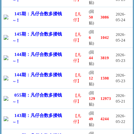
~！
贴)
(回
145期：凡仔合数多搂钱
【凡
2026-
50
3086
仔】
05-24
~！
贴)
(回
145期：凡仔合数多搂钱
【凡
2026-
6
1042
仔】
05-24
~！
贴)
(回
144期：凡仔合数多搂钱
【凡
2026-
44
3819
仔】
05-23
~！
贴)
(回
144期：凡仔合数多搂钱
【凡
2026-
12
1598
仔】
05-23
~！
贴)
(回
055期：凡仔合数多搂钱
【凡
2026-
129
12973
仔】
05-21
~！
贴)
(回
143期：凡仔合数多搂钱
【凡
2026-
49
4244
仔】
05-22
~！
贴)
(回