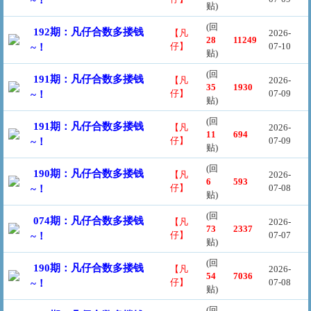
~！
贴)
(回
192期：凡仔合数多搂钱
【凡
2026-
28
11249
仔】
07-10
~！
贴)
(回
191期：凡仔合数多搂钱
【凡
2026-
35
1930
仔】
07-09
~！
贴)
(回
191期：凡仔合数多搂钱
【凡
2026-
11
694
仔】
07-09
~！
贴)
(回
190期：凡仔合数多搂钱
【凡
2026-
6
593
仔】
07-08
~！
贴)
(回
074期：凡仔合数多搂钱
【凡
2026-
73
2337
仔】
07-07
~！
贴)
(回
190期：凡仔合数多搂钱
【凡
2026-
54
7036
仔】
07-08
~！
贴)
(回