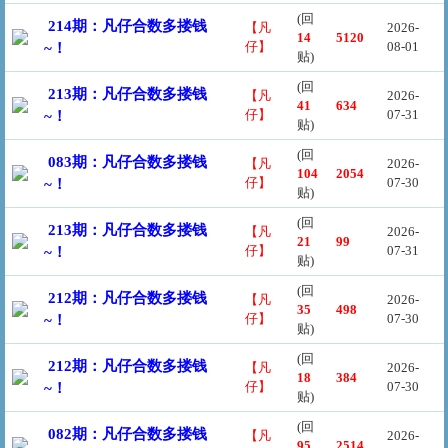
(回
214期：凡仔合数多搂钱
【凡
2026-
14
5120
仔】
08-01
~！
贴)
(回
213期：凡仔合数多搂钱
【凡
2026-
41
634
仔】
07-31
~！
贴)
(回
083期：凡仔合数多搂钱
【凡
2026-
104
2054
仔】
07-30
~！
贴)
(回
213期：凡仔合数多搂钱
【凡
2026-
21
99
仔】
07-31
~！
贴)
(回
212期：凡仔合数多搂钱
【凡
2026-
35
498
仔】
07-30
~！
贴)
(回
212期：凡仔合数多搂钱
【凡
2026-
18
384
仔】
07-30
~！
贴)
(回
082期：凡仔合数多搂钱
【凡
2026-
95
2514