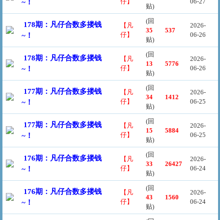
仔】
06-27
~！
贴)
(回
178期：凡仔合数多搂钱
【凡
2026-
35
537
仔】
06-26
~！
贴)
(回
178期：凡仔合数多搂钱
【凡
2026-
13
5776
仔】
06-26
~！
贴)
(回
177期：凡仔合数多搂钱
【凡
2026-
34
1412
仔】
06-25
~！
贴)
(回
177期：凡仔合数多搂钱
【凡
2026-
15
5884
仔】
06-25
~！
贴)
(回
176期：凡仔合数多搂钱
【凡
2026-
33
26427
仔】
06-24
~！
贴)
(回
176期：凡仔合数多搂钱
【凡
2026-
43
1560
仔】
06-24
~！
贴)