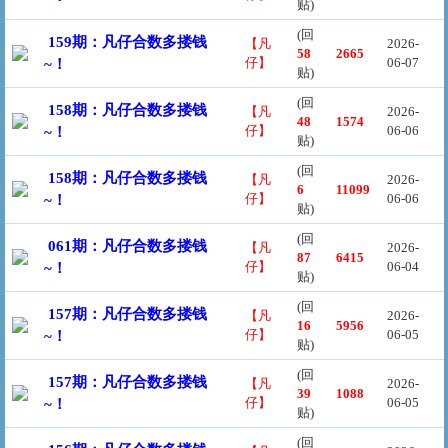
贴)
(回
159期：凡仔合数多搂钱
【凡
2026-
58
2665
仔】
06-07
~！
贴)
(回
158期：凡仔合数多搂钱
【凡
2026-
48
1574
仔】
06-06
~！
贴)
(回
158期：凡仔合数多搂钱
【凡
2026-
6
11099
仔】
06-06
~！
贴)
(回
061期：凡仔合数多搂钱
【凡
2026-
87
6415
仔】
06-04
~！
贴)
(回
157期：凡仔合数多搂钱
【凡
2026-
16
5956
仔】
06-05
~！
贴)
(回
157期：凡仔合数多搂钱
【凡
2026-
39
1088
仔】
06-05
~！
贴)
(回