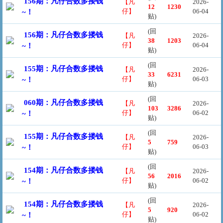
156期：凡仔合数多搂钱
【凡
2026-
12
1230
仔】
06-04
~！
贴)
(回
156期：凡仔合数多搂钱
【凡
2026-
38
1203
仔】
06-04
~！
贴)
(回
155期：凡仔合数多搂钱
【凡
2026-
33
6231
仔】
06-03
~！
贴)
(回
060期：凡仔合数多搂钱
【凡
2026-
103
3286
仔】
06-02
~！
贴)
(回
155期：凡仔合数多搂钱
【凡
2026-
5
759
仔】
06-03
~！
贴)
(回
154期：凡仔合数多搂钱
【凡
2026-
56
2016
仔】
06-02
~！
贴)
(回
154期：凡仔合数多搂钱
【凡
2026-
5
920
仔】
06-02
~！
贴)