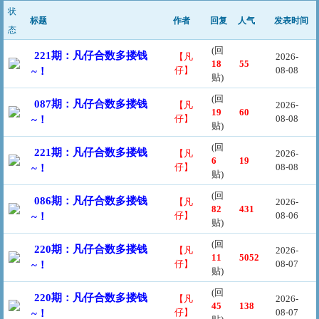
状
标题
作者
回复
人气
发表时间
态
(回
221期：凡仔合数多搂钱
【凡
2026-
18
55
仔】
08-08
~！
贴)
(回
087期：凡仔合数多搂钱
【凡
2026-
19
60
仔】
08-08
~！
贴)
(回
221期：凡仔合数多搂钱
【凡
2026-
6
19
仔】
08-08
~！
贴)
(回
086期：凡仔合数多搂钱
【凡
2026-
82
431
仔】
08-06
~！
贴)
(回
220期：凡仔合数多搂钱
【凡
2026-
11
5052
仔】
08-07
~！
贴)
(回
220期：凡仔合数多搂钱
【凡
2026-
45
138
仔】
08-07
~！