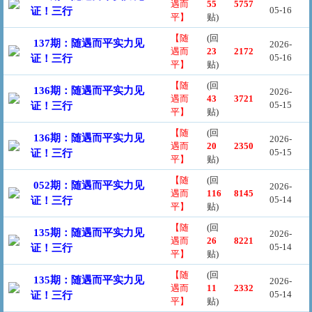
遇而
55
5757
05-16
证！三行
平】
贴)
【随
(回
137期：随遇而平实力见
2026-
遇而
23
2172
05-16
证！三行
平】
贴)
【随
(回
136期：随遇而平实力见
2026-
遇而
43
3721
05-15
证！三行
平】
贴)
【随
(回
136期：随遇而平实力见
2026-
遇而
20
2350
05-15
证！三行
平】
贴)
【随
(回
052期：随遇而平实力见
2026-
遇而
116
8145
05-14
证！三行
平】
贴)
【随
(回
135期：随遇而平实力见
2026-
遇而
26
8221
05-14
证！三行
平】
贴)
【随
(回
135期：随遇而平实力见
2026-
遇而
11
2332
05-14
证！三行
平】
贴)