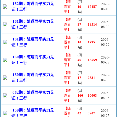
【随
(回
162期：随遇而平实力见
2026-
遇而
19
17457
06-10
证！三行
平】
贴)
【随
(回
161期：随遇而平实力见
2026-
遇而
37
18514
06-09
证！三行
平】
贴)
【随
(回
161期：随遇而平实力见
2026-
遇而
10
1795
06-09
证！三行
平】
贴)
【随
(回
160期：随遇而平实力见
2026-
遇而
46
13559
06-08
证！三行
平】
贴)
【随
(回
160期：随遇而平实力见
2026-
遇而
17
2331
06-08
证！三行
平】
贴)
【随
(回
062期：随遇而平实力见
2026-
遇而
166
10003
06-06
证！三行
平】
贴)
【随
(回
159期：随遇而平实力见
2026-
遇而
42
3907
06-07
证！三行