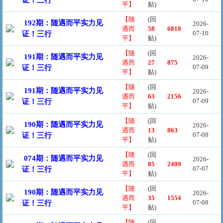
证！三行
平】
贴)
【随
(回
192期：随遇而平实力见
2026-
遇而
58
6818
07-10
证！三行
平】
贴)
【随
(回
191期：随遇而平实力见
2026-
遇而
27
875
07-09
证！三行
平】
贴)
【随
(回
191期：随遇而平实力见
2026-
遇而
63
2156
07-09
证！三行
平】
贴)
【随
(回
190期：随遇而平实力见
2026-
遇而
13
863
07-08
证！三行
平】
贴)
【随
(回
074期：随遇而平实力见
2026-
遇而
85
2409
07-07
证！三行
平】
贴)
【随
(回
190期：随遇而平实力见
2026-
遇而
35
1554
07-08
证！三行
平】
贴)
【随
(回