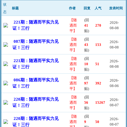
状
标题
作者
回复
人气
发表时间
态
【随
(回
221期：随遇而平实力见
2026-
遇而
41
270
08-08
证！三行
平】
贴)
【随
(回
087期：随遇而平实力见
2026-
遇而
43
153
08-08
证！三行
平】
贴)
【随
(回
221期：随遇而平实力见
2026-
遇而
10
51
08-08
证！三行
平】
贴)
【随
(回
086期：随遇而平实力见
2026-
遇而
97
392
08-06
证！三行
平】
贴)
【随
(回
220期：随遇而平实力见
2026-
遇而
56
15267
08-07
证！三行
平】
贴)
【随
(回
220期：随遇而平实力见
2026-
遇而
9
50
08-07
证！三行