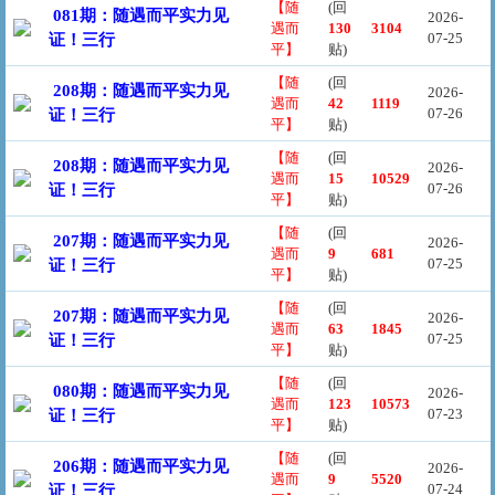
【随
(回
081期：随遇而平实力见
2026-
遇而
130
3104
07-25
证！三行
平】
贴)
【随
(回
208期：随遇而平实力见
2026-
遇而
42
1119
07-26
证！三行
平】
贴)
【随
(回
208期：随遇而平实力见
2026-
遇而
15
10529
07-26
证！三行
平】
贴)
【随
(回
207期：随遇而平实力见
2026-
遇而
9
681
07-25
证！三行
平】
贴)
【随
(回
207期：随遇而平实力见
2026-
遇而
63
1845
07-25
证！三行
平】
贴)
【随
(回
080期：随遇而平实力见
2026-
遇而
123
10573
07-23
证！三行
平】
贴)
【随
(回
206期：随遇而平实力见
2026-
遇而
9
5520
07-24
证！三行