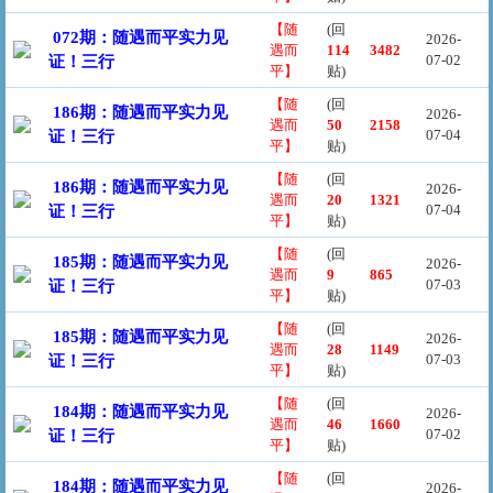
【随
(回
072期：随遇而平实力见
2026-
遇而
114
3482
07-02
证！三行
平】
贴)
【随
(回
186期：随遇而平实力见
2026-
遇而
50
2158
07-04
证！三行
平】
贴)
【随
(回
186期：随遇而平实力见
2026-
遇而
20
1321
07-04
证！三行
平】
贴)
【随
(回
185期：随遇而平实力见
2026-
遇而
9
865
07-03
证！三行
平】
贴)
【随
(回
185期：随遇而平实力见
2026-
遇而
28
1149
07-03
证！三行
平】
贴)
【随
(回
184期：随遇而平实力见
2026-
遇而
46
1660
07-02
证！三行
平】
贴)
【随
(回
184期：随遇而平实力见
2026-