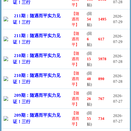
07-28
证！三行
平】
贴)
【随
(回
211期：随遇而平实力见
2026-
遇而
54
1495
07-29
证！三行
平】
贴)
【随
(回
211期：随遇而平实力见
2026-
遇而
6
617
07-29
证！三行
平】
贴)
【随
(回
210期：随遇而平实力见
2026-
遇而
15
5978
07-28
证！三行
平】
贴)
【随
(回
210期：随遇而平实力见
2026-
遇而
48
890
07-28
证！三行
平】
贴)
【随
(回
209期：随遇而平实力见
2026-
遇而
26
767
07-27
证！三行
平】
贴)
【随
(回
209期：随遇而平实力见
2026-
遇而
55
734
07-27
证！三行
平】
贴)