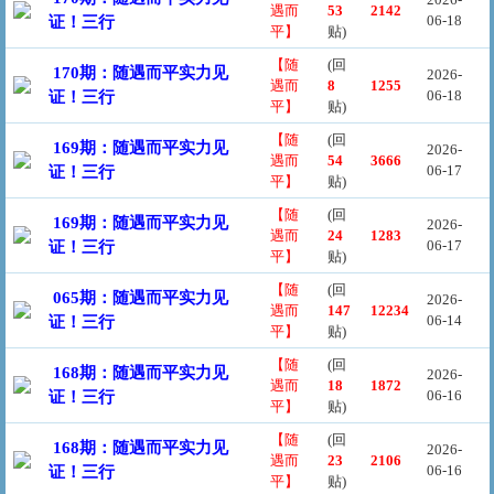
遇而
53
2142
06-18
证！三行
平】
贴)
【随
(回
170期：随遇而平实力见
2026-
遇而
8
1255
06-18
证！三行
平】
贴)
【随
(回
169期：随遇而平实力见
2026-
遇而
54
3666
06-17
证！三行
平】
贴)
【随
(回
169期：随遇而平实力见
2026-
遇而
24
1283
06-17
证！三行
平】
贴)
【随
(回
065期：随遇而平实力见
2026-
遇而
147
12234
06-14
证！三行
平】
贴)
【随
(回
168期：随遇而平实力见
2026-
遇而
18
1872
06-16
证！三行
平】
贴)
【随
(回
168期：随遇而平实力见
2026-
遇而
23
2106
06-16
证！三行
平】
贴)