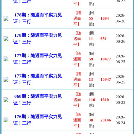
06-27
证！三行
平】
贴)
【随
(回
178期：随遇而平实力见
2026-
遇而
55
1694
06-26
证！三行
平】
贴)
【随
(回
178期：随遇而平实力见
2026-
遇而
11
651
06-26
证！三行
平】
贴)
【随
(回
177期：随遇而平实力见
2026-
遇而
59
18477
06-25
证！三行
平】
贴)
【随
(回
177期：随遇而平实力见
2026-
遇而
13
15947
06-25
证！三行
平】
贴)
【随
(回
068期：随遇而平实力见
2026-
遇而
116
1810
06-23
证！三行
平】
贴)
【随
(回
176期：随遇而平实力见
2026-
遇而
38
23146
06-24
证！三行
平】
贴)