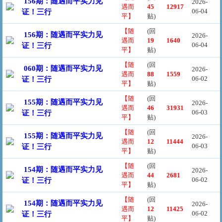
156期：随遇而平实力见
2026-
遇而
45
12917
06-04
证！三行
平】
贴)
【随
(回
156期：随遇而平实力见
2026-
遇而
19
1640
06-04
证！三行
平】
贴)
【随
(回
060期：随遇而平实力见
2026-
遇而
88
1559
06-02
证！三行
平】
贴)
【随
(回
155期：随遇而平实力见
2026-
遇而
46
31931
06-03
证！三行
平】
贴)
【随
(回
155期：随遇而平实力见
2026-
遇而
12
11444
06-03
证！三行
平】
贴)
【随
(回
154期：随遇而平实力见
2026-
遇而
44
2681
06-02
证！三行
平】
贴)
【随
(回
154期：随遇而平实力见
2026-
遇而
12
11425
06-02
证！三行
平】
贴)