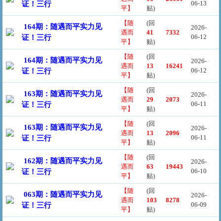
06-13
证！三行
平】
贴)
【随
(回
164期：随遇而平实力见
2026-
遇而
41
7332
06-12
证！三行
平】
贴)
【随
(回
164期：随遇而平实力见
2026-
遇而
13
16241
06-12
证！三行
平】
贴)
【随
(回
163期：随遇而平实力见
2026-
遇而
29
2073
06-11
证！三行
平】
贴)
【随
(回
163期：随遇而平实力见
2026-
遇而
13
2096
06-11
证！三行
平】
贴)
【随
(回
162期：随遇而平实力见
2026-
遇而
63
19443
06-10
证！三行
平】
贴)
【随
(回
063期：随遇而平实力见
2026-
遇而
103
8278
06-09
证！三行
平】
贴)