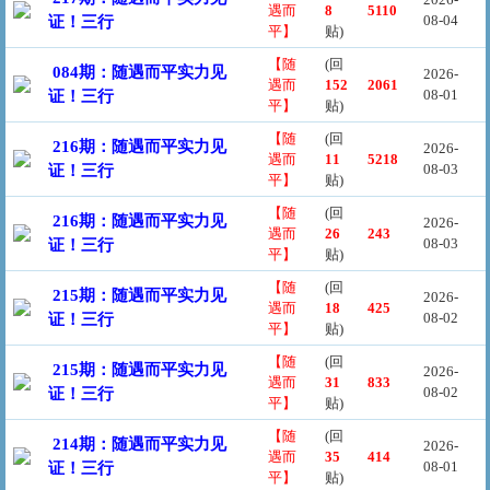
遇而
8
5110
08-04
证！三行
平】
贴)
【随
(回
084期：随遇而平实力见
2026-
遇而
152
2061
08-01
证！三行
平】
贴)
【随
(回
216期：随遇而平实力见
2026-
遇而
11
5218
08-03
证！三行
平】
贴)
【随
(回
216期：随遇而平实力见
2026-
遇而
26
243
08-03
证！三行
平】
贴)
【随
(回
215期：随遇而平实力见
2026-
遇而
18
425
08-02
证！三行
平】
贴)
【随
(回
215期：随遇而平实力见
2026-
遇而
31
833
08-02
证！三行
平】
贴)
【随
(回
214期：随遇而平实力见
2026-
遇而
35
414
08-01
证！三行
平】
贴)