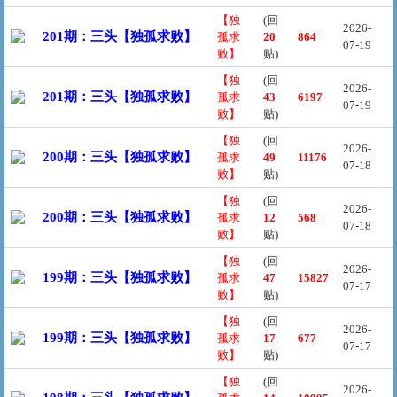
【独
(回
2026-
201期：三头【独孤求败】
孤求
20
864
07-19
败】
贴)
【独
(回
2026-
201期：三头【独孤求败】
孤求
43
6197
07-19
败】
贴)
【独
(回
2026-
200期：三头【独孤求败】
孤求
49
11176
07-18
败】
贴)
【独
(回
2026-
200期：三头【独孤求败】
孤求
12
568
07-18
败】
贴)
【独
(回
2026-
199期：三头【独孤求败】
孤求
47
15827
07-17
败】
贴)
【独
(回
2026-
199期：三头【独孤求败】
孤求
17
677
07-17
败】
贴)
【独
(回
2026-