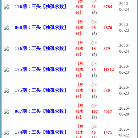
【独
(回
2026-
176期：三头【独孤求败】
孤求
51
6784
06-24
败】
贴)
【独
(回
2026-
068期：三头【独孤求败】
孤求
98
2876
06-23
败】
贴)
【独
(回
2026-
176期：三头【独孤求败】
孤求
13
879
06-24
败】
贴)
【独
(回
2026-
175期：三头【独孤求败】
孤求
35
11312
06-23
败】
贴)
【独
(回
2026-
175期：三头【独孤求败】
孤求
15
630
06-23
败】
贴)
【独
(回
2026-
067期：三头【独孤求败】
孤求
167
4517
06-20
败】
贴)
【独
(回
2026-
174期：三头【独孤求败】
孤求
46
1471
06-22