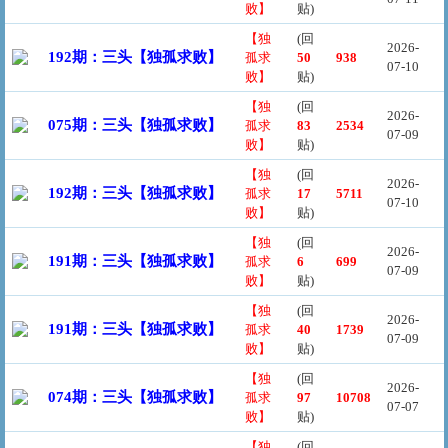
败】
贴)
【独
(回
2026-
192期：三头【独孤求败】
孤求
50
938
07-10
败】
贴)
【独
(回
2026-
075期：三头【独孤求败】
孤求
83
2534
07-09
败】
贴)
【独
(回
2026-
192期：三头【独孤求败】
孤求
17
5711
07-10
败】
贴)
【独
(回
2026-
191期：三头【独孤求败】
孤求
6
699
07-09
败】
贴)
【独
(回
2026-
191期：三头【独孤求败】
孤求
40
1739
07-09
败】
贴)
【独
(回
2026-
074期：三头【独孤求败】
孤求
97
10708
07-07
败】
贴)
【独
(回