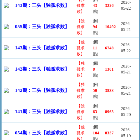
2026-
143期：三头【独孤求败】
孤求
43
3226
05-22
败】
贴)
【独
(回
2026-
055期：三头【独孤求败】
孤求
94
10492
05-21
败】
贴)
【独
(回
2026-
143期：三头【独孤求败】
孤求
11
6748
05-22
败】
贴)
【独
(回
2026-
142期：三头【独孤求败】
孤求
8
1301
05-21
败】
贴)
【独
(回
2026-
142期：三头【独孤求败】
孤求
50
3833
05-21
败】
贴)
【独
(回
2026-
141期：三头【独孤求败】
孤求
63
8963
05-20
败】
贴)
【独
(回
2026-
054期：三头【独孤求败】
孤求
104
8357
05-19
败】
贴)