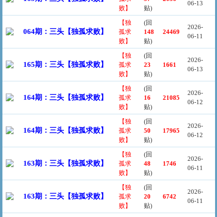
06-13
败】
贴)
【独
(回
2026-
064期：三头【独孤求败】
孤求
148
24469
06-11
败】
贴)
【独
(回
2026-
165期：三头【独孤求败】
孤求
23
1661
06-13
败】
贴)
【独
(回
2026-
164期：三头【独孤求败】
孤求
16
21085
06-12
败】
贴)
【独
(回
2026-
164期：三头【独孤求败】
孤求
50
17965
06-12
败】
贴)
【独
(回
2026-
163期：三头【独孤求败】
孤求
48
1746
06-11
败】
贴)
【独
(回
2026-
163期：三头【独孤求败】
孤求
20
6742
06-11
败】
贴)