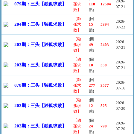
2026-
079期：三头【独孤求败】
孤求
118
12504
07-21
败】
贴)
【独
(回
2026-
204期：三头【独孤求败】
孤求
15
5394
07-22
败】
贴)
【独
(回
2026-
203期：三头【独孤求败】
孤求
49
2403
07-21
败】
贴)
【独
(回
2026-
203期：三头【独孤求败】
孤求
10
358
07-21
败】
贴)
【独
(回
2026-
078期：三头【独孤求败】
孤求
277
3577
07-16
败】
贴)
【独
(回
2026-
202期：三头【独孤求败】
孤求
12
525
07-20
败】
贴)
【独
(回
2026-
202期：三头【独孤求败】
孤求
24
790
07-20
败】
贴)