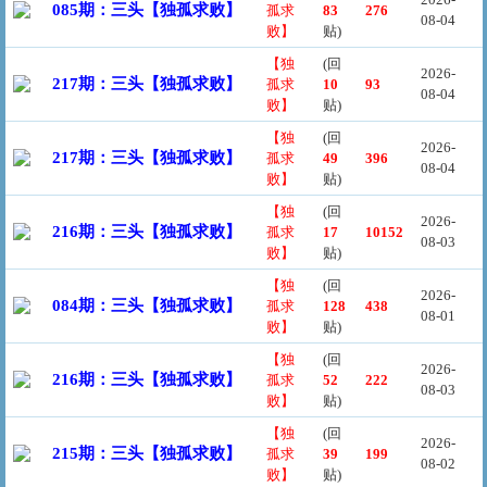
085期：三头【独孤求败】
孤求
83
276
08-04
败】
贴)
【独
(回
2026-
217期：三头【独孤求败】
孤求
10
93
08-04
败】
贴)
【独
(回
2026-
217期：三头【独孤求败】
孤求
49
396
08-04
败】
贴)
【独
(回
2026-
216期：三头【独孤求败】
孤求
17
10152
08-03
败】
贴)
【独
(回
2026-
084期：三头【独孤求败】
孤求
128
438
08-01
败】
贴)
【独
(回
2026-
216期：三头【独孤求败】
孤求
52
222
08-03
败】
贴)
【独
(回
2026-
215期：三头【独孤求败】
孤求
39
199
08-02
败】
贴)