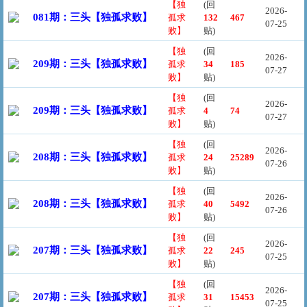
【独
(回
2026-
081期：三头【独孤求败】
孤求
132
467
07-25
败】
贴)
【独
(回
2026-
209期：三头【独孤求败】
孤求
34
185
07-27
败】
贴)
【独
(回
2026-
209期：三头【独孤求败】
孤求
4
74
07-27
败】
贴)
【独
(回
2026-
208期：三头【独孤求败】
孤求
24
25289
07-26
败】
贴)
【独
(回
2026-
208期：三头【独孤求败】
孤求
40
5492
07-26
败】
贴)
【独
(回
2026-
207期：三头【独孤求败】
孤求
22
245
07-25
败】
贴)
【独
(回
2026-
207期：三头【独孤求败】
孤求
31
15453
07-25