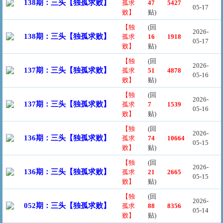
138期：三头【独孤求败】
孤求
47
5427
05-17
败】
贴)
【独
(回
2026-
138期：三头【独孤求败】
孤求
16
1918
05-17
败】
贴)
【独
(回
2026-
137期：三头【独孤求败】
孤求
51
4878
05-16
败】
贴)
【独
(回
2026-
137期：三头【独孤求败】
孤求
7
1539
05-16
败】
贴)
【独
(回
2026-
136期：三头【独孤求败】
孤求
74
10664
05-15
败】
贴)
【独
(回
2026-
136期：三头【独孤求败】
孤求
21
2665
05-15
败】
贴)
【独
(回
2026-
052期：三头【独孤求败】
孤求
88
8356
05-14
败】
贴)