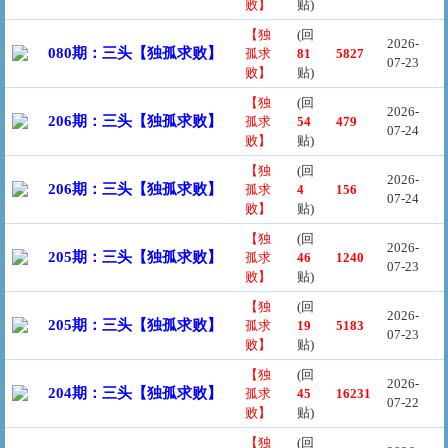
败】
贴)
【独
(回
2026-
080期：三头【独孤求败】
孤求
81
5827
07-23
败】
贴)
【独
(回
2026-
206期：三头【独孤求败】
孤求
54
479
07-24
败】
贴)
【独
(回
2026-
206期：三头【独孤求败】
孤求
4
156
07-24
败】
贴)
【独
(回
2026-
205期：三头【独孤求败】
孤求
46
1240
07-23
败】
贴)
【独
(回
2026-
205期：三头【独孤求败】
孤求
19
5183
07-23
败】
贴)
【独
(回
2026-
204期：三头【独孤求败】
孤求
45
16231
07-22
败】
贴)
【独
(回