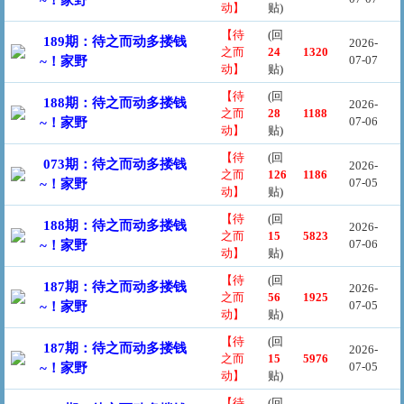
~！家野
动】
贴)
【待
(回
189期：待之而动多搂钱
2026-
之而
24
1320
07-07
~！家野
动】
贴)
【待
(回
188期：待之而动多搂钱
2026-
之而
28
1188
07-06
~！家野
动】
贴)
【待
(回
073期：待之而动多搂钱
2026-
之而
126
1186
07-05
~！家野
动】
贴)
【待
(回
188期：待之而动多搂钱
2026-
之而
15
5823
07-06
~！家野
动】
贴)
【待
(回
187期：待之而动多搂钱
2026-
之而
56
1925
07-05
~！家野
动】
贴)
【待
(回
187期：待之而动多搂钱
2026-
之而
15
5976
07-05
~！家野
动】
贴)
【待
(回