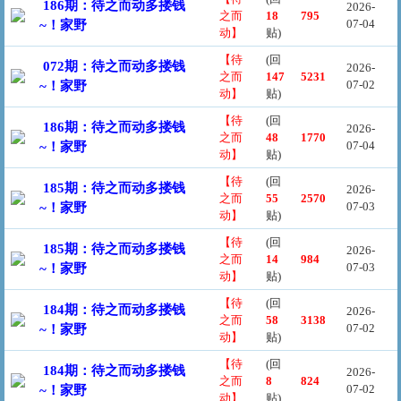
186期：待之而动多搂钱
2026-
之而
18
795
07-04
~！家野
动】
贴)
【待
(回
072期：待之而动多搂钱
2026-
之而
147
5231
07-02
~！家野
动】
贴)
【待
(回
186期：待之而动多搂钱
2026-
之而
48
1770
07-04
~！家野
动】
贴)
【待
(回
185期：待之而动多搂钱
2026-
之而
55
2570
07-03
~！家野
动】
贴)
【待
(回
185期：待之而动多搂钱
2026-
之而
14
984
07-03
~！家野
动】
贴)
【待
(回
184期：待之而动多搂钱
2026-
之而
58
3138
07-02
~！家野
动】
贴)
【待
(回
184期：待之而动多搂钱
2026-
之而
8
824
07-02
~！家野
动】
贴)