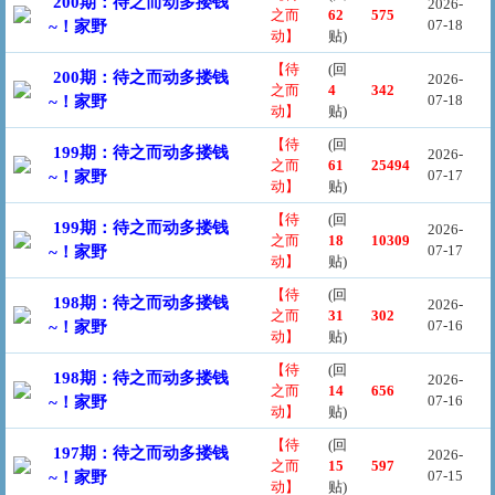
200期：待之而动多搂钱
2026-
之而
62
575
07-18
~！家野
动】
贴)
【待
(回
200期：待之而动多搂钱
2026-
之而
4
342
07-18
~！家野
动】
贴)
【待
(回
199期：待之而动多搂钱
2026-
之而
61
25494
07-17
~！家野
动】
贴)
【待
(回
199期：待之而动多搂钱
2026-
之而
18
10309
07-17
~！家野
动】
贴)
【待
(回
198期：待之而动多搂钱
2026-
之而
31
302
07-16
~！家野
动】
贴)
【待
(回
198期：待之而动多搂钱
2026-
之而
14
656
07-16
~！家野
动】
贴)
【待
(回
197期：待之而动多搂钱
2026-
之而
15
597
07-15
~！家野
动】
贴)