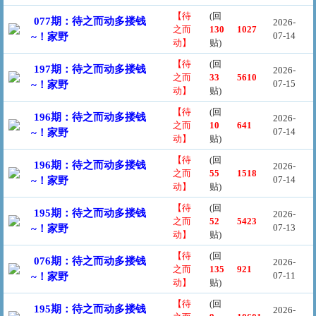
【待
(回
077期：待之而动多搂钱
2026-
之而
130
1027
07-14
~！家野
动】
贴)
【待
(回
197期：待之而动多搂钱
2026-
之而
33
5610
07-15
~！家野
动】
贴)
【待
(回
196期：待之而动多搂钱
2026-
之而
10
641
07-14
~！家野
动】
贴)
【待
(回
196期：待之而动多搂钱
2026-
之而
55
1518
07-14
~！家野
动】
贴)
【待
(回
195期：待之而动多搂钱
2026-
之而
52
5423
07-13
~！家野
动】
贴)
【待
(回
076期：待之而动多搂钱
2026-
之而
135
921
07-11
~！家野
动】
贴)
【待
(回
195期：待之而动多搂钱
2026-