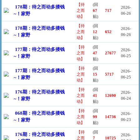
【待
(回
178期：待之而动多搂钱
2026-
之而
67
717
06-26
~！家野
动】
贴)
【待
(回
178期：待之而动多搂钱
2026-
之而
12
652
06-26
~！家野
动】
贴)
【待
(回
177期：待之而动多搂钱
2026-
之而
47
27677
06-25
~！家野
动】
贴)
【待
(回
177期：待之而动多搂钱
2026-
之而
15
5717
06-25
~！家野
动】
贴)
【待
(回
176期：待之而动多搂钱
2026-
之而
41
12690
06-24
~！家野
动】
贴)
【待
(回
068期：待之而动多搂钱
2026-
之而
99
14736
06-23
~！家野
动】
贴)
【待
(回
176期：待之而动多搂钱
2026-
之而
7
10725