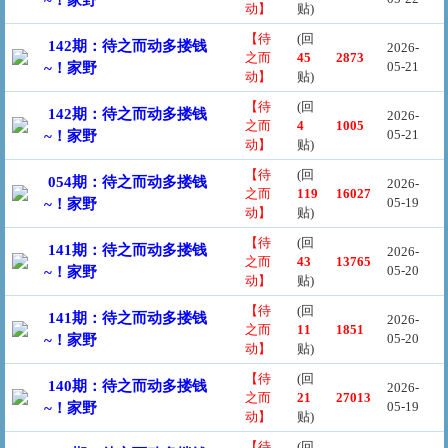
~！家野
动】
贴)
【待
(回
142期：待之而动多搂钱
2026-
之而
45
2873
05-21
~！家野
动】
贴)
【待
(回
142期：待之而动多搂钱
2026-
之而
4
1005
05-21
~！家野
动】
贴)
【待
(回
054期：待之而动多搂钱
2026-
之而
119
16027
05-19
~！家野
动】
贴)
【待
(回
141期：待之而动多搂钱
2026-
之而
43
13765
05-20
~！家野
动】
贴)
【待
(回
141期：待之而动多搂钱
2026-
之而
11
1851
05-20
~！家野
动】
贴)
【待
(回
140期：待之而动多搂钱
2026-
之而
21
27013
05-19
~！家野
动】
贴)
【待
(回