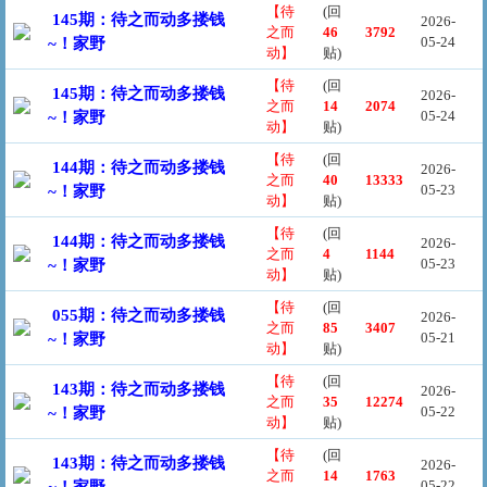
【待
(回
145期：待之而动多搂钱
2026-
之而
46
3792
05-24
~！家野
动】
贴)
【待
(回
145期：待之而动多搂钱
2026-
之而
14
2074
05-24
~！家野
动】
贴)
【待
(回
144期：待之而动多搂钱
2026-
之而
40
13333
05-23
~！家野
动】
贴)
【待
(回
144期：待之而动多搂钱
2026-
之而
4
1144
05-23
~！家野
动】
贴)
【待
(回
055期：待之而动多搂钱
2026-
之而
85
3407
05-21
~！家野
动】
贴)
【待
(回
143期：待之而动多搂钱
2026-
之而
35
12274
05-22
~！家野
动】
贴)
【待
(回
143期：待之而动多搂钱
2026-
之而
14
1763
05-22