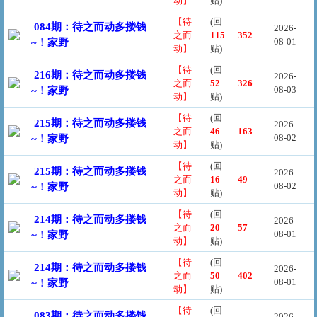
动】
贴)
【待
(回
084期：待之而动多搂钱
2026-
之而
115
352
08-01
~！家野
动】
贴)
【待
(回
216期：待之而动多搂钱
2026-
之而
52
326
08-03
~！家野
动】
贴)
【待
(回
215期：待之而动多搂钱
2026-
之而
46
163
08-02
~！家野
动】
贴)
【待
(回
215期：待之而动多搂钱
2026-
之而
16
49
08-02
~！家野
动】
贴)
【待
(回
214期：待之而动多搂钱
2026-
之而
20
57
08-01
~！家野
动】
贴)
【待
(回
214期：待之而动多搂钱
2026-
之而
50
402
08-01
~！家野
动】
贴)
【待
(回
083期：待之而动多搂钱
2026-