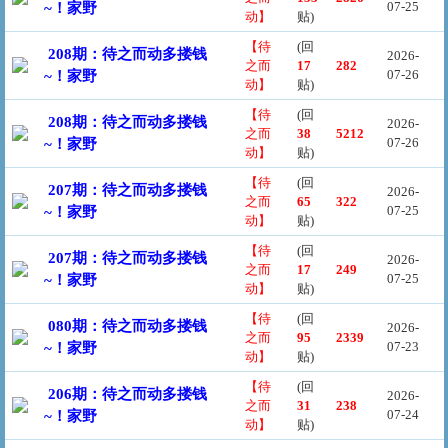
07-25
~！家野
动】
贴)
【待
(回
208期：待之而动多搂钱
2026-
之而
17
282
07-26
~！家野
动】
贴)
【待
(回
208期：待之而动多搂钱
2026-
之而
38
5212
07-26
~！家野
动】
贴)
【待
(回
207期：待之而动多搂钱
2026-
之而
65
322
07-25
~！家野
动】
贴)
【待
(回
207期：待之而动多搂钱
2026-
之而
17
249
07-25
~！家野
动】
贴)
【待
(回
080期：待之而动多搂钱
2026-
之而
95
2339
07-23
~！家野
动】
贴)
【待
(回
206期：待之而动多搂钱
2026-
之而
31
238
07-24
~！家野
动】
贴)