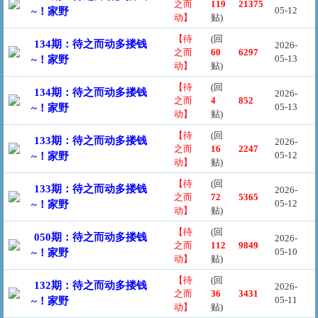
之而
119
21375
05-12
~！家野
动】
贴)
【待
(回
134期：待之而动多搂钱
2026-
之而
60
6297
05-13
~！家野
动】
贴)
【待
(回
134期：待之而动多搂钱
2026-
之而
4
852
05-13
~！家野
动】
贴)
【待
(回
133期：待之而动多搂钱
2026-
之而
16
2247
05-12
~！家野
动】
贴)
【待
(回
133期：待之而动多搂钱
2026-
之而
72
5365
05-12
~！家野
动】
贴)
【待
(回
050期：待之而动多搂钱
2026-
之而
112
9849
05-10
~！家野
动】
贴)
【待
(回
132期：待之而动多搂钱
2026-
之而
36
3431
05-11
~！家野
动】
贴)