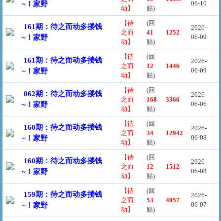
06-10
~！家野
动】
贴)
【待
(回
161期：待之而动多搂钱
2026-
之而
41
1252
06-09
~！家野
动】
贴)
【待
(回
161期：待之而动多搂钱
2026-
之而
12
1446
06-09
~！家野
动】
贴)
【待
(回
062期：待之而动多搂钱
2026-
之而
168
3366
06-06
~！家野
动】
贴)
【待
(回
160期：待之而动多搂钱
2026-
之而
34
12942
06-08
~！家野
动】
贴)
【待
(回
160期：待之而动多搂钱
2026-
之而
12
1512
06-08
~！家野
动】
贴)
【待
(回
159期：待之而动多搂钱
2026-
之而
53
4057
06-07
~！家野
动】
贴)