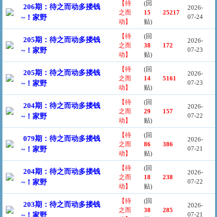
【待
(回
206期：待之而动多搂钱
2026-
之而
15
25217
07-24
~！家野
动】
贴)
【待
(回
205期：待之而动多搂钱
2026-
之而
38
172
07-23
~！家野
动】
贴)
【待
(回
205期：待之而动多搂钱
2026-
之而
14
5161
07-23
~！家野
动】
贴)
【待
(回
204期：待之而动多搂钱
2026-
之而
29
157
07-22
~！家野
动】
贴)
【待
(回
079期：待之而动多搂钱
2026-
之而
86
386
07-21
~！家野
动】
贴)
【待
(回
204期：待之而动多搂钱
2026-
之而
18
238
07-22
~！家野
动】
贴)
【待
(回
203期：待之而动多搂钱
2026-
之而
38
285
07-21
~！家野