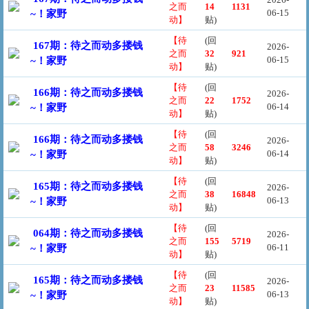
之而
14
1131
06-15
~！家野
动】
贴)
【待
(回
167期：待之而动多搂钱
2026-
之而
32
921
06-15
~！家野
动】
贴)
【待
(回
166期：待之而动多搂钱
2026-
之而
22
1752
06-14
~！家野
动】
贴)
【待
(回
166期：待之而动多搂钱
2026-
之而
58
3246
06-14
~！家野
动】
贴)
【待
(回
165期：待之而动多搂钱
2026-
之而
38
16848
06-13
~！家野
动】
贴)
【待
(回
064期：待之而动多搂钱
2026-
之而
155
5719
06-11
~！家野
动】
贴)
【待
(回
165期：待之而动多搂钱
2026-
之而
23
11585
06-13
~！家野
动】
贴)