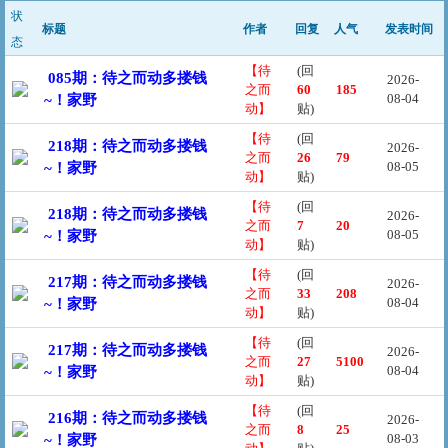
状
标题
作者
回复
人气
发表时间
态
【待
(回
085期：待之而动多搂钱
2026-
之而
60
185
08-04
~！家野
动】
贴)
【待
(回
218期：待之而动多搂钱
2026-
之而
26
79
08-05
~！家野
动】
贴)
【待
(回
218期：待之而动多搂钱
2026-
之而
7
20
08-05
~！家野
动】
贴)
【待
(回
217期：待之而动多搂钱
2026-
之而
33
208
08-04
~！家野
动】
贴)
【待
(回
217期：待之而动多搂钱
2026-
之而
27
5100
08-04
~！家野
动】
贴)
【待
(回
216期：待之而动多搂钱
2026-
之而
8
25
08-03
~！家野