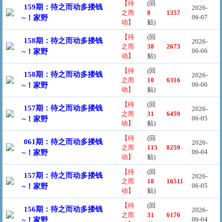
【待
(回
159期：待之而动多搂钱
2026-
之而
8
1357
06-07
~！家野
动】
贴)
【待
(回
158期：待之而动多搂钱
2026-
之而
38
2673
06-06
~！家野
动】
贴)
【待
(回
158期：待之而动多搂钱
2026-
之而
10
6316
06-06
~！家野
动】
贴)
【待
(回
157期：待之而动多搂钱
2026-
之而
31
6459
06-05
~！家野
动】
贴)
【待
(回
061期：待之而动多搂钱
2026-
之而
115
8259
06-04
~！家野
动】
贴)
【待
(回
157期：待之而动多搂钱
2026-
之而
18
16511
06-05
~！家野
动】
贴)
【待
(回
156期：待之而动多搂钱
2026-
之而
31
6176
06-04
~！家野