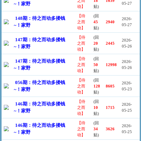
之而
18
1639
05-27
~！家野
动】
贴)
【待
(回
148期：待之而动多搂钱
2026-
之而
45
2940
05-27
~！家野
动】
贴)
【待
(回
147期：待之而动多搂钱
2026-
之而
20
2445
05-26
~！家野
动】
贴)
【待
(回
147期：待之而动多搂钱
2026-
之而
50
12998
05-26
~！家野
动】
贴)
【待
(回
056期：待之而动多搂钱
2026-
之而
128
8605
05-23
~！家野
动】
贴)
【待
(回
146期：待之而动多搂钱
2026-
之而
10
1715
05-25
~！家野
动】
贴)
【待
(回
146期：待之而动多搂钱
2026-
之而
34
3626
05-25
~！家野
动】
贴)