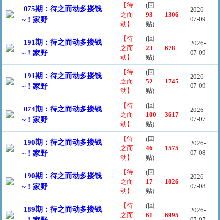
【待
(回
075期：待之而动多搂钱
2026-
之而
93
1306
07-09
~！家野
动】
贴)
【待
(回
191期：待之而动多搂钱
2026-
之而
23
678
07-09
~！家野
动】
贴)
【待
(回
191期：待之而动多搂钱
2026-
之而
52
1745
07-09
~！家野
动】
贴)
【待
(回
074期：待之而动多搂钱
2026-
之而
100
3617
07-07
~！家野
动】
贴)
【待
(回
190期：待之而动多搂钱
2026-
之而
46
1575
07-08
~！家野
动】
贴)
【待
(回
190期：待之而动多搂钱
2026-
之而
17
1026
07-08
~！家野
动】
贴)
【待
(回
189期：待之而动多搂钱
2026-
之而
61
6995
07-07