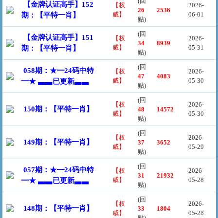
(回
【金牌认证高手】152
【权
2026-
26
2536
威】
06-01
期：【平特一肖】
贴)
(回
【金牌认证高手】151
【权
2026-
34
8939
威】
05-31
期：【平特一肖】
贴)
(回
058期：★━24码中特
【权
2026-
47
4083
威】
05-30
━★ ▃▃已更新▃▃
贴)
(回
【权
2026-
150期：【平特一肖】
48
14572
威】
05-30
贴)
(回
【权
2026-
149期：【平特一肖】
37
3652
威】
05-29
贴)
(回
057期：★━24码中特
【权
2026-
31
21932
威】
05-28
━★ ▃▃已更新▃▃
贴)
(回
【权
2026-
148期：【平特一肖】
33
1804
威】
05-28
贴)