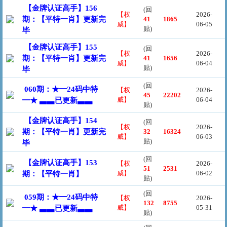
【金牌认证高手】156
(回
【权
2026-
期：【平特一肖】更新完
41
1865
威】
06-05
贴)
毕
【金牌认证高手】155
(回
【权
2026-
期：【平特一肖】更新完
41
1656
威】
06-04
贴)
毕
(回
060期：★━24码中特
【权
2026-
45
22202
威】
06-04
━★ ▃▃已更新▃▃
贴)
【金牌认证高手】154
(回
【权
2026-
期：【平特一肖】更新完
32
16324
威】
06-03
贴)
毕
(回
【金牌认证高手】153
【权
2026-
51
2531
威】
06-02
期：【平特一肖】
贴)
(回
059期：★━24码中特
【权
2026-
132
8755
威】
05-31
━★ ▃▃已更新▃▃
贴)