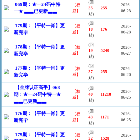
(回
069期：★━24码中特
【权
2026-
35
255
威】
06-28
━★ ▃▃已更新▃▃
贴)
(回
179期：【平特一肖】更
【权
2026-
18
176
威】
06-28
新完毕
贴)
(回
178期：【平特一肖】更
【权
2026-
19
5240
威】
06-27
新完毕
贴)
(回
177期：【平特一肖】更
【权
2026-
37
255
威】
06-26
新完毕
贴)
【金牌认证高手】068
(回
【权
2026-
期：★━24码中特━★
40
11218
威】
06-25
贴)
▃▃已更新▃▃
(回
176期：【平特一肖】更
【权
2026-
43
1171
威】
06-25
新完毕
贴)
(回
175期：【平特一肖】更
【权
2026-
32
1528