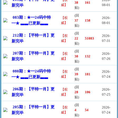
38
161
威】
08-01
新完毕
贴)
(回
083期：★━24码中特
【权
2026-
37
158
威】
08-01
━★ ▃▃已更新▃▃
贴)
(回
212期：【平特一肖】更
【权
2026-
22
51083
威】
07-31
新完毕
贴)
(回
207期：【平特一肖】更
【权
2026-
30
132
威】
07-26
新完毕
贴)
(回
080期：★━24码中特
【权
2026-
39
181
威】
07-24
━★ ▃▃已更新▃▃
贴)
(回
206期：【平特一肖】更
【权
2026-
28
106
威】
07-25
新完毕
贴)
(回
205期：【平特一肖】更
【权
2026-
4
54
威】
07-24
新完毕
贴)