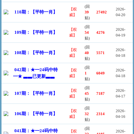
(回
【权
2026-
110期：【平特一肖】
39
27492
威】
04-20
贴)
(回
【权
2026-
109期：【平特一肖】
54
4276
威】
04-19
贴)
(回
【权
2026-
108期：【平特一肖】
40
5571
威】
04-18
贴)
(回
042期：★━24码中特
【权
2026-
1
6049
威】
04-18
━★ ▃▃已更新▃▃
贴)
(回
【权
2026-
107期：【平特一肖】
45
7187
威】
04-17
贴)
(回
【权
2026-
106期：【平特一肖】
32
2314
威】
04-16
贴)
(回
041期：★━24码中特
【权
2026-