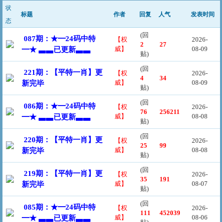
状
标题
作者
回复
人气
发表时间
态
(回
087期：★━24码中特
【权
2026-
2
27
威】
08-09
━★ ▃▃已更新▃▃
贴)
(回
221期：【平特一肖】更
【权
2026-
4
34
威】
08-09
新完毕
贴)
(回
086期：★━24码中特
【权
2026-
76
256211
威】
08-08
━★ ▃▃已更新▃▃
贴)
(回
220期：【平特一肖】更
【权
2026-
25
99
威】
08-08
新完毕
贴)
(回
219期：【平特一肖】更
【权
2026-
35
191
威】
08-07
新完毕
贴)
(回
085期：★━24码中特
【权
2026-
111
452039
威】
08-06
━★ ▃▃已更新▃▃