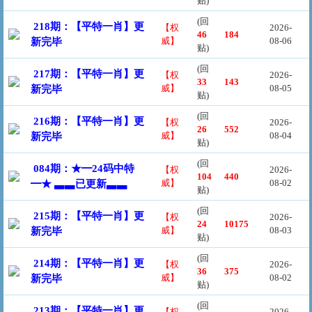
贴)
(回
218期：【平特一肖】更
【权
2026-
46
184
威】
08-06
新完毕
贴)
(回
217期：【平特一肖】更
【权
2026-
33
143
威】
08-05
新完毕
贴)
(回
216期：【平特一肖】更
【权
2026-
26
552
威】
08-04
新完毕
贴)
(回
084期：★━24码中特
【权
2026-
104
440
威】
08-02
━★ ▃▃已更新▃▃
贴)
(回
215期：【平特一肖】更
【权
2026-
24
10175
威】
08-03
新完毕
贴)
(回
214期：【平特一肖】更
【权
2026-
36
375
威】
08-02
新完毕
贴)
(回
213期：【平特一肖】更
【权
2026-