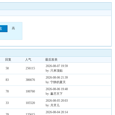
高
回复
人气
最后发表
2026-08-07 19:59
58
256115
by: 只来顶贴
2026-08-06 21:39
83
386676
by: 宁静的夏天
2026-08-06 19:48
78
100760
by: 赢尽天下
2026-08-05 20:03
33
105520
by: 月牙儿
2026-08-04 20:14
29
135615