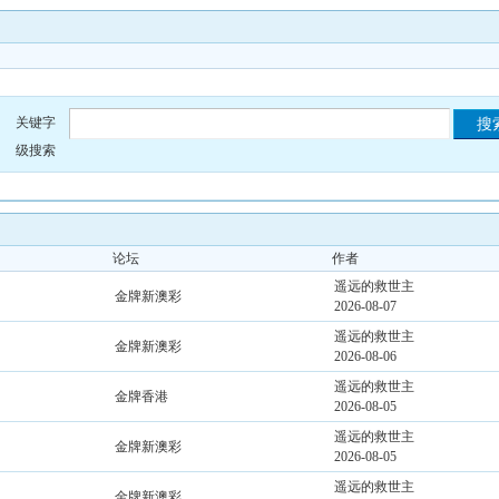
关键字
级搜索
论坛
作者
遥远的救世主
金牌新澳彩
2026-08-07
遥远的救世主
金牌新澳彩
2026-08-06
遥远的救世主
金牌香港
2026-08-05
遥远的救世主
金牌新澳彩
2026-08-05
遥远的救世主
金牌新澳彩