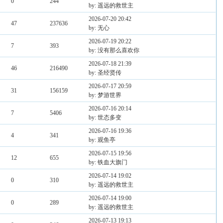
0
244
by: 遥远的救世主
2026-07-20 20:42
47
237636
by: 无心
2026-07-19 20:22
7
393
by: 没有那么喜欢你
2026-07-18 21:39
46
216490
by: 圣经贤传
2026-07-17 20:59
31
156159
by: 梦游世界
2026-07-16 20:14
7
5406
by: 世态多变
2026-07-16 19:36
4
341
by: 观鱼亭
2026-07-15 19:56
12
655
by: 铁血大旗门
2026-07-14 19:02
0
310
by: 遥远的救世主
2026-07-14 19:00
0
289
by: 遥远的救世主
2026-07-13 19:13