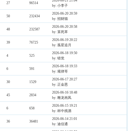
2026-06-21 21:04
27
96514
by: 小李子
2026-06-20 20:59
50
232434
by: 招财猫
2026-06-20 20:58
48
232587
by: 算死草
2026-06-19 20:22
39
76725
by: 孤星追月
2026-06-18 19:50
4
525
by: 错觉
2026-06-18 19:33
6
591
by: 规律哥
2026-06-17 20:27
30
1529
by: 正金恩
2026-06-16 18:48
45
2834
by: 雕龙画凤
2026-06-15 19:21
6
658
by: 杯中残酒
2026-06-14 21:01
36
36481
by: 迪信通