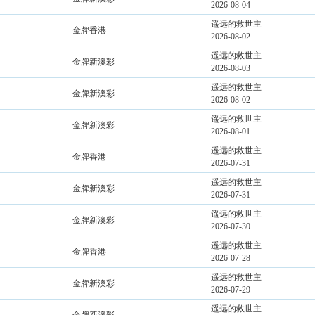
2026-08-04
遥远的救世主
金牌香港
2026-08-02
遥远的救世主
金牌新澳彩
2026-08-03
遥远的救世主
金牌新澳彩
2026-08-02
遥远的救世主
金牌新澳彩
2026-08-01
遥远的救世主
金牌香港
2026-07-31
遥远的救世主
金牌新澳彩
2026-07-31
遥远的救世主
金牌新澳彩
2026-07-30
遥远的救世主
金牌香港
2026-07-28
遥远的救世主
金牌新澳彩
2026-07-29
遥远的救世主