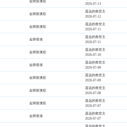
金牌新澳彩
2026-07-13
遥远的救世主
金牌新澳彩
2026-07-12
遥远的救世主
金牌新澳彩
2026-07-11
遥远的救世主
金牌香港
2026-07-11
遥远的救世主
金牌新澳彩
2026-07-10
遥远的救世主
金牌香港
2026-07-09
遥远的救世主
金牌新澳彩
2026-07-09
遥远的救世主
金牌新澳彩
2026-07-08
遥远的救世主
金牌新澳彩
2026-07-07
遥远的救世主
金牌香港
2026-07-07
遥远的救世主