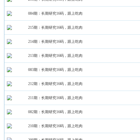
084期：长期研究16码，跟上吃肉
215期：长期研究16码，跟上吃肉
214期：长期研究16码，跟上吃肉
213期：长期研究16码，跟上吃肉
083期：长期研究16码，跟上吃肉
212期：长期研究16码，跟上吃肉
211期：长期研究16码，跟上吃肉
082期：长期研究16码，跟上吃肉
210期：长期研究16码，跟上吃肉