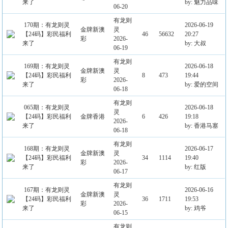
来了
by: 魅力品味
06-20
有龙则
170期：有龙则灵
2026-06-19
金牌新澳
灵
【24码】彩民福利
46
56632
20:27
彩
2026-
来了
by: 大叔
06-19
有龙则
169期：有龙则灵
2026-06-18
金牌新澳
灵
【24码】彩民福利
8
473
19:44
彩
2026-
来了
by: 爱的空间
06-18
有龙则
065期：有龙则灵
2026-06-18
灵
【24码】彩民福利
金牌香港
6
426
19:18
2026-
来了
by: 香港马塞
06-18
有龙则
168期：有龙则灵
2026-06-17
金牌新澳
灵
【24码】彩民福利
34
1114
19:40
彩
2026-
来了
by: 红版
06-17
有龙则
167期：有龙则灵
2026-06-16
金牌新澳
灵
【24码】彩民福利
36
1711
19:53
彩
2026-
来了
by: 鸡爷
06-15
有龙则