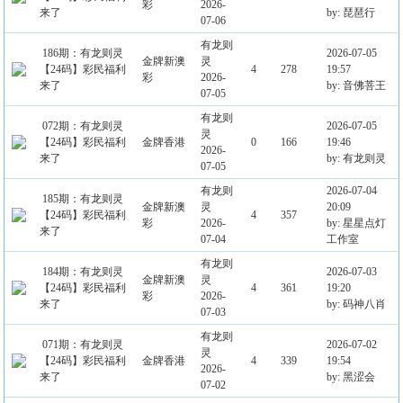
彩
2026-
来了
by: 琵琶行
07-06
有龙则
186期：有龙则灵
2026-07-05
金牌新澳
灵
【24码】彩民福利
4
278
19:57
彩
2026-
来了
by: 音佛菩王
07-05
有龙则
072期：有龙则灵
2026-07-05
灵
【24码】彩民福利
金牌香港
0
166
19:46
2026-
来了
by: 有龙则灵
07-05
有龙则
2026-07-04
185期：有龙则灵
金牌新澳
灵
20:09
【24码】彩民福利
4
357
彩
2026-
by: 星星点灯
来了
07-04
工作室
有龙则
184期：有龙则灵
2026-07-03
金牌新澳
灵
【24码】彩民福利
4
361
19:20
彩
2026-
来了
by: 码神八肖
07-03
有龙则
071期：有龙则灵
2026-07-02
灵
【24码】彩民福利
金牌香港
4
339
19:54
2026-
来了
by: 黑涩会
07-02