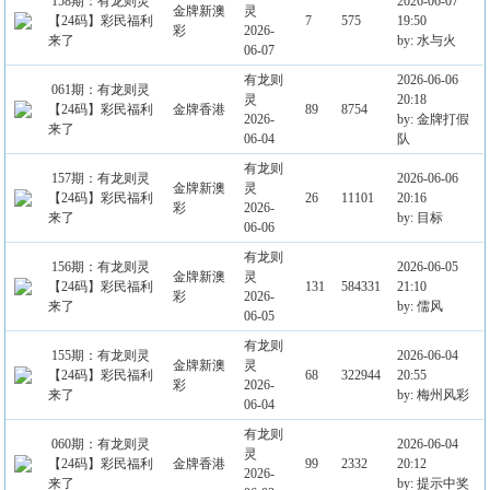
158期：有龙则灵
2026-06-07
金牌新澳
灵
【24码】彩民福利
7
575
19:50
彩
2026-
来了
by: 水与火
06-07
有龙则
2026-06-06
061期：有龙则灵
灵
20:18
【24码】彩民福利
金牌香港
89
8754
2026-
by: 金牌打假
来了
06-04
队
有龙则
157期：有龙则灵
2026-06-06
金牌新澳
灵
【24码】彩民福利
26
11101
20:16
彩
2026-
来了
by: 目标
06-06
有龙则
156期：有龙则灵
2026-06-05
金牌新澳
灵
【24码】彩民福利
131
584331
21:10
彩
2026-
来了
by: 儒风
06-05
有龙则
155期：有龙则灵
2026-06-04
金牌新澳
灵
【24码】彩民福利
68
322944
20:55
彩
2026-
来了
by: 梅州风彩
06-04
有龙则
060期：有龙则灵
2026-06-04
灵
【24码】彩民福利
金牌香港
99
2332
20:12
2026-
来了
by: 提示中奖