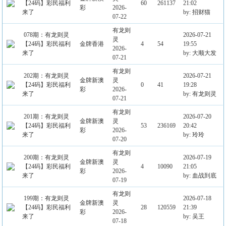
【24码】彩民福利
60
261137
21:02
彩
2026-
来了
by: 招财猫
07-22
有龙则
078期：有龙则灵
2026-07-21
灵
【24码】彩民福利
金牌香港
4
54
19:55
2026-
来了
by: 大顺大发
07-21
有龙则
202期：有龙则灵
2026-07-21
金牌新澳
灵
【24码】彩民福利
0
41
19:28
彩
2026-
来了
by: 有龙则灵
07-21
有龙则
201期：有龙则灵
2026-07-20
金牌新澳
灵
【24码】彩民福利
53
236169
20:42
彩
2026-
来了
by: 玲玲
07-20
有龙则
200期：有龙则灵
2026-07-19
金牌新澳
灵
【24码】彩民福利
4
10090
21:05
彩
2026-
来了
by: 血战到底
07-19
有龙则
199期：有龙则灵
2026-07-18
金牌新澳
灵
【24码】彩民福利
28
120559
21:39
彩
2026-
来了
by: 吴王
07-18