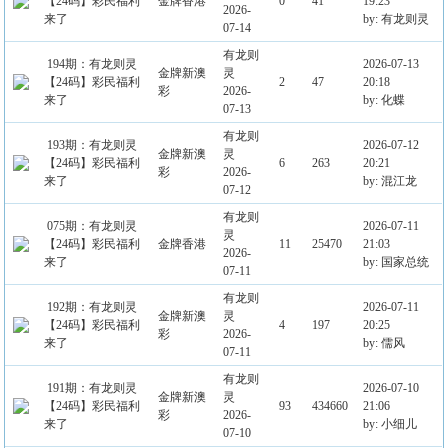
【24码】彩民福利
金牌香港
0
41
19:23
2026-
来了
by: 有龙则灵
07-14
有龙则
194期：有龙则灵
2026-07-13
金牌新澳
灵
【24码】彩民福利
2
47
20:18
彩
2026-
来了
by: 化蝶
07-13
有龙则
193期：有龙则灵
2026-07-12
金牌新澳
灵
【24码】彩民福利
6
263
20:21
彩
2026-
来了
by: 混江龙
07-12
有龙则
075期：有龙则灵
2026-07-11
灵
【24码】彩民福利
金牌香港
11
25470
21:03
2026-
来了
by: 国家总统
07-11
有龙则
192期：有龙则灵
2026-07-11
金牌新澳
灵
【24码】彩民福利
4
197
20:25
彩
2026-
来了
by: 儒风
07-11
有龙则
191期：有龙则灵
2026-07-10
金牌新澳
灵
【24码】彩民福利
93
434660
21:06
彩
2026-
来了
by: 小细儿
07-10