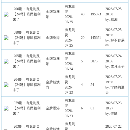
有龙则
206期：有龙则灵
2026-07-25
金牌新澳
灵
【24码】彩民福利
43
195873
20:38
彩
2026-
来了
by: 聪湘
07-25
有龙则
2026-07-25
080期：有龙则灵
灵
20:36
【24码】彩民福利
金牌香港
29
145651
2026-
by: 好不容易
来了
07-25
中
有龙则
205期：有龙则灵
2026-07-24
金牌新澳
灵
【24码】彩民福利
5
5075
20:56
彩
2026-
来了
by: 雪月王子
07-24
有龙则
2026-07-23
204期：有龙则灵
金牌新澳
灵
19:36
【24码】彩民福利
4
54
彩
2026-
by: 宁静的夏
来了
07-23
天
有龙则
079期：有龙则灵
2026-07-23
灵
【24码】彩民福利
金牌香港
6
61
19:27
2026-
来了
by: 佳缘
07-23
有龙则
203期：有龙则灵
2026-07-22
金牌新澳
灵