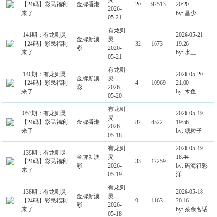
灵
【24码】彩民福利
金牌香港
20
92513
20:20
2026-
来了
by: 昌少
05-21
有龙则
141期：有龙则灵
2026-05-21
金牌新澳
灵
【24码】彩民福利
32
1673
19:26
彩
2026-
来了
by: 水三
05-21
有龙则
140期：有龙则灵
2026-05-20
金牌新澳
灵
【24码】彩民福利
4
10969
21:00
彩
2026-
来了
by: 木鱼
05-20
有龙则
053期：有龙则灵
2026-05-19
灵
【24码】彩民福利
金牌香港
82
4522
19:56
2026-
来了
by: 糖粒子
05-18
有龙则
2026-05-19
139期：有龙则灵
金牌新澳
灵
18:44
【24码】彩民福利
33
12259
彩
2026-
by: 码海征彩
来了
05-19
洋
有龙则
138期：有龙则灵
2026-05-18
金牌新澳
灵
【24码】彩民福利
9
1163
20:16
彩
2026-
来了
by: 茶余客话
05-18