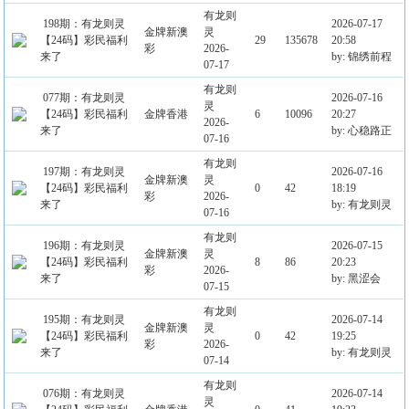
有龙则
198期：有龙则灵
2026-07-17
金牌新澳
灵
【24码】彩民福利
29
135678
20:58
彩
2026-
来了
by: 锦绣前程
07-17
有龙则
077期：有龙则灵
2026-07-16
灵
【24码】彩民福利
金牌香港
6
10096
20:27
2026-
来了
by: 心稳路正
07-16
有龙则
197期：有龙则灵
2026-07-16
金牌新澳
灵
【24码】彩民福利
0
42
18:19
彩
2026-
来了
by: 有龙则灵
07-16
有龙则
196期：有龙则灵
2026-07-15
金牌新澳
灵
【24码】彩民福利
8
86
20:23
彩
2026-
来了
by: 黑涩会
07-15
有龙则
195期：有龙则灵
2026-07-14
金牌新澳
灵
【24码】彩民福利
0
42
19:25
彩
2026-
来了
by: 有龙则灵
07-14
有龙则
076期：有龙则灵
2026-07-14
灵