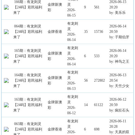
166期：有龙则灵
2026-06-15
金牌新澳
灵
【24码】彩民福利
9
561
20:20
彩
2026-
来了
by: 美乐乐
06-15
有龙则
064期：有龙则灵
2026-06-14
灵
【24码】彩民福利
金牌香港
35
15736
20:59
2026-
来了
by: 子期伯牙
06-14
有龙则
165期：有龙则灵
2026-06-14
金牌新澳
灵
【24码】彩民福利
6
533
20:20
彩
2026-
来了
by: 神鸟之王
06-14
有龙则
164期：有龙则灵
2026-06-13
金牌新澳
灵
【24码】彩民福利
56
272802
20:54
彩
2026-
来了
by: 天竺少女
06-13
有龙则
163期：有龙则灵
2026-06-12
金牌新澳
灵
【24码】彩民福利
14
61122
20:59
彩
2026-
来了
by: 疯狂石头
06-12
有龙则
2026-06-11
063期：有龙则灵
灵
20:28
【24码】彩民福利
金牌香港
6
698
2026-
by: 天真的双
来了