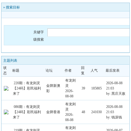
»
搜索目标
关键字
级搜索
主题列表
状
回
标题
论坛
作者
人气
最后发表
态
复
有龙则
220期：有龙则灵
2026-08-08
金牌新澳
灵
【24码】彩民福利
39
185805
21:03
彩
2026-
来了
by: 黑庄天敌
08-08
有龙则
086期：有龙则灵
2026-08-08
灵
【24码】彩民福利
金牌香港
48
241030
21:03
2026-
来了
by: 钱滚钱
08-08
有龙则
219期：有龙则灵
2026-08-07