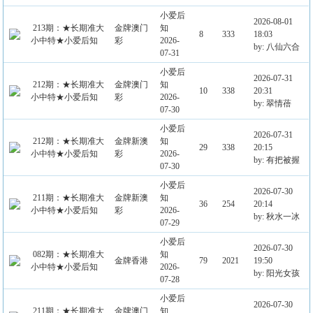
小爱后
2026-08-01
213期：★长期准大
金牌澳门
知
8
333
18:03
小中特★小爱后知
彩
2026-
by: 八仙六合
07-31
小爱后
2026-07-31
212期：★长期准大
金牌澳门
知
10
338
20:31
小中特★小爱后知
彩
2026-
by: 翠情蓓
07-30
小爱后
2026-07-31
212期：★长期准大
金牌新澳
知
29
338
20:15
小中特★小爱后知
彩
2026-
by: 有把被握
07-30
小爱后
2026-07-30
211期：★长期准大
金牌新澳
知
36
254
20:14
小中特★小爱后知
彩
2026-
by: 秋水一冰
07-29
小爱后
2026-07-30
082期：★长期准大
知
金牌香港
79
2021
19:50
小中特★小爱后知
2026-
by: 阳光女孩
07-28
小爱后
2026-07-30
211期：★长期准大
金牌澳门
知