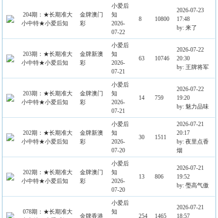
小爱后
2026-07-23
204期：★长期准大
金牌澳门
知
8
10800
17:48
小中特★小爱后知
彩
2026-
by: 来了
07-22
小爱后
2026-07-22
203期：★长期准大
金牌新澳
知
63
10746
20:30
小中特★小爱后知
彩
2026-
by: 王牌将军
07-21
小爱后
2026-07-22
203期：★长期准大
金牌澳门
知
14
759
19:20
小中特★小爱后知
彩
2026-
by: 魅力品味
07-21
小爱后
2026-07-21
202期：★长期准大
金牌新澳
知
20:17
30
1511
小中特★小爱后知
彩
2026-
by: 夜里点香
07-20
烟
小爱后
2026-07-21
202期：★长期准大
金牌澳门
知
13
806
19:52
小中特★小爱后知
彩
2026-
by: 璺高气傲
07-20
小爱后
2026-07-21
078期：★长期准大
知
金牌香港
254
1465
18:57