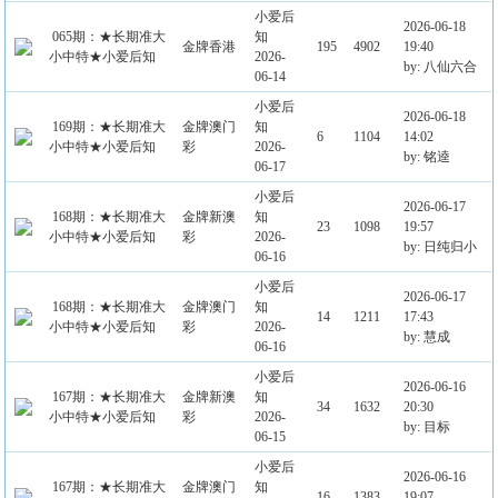
小爱后
2026-06-18
065期：★长期准大
知
金牌香港
195
4902
19:40
小中特★小爱后知
2026-
by: 八仙六合
06-14
小爱后
2026-06-18
169期：★长期准大
金牌澳门
知
6
1104
14:02
小中特★小爱后知
彩
2026-
by: 铭逵
06-17
小爱后
2026-06-17
168期：★长期准大
金牌新澳
知
23
1098
19:57
小中特★小爱后知
彩
2026-
by: 日纯归小
06-16
小爱后
2026-06-17
168期：★长期准大
金牌澳门
知
14
1211
17:43
小中特★小爱后知
彩
2026-
by: 慧成
06-16
小爱后
2026-06-16
167期：★长期准大
金牌新澳
知
34
1632
20:30
小中特★小爱后知
彩
2026-
by: 目标
06-15
小爱后
2026-06-16
167期：★长期准大
金牌澳门
知
16
1383
19:07