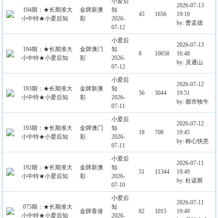
小爱后
2026-07-13
194期：★长期准大
金牌新澳
知
45
1656
19:10
小中特★小爱后知
彩
2026-
by: 曹孟德
07-12
小爱后
2026-07-13
194期：★长期准大
金牌澳门
知
8
10658
16:48
小中特★小爱后知
彩
2026-
by: 灵通山
07-12
小爱后
2026-07-12
193期：★长期准大
金牌新澳
知
56
3044
19:51
小中特★小爱后知
彩
2026-
by: 都市牧牛
07-11
小爱后
2026-07-12
193期：★长期准大
金牌澳门
知
18
708
19:45
小中特★小爱后知
彩
2026-
by: 称心快意
07-11
小爱后
2026-07-11
192期：★长期准大
金牌新澳
知
51
11344
19:49
小中特★小爱后知
彩
2026-
by: 杜诺斯
07-10
小爱后
2026-07-11
075期：★长期准大
知
金牌香港
82
1015
19:49
小中特★小爱后知
2026-