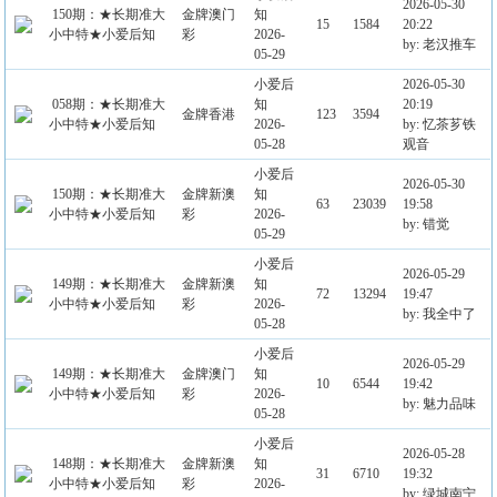
2026-05-30
150期：★长期准大
金牌澳门
知
15
1584
20:22
小中特★小爱后知
彩
2026-
by: 老汉推车
05-29
小爱后
2026-05-30
058期：★长期准大
知
20:19
金牌香港
123
3594
小中特★小爱后知
2026-
by: 忆茶芗铁
05-28
观音
小爱后
2026-05-30
150期：★长期准大
金牌新澳
知
63
23039
19:58
小中特★小爱后知
彩
2026-
by: 错觉
05-29
小爱后
2026-05-29
149期：★长期准大
金牌新澳
知
72
13294
19:47
小中特★小爱后知
彩
2026-
by: 我全中了
05-28
小爱后
2026-05-29
149期：★长期准大
金牌澳门
知
10
6544
19:42
小中特★小爱后知
彩
2026-
by: 魅力品味
05-28
小爱后
2026-05-28
148期：★长期准大
金牌新澳
知
31
6710
19:32
小中特★小爱后知
彩
2026-
by: 绿城南宁