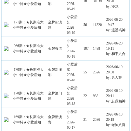
18
31039
20:20
小中特★小爱后知
彩
2026-
by: 沙龙
06-19
小爱后
2026-06-20
171期：★长期准大
金牌新澳
知
56
11320
19:47
小中特★小爱后知
彩
2026-
by: 逍遥码神
06-19
小爱后
2026-06-20
066期：★长期准大
知
金牌香港
107
1488
19:11
小中特★小爱后知
2026-
by: 和平六合
06-18
小爱后
2026-06-19
170期：★长期准大
金牌新澳
知
55
2626
20:30
小中特★小爱后知
彩
2026-
by: 男人难
06-18
小爱后
2026-06-19
170期：★长期准大
金牌澳门
知
22
988
20:11
小中特★小爱后知
彩
2026-
by: 忘我精神
06-18
小爱后
2026-06-18
169期：★长期准大
金牌新澳
知
31
2586
20:18
小中特★小爱后知
彩
2026-
by: 老陈八肖
06-17