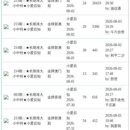
215期：★长期准大
金牌澳门
知
24
20433
20:30
小中特★小爱后知
彩
2026-
by: 迪信通
08-02
小爱后
2026-08-03
215期：★长期准大
金牌新澳
知
29
5396
18:29
小中特★小爱后知
彩
2026-
by: 斗六合曾
08-02
小爱后
2026-08-02
214期：★长期准大
金牌新澳
知
38
445
20:27
小中特★小爱后知
彩
2026-
by: 和平二少
08-01
小爱后
2026-08-02
214期：★长期准大
金牌澳门
知
13
343
17:49
小中特★小爱后知
彩
2026-
by: 胜世
08-01
小爱后
2026-08-01
083期：★长期准大
知
20:17
金牌香港
79
616
小中特★小爱后知
2026-
by: 面不改色
07-30
干庄家
小爱后
2026-08-01
213期：★长期准大
金牌新澳
知
54
412
19:46
小中特★小爱后知
彩
2026-
by: 我爱我
07-31