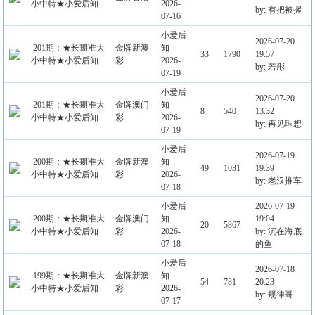
小中特★小爱后知
2026-
by: 有把被握
07-16
小爱后
2026-07-20
201期：★长期准大
金牌新澳
知
33
1790
19:57
小中特★小爱后知
彩
2026-
by: 若彤
07-19
小爱后
2026-07-20
201期：★长期准大
金牌澳门
知
8
540
13:32
小中特★小爱后知
彩
2026-
by: 再见理想
07-19
小爱后
2026-07-19
200期：★长期准大
金牌新澳
知
49
1031
19:39
小中特★小爱后知
彩
2026-
by: 老汉推车
07-18
小爱后
2026-07-19
200期：★长期准大
金牌澳门
知
19:04
20
5867
小中特★小爱后知
彩
2026-
by: 沉在海底
07-18
的鱼
小爱后
2026-07-18
199期：★长期准大
金牌新澳
知
54
781
20:23
小中特★小爱后知
彩
2026-
by: 规律哥
07-17