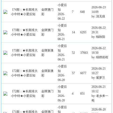
小爱后
2026-06-23
174期：★长期准大
金牌澳门
知
7
640
14:09
小中特★小爱后知
彩
2026-
by: 清无痕
06-22
小爱后
2026-06-22
173期：★长期准大
金牌澳门
知
14
6293
20:31
小中特★小爱后知
彩
2026-
by: 钱秋阳
06-21
小爱后
2026-06-22
173期：★长期准大
金牌新澳
知
52
37663
18:50
小中特★小爱后知
彩
2026-
by: 锦绣前程
06-21
小爱后
2026-06-21
172期：★长期准大
金牌新澳
知
57
6077
18:27
小中特★小爱后知
彩
2026-
by: 紫萝兰
06-20
小爱后
2026-06-21
172期：★长期准大
金牌澳门
知
18:12
4
851
小中特★小爱后知
彩
2026-
by: 老乡来一
06-20
枪
小爱后
2026-06-20
171期：★长期准大
金牌澳门
知