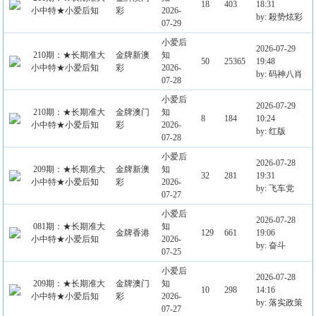
18
403
18:31
小中特★小爱后知
彩
2026-
by: 殺势炫彩
07-29
小爱后
2026-07-29
210期：★长期准大
金牌新澳
知
50
25365
19:48
小中特★小爱后知
彩
2026-
by: 码神八肖
07-28
小爱后
2026-07-29
210期：★长期准大
金牌澳门
知
8
184
10:24
小中特★小爱后知
彩
2026-
by: 红版
07-28
小爱后
2026-07-28
209期：★长期准大
金牌新澳
知
32
281
19:31
小中特★小爱后知
彩
2026-
by: 飞车党
07-27
小爱后
2026-07-28
081期：★长期准大
知
金牌香港
129
661
19:06
小中特★小爱后知
2026-
by: 奋斗
07-25
小爱后
2026-07-28
209期：★长期准大
金牌澳门
知
10
298
14:16
小中特★小爱后知
彩
2026-
by: 落实政策
07-27