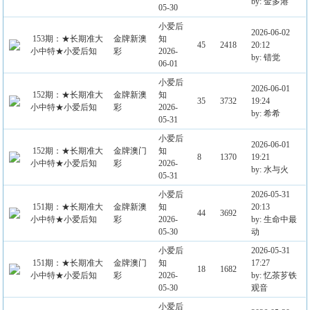
by: 金多港
05-30
小爱后
2026-06-02
153期：★长期准大
金牌新澳
知
45
2418
20:12
小中特★小爱后知
彩
2026-
by: 错觉
06-01
小爱后
2026-06-01
152期：★长期准大
金牌新澳
知
35
3732
19:24
小中特★小爱后知
彩
2026-
by: 希希
05-31
小爱后
2026-06-01
152期：★长期准大
金牌澳门
知
8
1370
19:21
小中特★小爱后知
彩
2026-
by: 水与火
05-31
小爱后
2026-05-31
151期：★长期准大
金牌新澳
知
20:13
44
3692
小中特★小爱后知
彩
2026-
by: 生命中最
05-30
动
小爱后
2026-05-31
151期：★长期准大
金牌澳门
知
17:27
18
1682
小中特★小爱后知
彩
2026-
by: 忆茶芗铁
05-30
观音
小爱后