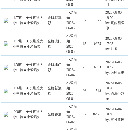
06-04
门
小爱后
2026-06-06
157期：★长期准大
金牌新澳
知
19:50
32
11625
小中特★小爱后知
彩
2026-
by: 真的很爱
06-05
你
小爱后
2026-06-06
157期：★长期准大
金牌澳门
知
15
10875
17:05
小中特★小爱后知
彩
2026-
by: 虾圣
06-05
小爱后
2026-06-05
156期：★长期准大
金牌澳门
知
9
16353
19:47
小中特★小爱后知
彩
2026-
by: 适时出击
06-04
小爱后
2026-06-05
156期：★长期准大
金牌新澳
知
19:20
36
11548
小中特★小爱后知
彩
2026-
by: 码海征彩
06-04
洋
小爱后
2026-06-04
060期：★长期准大
知
金牌香港
87
3647
19:46
小中特★小爱后知
2026-
by: 富可敌国
06-02