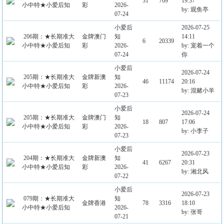
31
769
19:37
小中特★小爱后知
彩
2026-
by: 观鱼亭
07-24
小爱后
2026-07-25
206期：★长期准大
金牌澳门
知
14:11
6
20339
小中特★小爱后知
彩
2026-
by: 宠着一个
07-24
你
小爱后
2026-07-24
205期：★长期准大
金牌新澳
知
46
11174
20:16
小中特★小爱后知
彩
2026-
by: 混赌小羊
07-23
小爱后
2026-07-24
205期：★长期准大
金牌澳门
知
18
807
17:06
小中特★小爱后知
彩
2026-
by: 小李子
07-23
小爱后
2026-07-23
204期：★长期准大
金牌新澳
知
41
6267
20:31
小中特★小爱后知
彩
2026-
by: 湘北风
07-22
小爱后
2026-07-23
079期：★长期准大
知
金牌香港
78
3316
18:10
小中特★小爱后知
2026-
by: 张哥
07-21