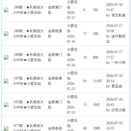
小爱后
2026-07-18
199期：★长期准大
金牌澳门
知
8
782
15:47
小中特★小爱后知
彩
2026-
by: 变态私服
07-17
小爱后
2026-07-17
198期：★长期准大
金牌新澳
知
20:30
57
580
小中特★小爱后知
彩
2026-
by: 波仔数码
07-16
店
小爱后
2026-07-17
198期：★长期准大
金牌澳门
知
16
808
17:57
小中特★小爱后知
彩
2026-
by: 一叶小周
07-16
小爱后
2026-07-16
197期：★长期准大
金牌新澳
知
61
11185
20:14
小中特★小爱后知
彩
2026-
by: 曹孟德
07-15
小爱后
2026-07-16
197期：★长期准大
金牌澳门
知
13
1042
18:45
小中特★小爱后知
彩
2026-
by: 沙漠之狐
07-15
小爱后
2026-07-16
077期：★长期准大
知
金牌香港
60
2089
16:55