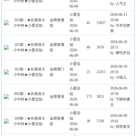
小中特★小爱后知
2026-
by: 人气王
06-09
小爱后
2026-06-11
162期：★长期准大
金牌新澳
知
19:40
42
12027
小中特★小爱后知
彩
2026-
by: 今宵别梦
06-10
寒
小爱后
2026-06-10
161期：★长期准大
金牌新澳
知
49
7870
20:51
小中特★小爱后知
彩
2026-
by: 摩托罗拉
06-09
小爱后
2026-06-10
161期：★长期准大
金牌澳门
知
25
22451
20:10
小中特★小爱后知
彩
2026-
by: 小细儿
06-09
小爱后
2026-06-09
062期：★长期准大
知
19:58
金牌香港
175
3833
小中特★小爱后知
2026-
by: 宁静的夏
06-06
天
小爱后
2026-06-09
160期：★长期准大
金牌新澳
知
38
7558
19:42
小中特★小爱后知
彩
2026-
by: 得而复失
06-08