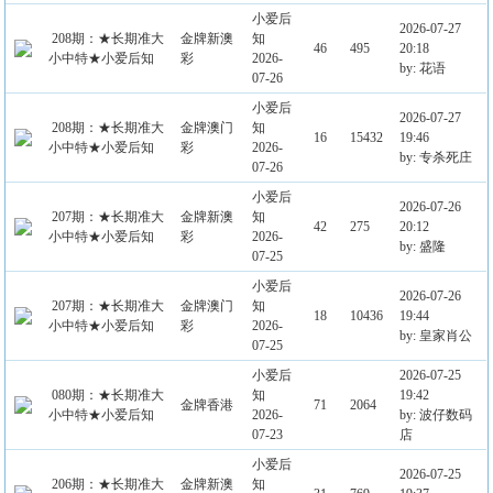
小爱后
2026-07-27
208期：★长期准大
金牌新澳
知
46
495
20:18
小中特★小爱后知
彩
2026-
by: 花语
07-26
小爱后
2026-07-27
208期：★长期准大
金牌澳门
知
16
15432
19:46
小中特★小爱后知
彩
2026-
by: 专杀死庄
07-26
小爱后
2026-07-26
207期：★长期准大
金牌新澳
知
42
275
20:12
小中特★小爱后知
彩
2026-
by: 盛隆
07-25
小爱后
2026-07-26
207期：★长期准大
金牌澳门
知
18
10436
19:44
小中特★小爱后知
彩
2026-
by: 皇家肖公
07-25
小爱后
2026-07-25
080期：★长期准大
知
19:42
金牌香港
71
2064
小中特★小爱后知
2026-
by: 波仔数码
07-23
店
小爱后
2026-07-25
206期：★长期准大
金牌新澳
知