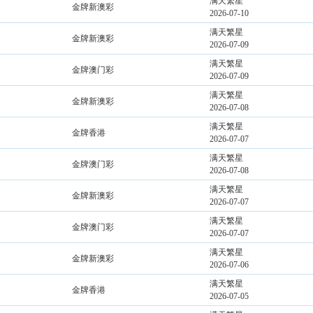
满天繁星
金牌新澳彩
2026-07-10
满天繁星
金牌新澳彩
2026-07-09
满天繁星
金牌澳门彩
2026-07-09
满天繁星
金牌新澳彩
2026-07-08
满天繁星
金牌香港
2026-07-07
满天繁星
金牌澳门彩
2026-07-08
满天繁星
金牌新澳彩
2026-07-07
满天繁星
金牌澳门彩
2026-07-07
满天繁星
金牌新澳彩
2026-07-06
满天繁星
金牌香港
2026-07-05