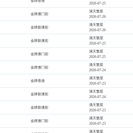
金牌香港
2026-07-25
满天繁星
金牌澳门彩
2026-07-26
满天繁星
金牌新澳彩
2026-07-26
满天繁星
金牌新澳彩
2026-07-25
满天繁星
金牌澳门彩
2026-07-25
满天繁星
金牌澳门彩
2026-07-24
满天繁星
金牌香港
2026-07-23
满天繁星
金牌新澳彩
2026-07-24
满天繁星
金牌新澳彩
2026-07-23
满天繁星
金牌澳门彩
2026-07-23
满天繁星