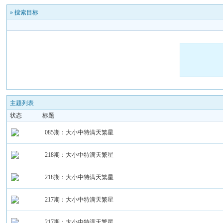
»
搜索目标
主题列表
状态
标题
085期：大小中特满天繁星
218期：大小中特满天繁星
218期：大小中特满天繁星
217期：大小中特满天繁星
217期：大小中特满天繁星