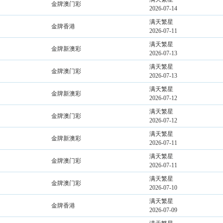
金牌澳门彩
2026-07-14
满天繁星
金牌香港
2026-07-11
满天繁星
金牌新澳彩
2026-07-13
满天繁星
金牌澳门彩
2026-07-13
满天繁星
金牌新澳彩
2026-07-12
满天繁星
金牌澳门彩
2026-07-12
满天繁星
金牌新澳彩
2026-07-11
满天繁星
金牌澳门彩
2026-07-11
满天繁星
金牌澳门彩
2026-07-10
满天繁星
金牌香港
2026-07-09