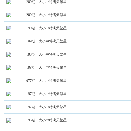
200期：大小中特满天繁星
200期：大小中特满天繁星
199期：大小中特满天繁星
199期：大小中特满天繁星
198期：大小中特满天繁星
198期：大小中特满天繁星
077期：大小中特满天繁星
197期：大小中特满天繁星
197期：大小中特满天繁星
196期：大小中特满天繁星