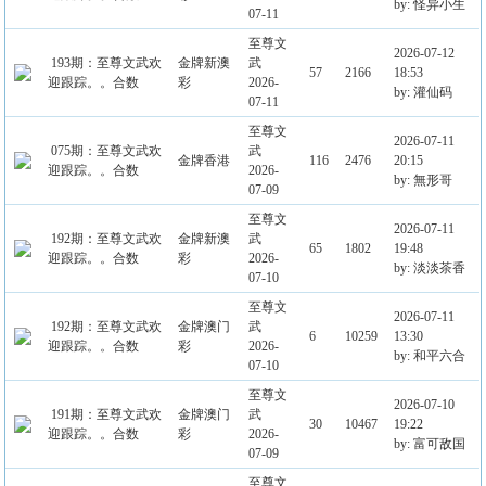
by: 怪异小生
07-11
至尊文
2026-07-12
193期：至尊文武欢
金牌新澳
武
57
2166
18:53
迎跟踪。。合数
彩
2026-
by: 灌仙码
07-11
至尊文
2026-07-11
075期：至尊文武欢
武
金牌香港
116
2476
20:15
迎跟踪。。合数
2026-
by: 無形哥
07-09
至尊文
2026-07-11
192期：至尊文武欢
金牌新澳
武
65
1802
19:48
迎跟踪。。合数
彩
2026-
by: 淡淡茶香
07-10
至尊文
2026-07-11
192期：至尊文武欢
金牌澳门
武
6
10259
13:30
迎跟踪。。合数
彩
2026-
by: 和平六合
07-10
至尊文
2026-07-10
191期：至尊文武欢
金牌澳门
武
30
10467
19:22
迎跟踪。。合数
彩
2026-
by: 富可敌国
07-09
至尊文