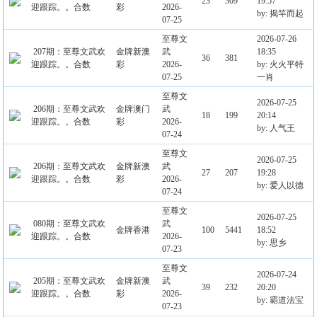
23
309
19:57
迎跟踪。。合数
彩
2026-
by: 揭竿而起
07-25
至尊文
2026-07-26
207期：至尊文武欢
金牌新澳
武
18:35
36
381
迎跟踪。。合数
彩
2026-
by: 火火平特
07-25
一肖
至尊文
2026-07-25
206期：至尊文武欢
金牌澳门
武
18
199
20:14
迎跟踪。。合数
彩
2026-
by: 人气王
07-24
至尊文
2026-07-25
206期：至尊文武欢
金牌新澳
武
27
207
19:28
迎跟踪。。合数
彩
2026-
by: 爱人以德
07-24
至尊文
2026-07-25
080期：至尊文武欢
武
金牌香港
100
5441
18:52
迎跟踪。。合数
2026-
by: 思乡
07-23
至尊文
2026-07-24
205期：至尊文武欢
金牌新澳
武
39
232
20:20
迎跟踪。。合数
彩
2026-
by: 霸道法宝
07-23