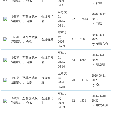
迎跟踪。。合数
彩
2026-
by: 好样
06-11
至尊文
2026-06-12
163期：至尊文武欢
金牌澳门
武
22
16515
20:12
迎跟踪。。合数
彩
2026-
by: 花语
06-11
至尊文
2026-06-11
063期：至尊文武欢
武
金牌香港
114
2865
20:27
迎跟踪。。合数
2026-
by: 魅影六合
06-09
至尊文
2026-06-11
162期：至尊文武欢
金牌新澳
武
43
6584
20:26
迎跟踪。。合数
彩
2026-
by: 钱滚钱
06-10
至尊文
2026-06-11
162期：至尊文武欢
金牌澳门
武
20
11796
20:25
迎跟踪。。合数
彩
2026-
by: 奋斗
06-10
至尊文
2026-06-10
161期：至尊文武欢
金牌澳门
武
12
1331
20:32
迎跟踪。。合数
彩
2026-
by: 雕龙画凤
06-09