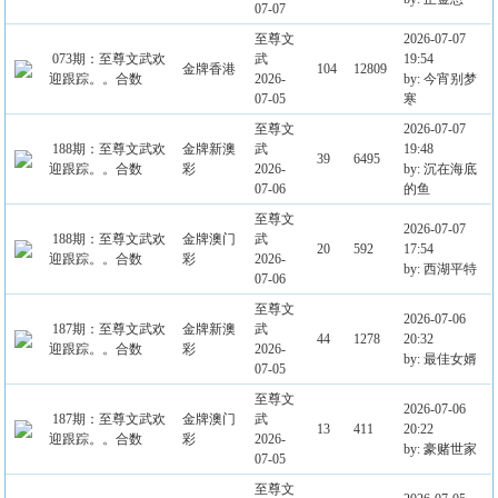
07-07
至尊文
2026-07-07
073期：至尊文武欢
武
19:54
金牌香港
104
12809
迎跟踪。。合数
2026-
by: 今宵别梦
07-05
寒
至尊文
2026-07-07
188期：至尊文武欢
金牌新澳
武
19:48
39
6495
迎跟踪。。合数
彩
2026-
by: 沉在海底
07-06
的鱼
至尊文
2026-07-07
188期：至尊文武欢
金牌澳门
武
20
592
17:54
迎跟踪。。合数
彩
2026-
by: 西湖平特
07-06
至尊文
2026-07-06
187期：至尊文武欢
金牌新澳
武
44
1278
20:32
迎跟踪。。合数
彩
2026-
by: 最佳女婿
07-05
至尊文
2026-07-06
187期：至尊文武欢
金牌澳门
武
13
411
20:22
迎跟踪。。合数
彩
2026-
by: 豪赌世家
07-05
至尊文