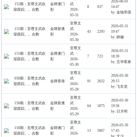
2026-06-01
152期：至尊文武欢
金牌澳门
武
8
637
14:47
迎跟踪。。合数
彩
2026-
by: 金钱帝国
05-31
至尊文
2026-05-31
151期：至尊文武欢
金牌新澳
武
43
2293
19:47
迎跟踪。。合数
彩
2026-
by: 静穆
05-30
至尊文
2026-05-31
151期：至尊文武欢
金牌澳门
武
7
723
18:39
迎跟踪。。合数
彩
2026-
by: 五华客家
05-30
至尊文
2026-05-30
058期：至尊文武欢
武
金牌香港
91
2632
20:15
迎跟踪。。合数
2026-
by: 飞车党
05-28
至尊文
2026-05-30
150期：至尊文武欢
金牌新澳
武
64
1875
19:58
迎跟踪。。合数
彩
2026-
by: 日月明
05-29
至尊文
2026-05-30
150期：至尊文武欢
金牌澳门
武
13
5967
17:45
迎跟踪。。合数
彩
2026-
by: 文少