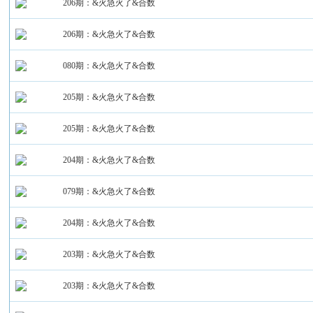
206期：&火急火了&合数
206期：&火急火了&合数
080期：&火急火了&合数
205期：&火急火了&合数
205期：&火急火了&合数
204期：&火急火了&合数
079期：&火急火了&合数
204期：&火急火了&合数
203期：&火急火了&合数
203期：&火急火了&合数