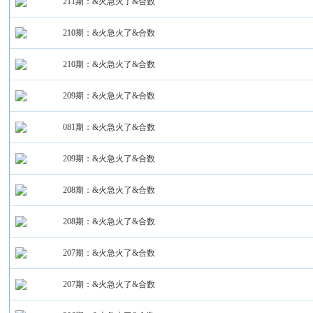
211期：&火急火了&合数
210期：&火急火了&合数
210期：&火急火了&合数
209期：&火急火了&合数
081期：&火急火了&合数
209期：&火急火了&合数
208期：&火急火了&合数
208期：&火急火了&合数
207期：&火急火了&合数
207期：&火急火了&合数