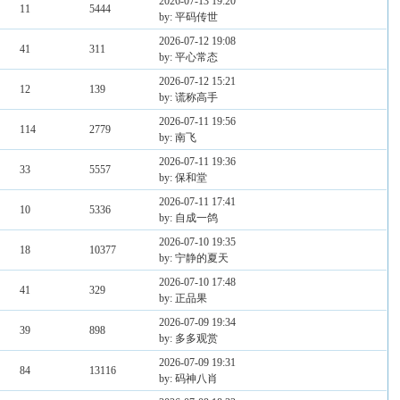
2026-07-13 19:20
11
5444
by: 平码传世
2026-07-12 19:08
41
311
by: 平心常态
2026-07-12 15:21
12
139
by: 谎称高手
2026-07-11 19:56
114
2779
by: 南飞
2026-07-11 19:36
33
5557
by: 保和堂
2026-07-11 17:41
10
5336
by: 自成一鸽
2026-07-10 19:35
18
10377
by: 宁静的夏天
2026-07-10 17:48
41
329
by: 正品果
2026-07-09 19:34
39
898
by: 多多观赏
2026-07-09 19:31
84
13116
by: 码神八肖