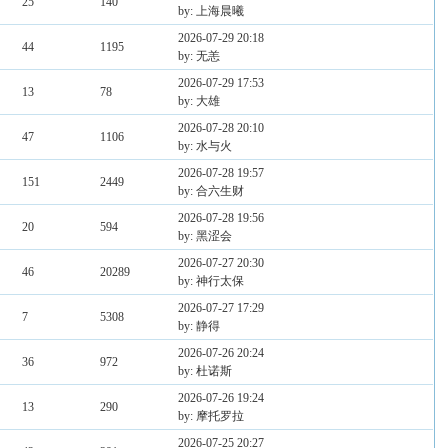
25
140
by: 上海晨曦
2026-07-29 20:18
44
1195
by: 无恙
2026-07-29 17:53
13
78
by: 大雄
2026-07-28 20:10
47
1106
by: 水与火
2026-07-28 19:57
151
2449
by: 合六生财
2026-07-28 19:56
20
594
by: 黑涩会
2026-07-27 20:30
46
20289
by: 神行太保
2026-07-27 17:29
7
5308
by: 静得
2026-07-26 20:24
36
972
by: 杜诺斯
2026-07-26 19:24
13
290
by: 摩托罗拉
2026-07-25 20:27