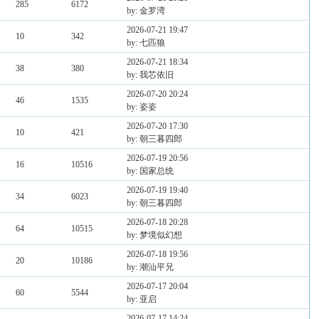
285
6172
by: 金罗湾
2026-07-21 19:47
10
342
by: 七匹狼
2026-07-21 18:34
38
380
by: 我芯依旧
2026-07-20 20:24
46
1535
by: 姿姿
2026-07-20 17:30
10
421
by: 朝三暮四郎
2026-07-19 20:56
16
10516
by: 国家总统
2026-07-19 19:40
34
6023
by: 朝三暮四郎
2026-07-18 20:28
64
10515
by: 梦境似幻想
2026-07-18 19:56
20
10186
by: 潮汕平兄
2026-07-17 20:04
60
5544
by: 亚启
2026-07-17 14:24