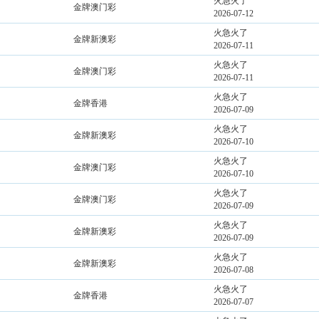
火急火了
金牌澳门彩
2026-07-12
火急火了
金牌新澳彩
2026-07-11
火急火了
金牌澳门彩
2026-07-11
火急火了
金牌香港
2026-07-09
火急火了
金牌新澳彩
2026-07-10
火急火了
金牌澳门彩
2026-07-10
火急火了
金牌澳门彩
2026-07-09
火急火了
金牌新澳彩
2026-07-09
火急火了
金牌新澳彩
2026-07-08
火急火了
金牌香港
2026-07-07