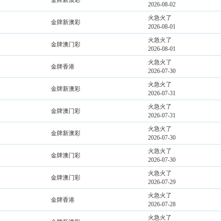
金牌新澳彩
2026-08-02
火急火了
金牌新澳彩
2026-08-01
火急火了
金牌澳门彩
2026-08-01
火急火了
金牌香港
2026-07-30
火急火了
金牌新澳彩
2026-07-31
火急火了
金牌澳门彩
2026-07-31
火急火了
金牌新澳彩
2026-07-30
火急火了
金牌澳门彩
2026-07-30
火急火了
金牌澳门彩
2026-07-29
火急火了
金牌香港
2026-07-28
火急火了