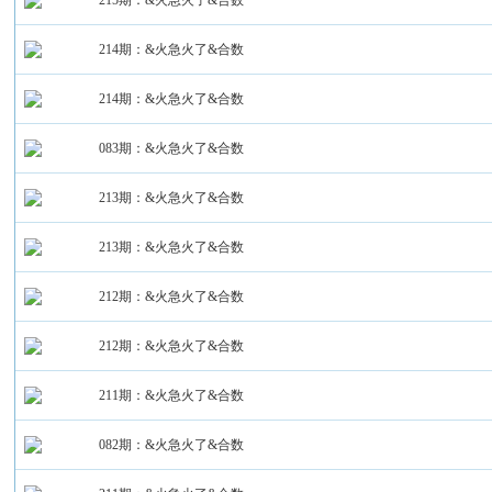
215期：&火急火了&合数
214期：&火急火了&合数
214期：&火急火了&合数
083期：&火急火了&合数
213期：&火急火了&合数
213期：&火急火了&合数
212期：&火急火了&合数
212期：&火急火了&合数
211期：&火急火了&合数
082期：&火急火了&合数