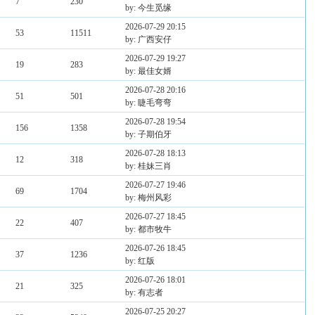
7
230
by: 今生觅缘
2026-07-29 20:15
53
11511
by: 广西安仔
2026-07-29 19:27
19
283
by: 最佳女婿
2026-07-28 20:16
51
501
by: 睫毛弯弯
2026-07-28 19:54
156
1358
by: 子期伯牙
2026-07-28 18:13
12
318
by: 桂妹三肖
2026-07-27 19:46
69
1704
by: 梅州风彩
2026-07-27 18:45
22
407
by: 都市牧牛
2026-07-26 18:45
37
1236
by: 红版
2026-07-26 18:01
21
325
by: 有志者
2026-07-25 20:27