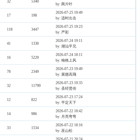
32
5340
by: 两片叶
2026-07-25 19:49
17
198
by: 适时出击
2026-07-25 19:23
118
3447
by: 严彩
2026-07-24 19:11
41
1330
by: 潮汕平兄
2026-07-24 18:11
16
5229
by: 翰格上风
2026-07-23 19:49
78
2349
by: 展翅高飛
2026-07-23 19:35
32
11799
by: 圣经贤传
2026-07-23 17:24
12
822
by: 平定天下
2026-07-22 18:42
14
986
by: 月亮弯弯
2026-07-22 18:16
33
1534
by: 巫山松
2026-07-21 20:24