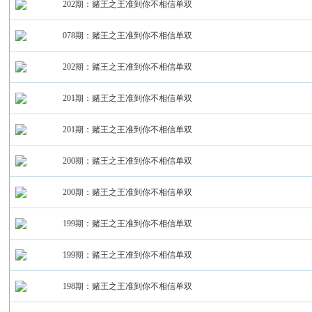
202期：赌王之王准到你不相信单双
078期：赌王之王准到你不相信单双
202期：赌王之王准到你不相信单双
201期：赌王之王准到你不相信单双
201期：赌王之王准到你不相信单双
200期：赌王之王准到你不相信单双
200期：赌王之王准到你不相信单双
199期：赌王之王准到你不相信单双
199期：赌王之王准到你不相信单双
198期：赌王之王准到你不相信单双