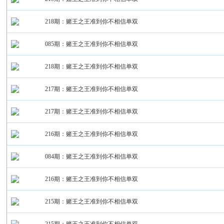
218期：赌王之王准到你不相信单双
085期：赌王之王准到你不相信单双
218期：赌王之王准到你不相信单双
217期：赌王之王准到你不相信单双
217期：赌王之王准到你不相信单双
216期：赌王之王准到你不相信单双
084期：赌王之王准到你不相信单双
216期：赌王之王准到你不相信单双
215期：赌王之王准到你不相信单双