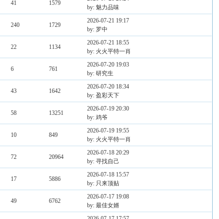
41
1579
by: 魅力品味
2026-07-21 19:17
240
1729
by: 罗中
2026-07-21 18:55
22
1134
by: 火火平特一肖
2026-07-20 19:03
6
761
by: 研究生
2026-07-20 18:34
43
1642
by: 盈彩天下
2026-07-19 20:30
58
13251
by: 鸡爷
2026-07-19 19:55
10
849
by: 火火平特一肖
2026-07-18 20:29
72
20964
by: 寻找自己
2026-07-18 15:57
17
5886
by: 只来顶贴
2026-07-17 19:08
49
6762
by: 最佳女婿
2026-07-17 17:57