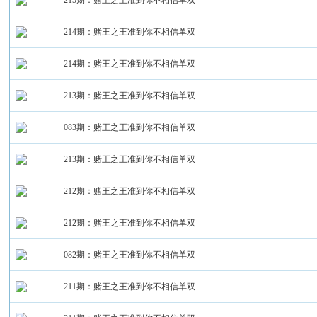
215期：赌王之王准到你不相信单双
214期：赌王之王准到你不相信单双
214期：赌王之王准到你不相信单双
213期：赌王之王准到你不相信单双
083期：赌王之王准到你不相信单双
213期：赌王之王准到你不相信单双
212期：赌王之王准到你不相信单双
212期：赌王之王准到你不相信单双
082期：赌王之王准到你不相信单双
211期：赌王之王准到你不相信单双