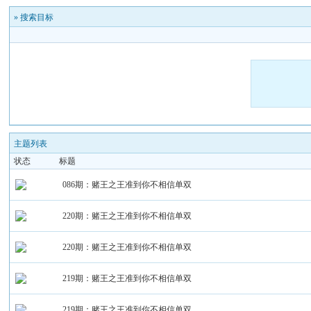
»
搜索目标
主题列表
状态
标题
086期：赌王之王准到你不相信单双
220期：赌王之王准到你不相信单双
220期：赌王之王准到你不相信单双
219期：赌王之王准到你不相信单双
219期：赌王之王准到你不相信单双