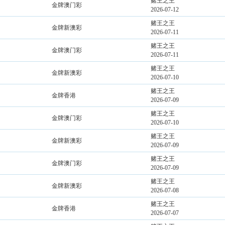
赌王之王
金牌澳门彩
2026-07-12
赌王之王
金牌新澳彩
2026-07-11
赌王之王
金牌澳门彩
2026-07-11
赌王之王
金牌新澳彩
2026-07-10
赌王之王
金牌香港
2026-07-09
赌王之王
金牌澳门彩
2026-07-10
赌王之王
金牌新澳彩
2026-07-09
赌王之王
金牌澳门彩
2026-07-09
赌王之王
金牌新澳彩
2026-07-08
赌王之王
金牌香港
2026-07-07