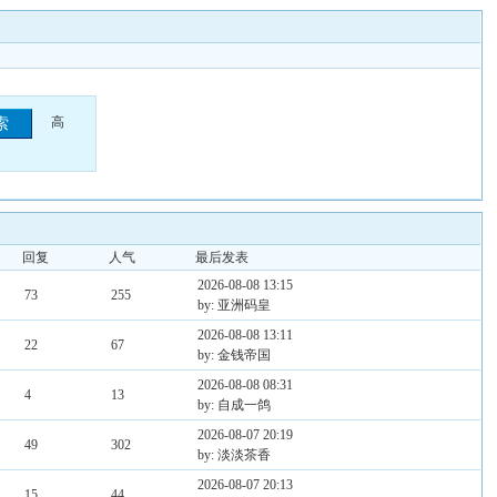
高
回复
人气
最后发表
2026-08-08 13:15
73
255
by: 亚洲码皇
2026-08-08 13:11
22
67
by: 金钱帝国
2026-08-08 08:31
4
13
by: 自成一鸽
2026-08-07 20:19
49
302
by: 淡淡茶香
2026-08-07 20:13
15
44