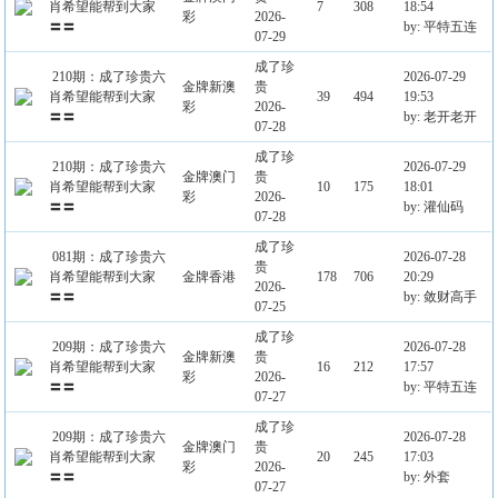
肖希望能帮到大家
7
308
18:54
彩
2026-
〓〓
by: 平特五连
07-29
成了珍
210期：成了珍贵六
2026-07-29
金牌新澳
贵
肖希望能帮到大家
39
494
19:53
彩
2026-
〓〓
by: 老开老开
07-28
成了珍
210期：成了珍贵六
2026-07-29
金牌澳门
贵
肖希望能帮到大家
10
175
18:01
彩
2026-
〓〓
by: 灌仙码
07-28
成了珍
081期：成了珍贵六
2026-07-28
贵
肖希望能帮到大家
金牌香港
178
706
20:29
2026-
〓〓
by: 敛财高手
07-25
成了珍
209期：成了珍贵六
2026-07-28
金牌新澳
贵
肖希望能帮到大家
16
212
17:57
彩
2026-
〓〓
by: 平特五连
07-27
成了珍
209期：成了珍贵六
2026-07-28
金牌澳门
贵
肖希望能帮到大家
20
245
17:03
彩
2026-
〓〓
by: 外套
07-27