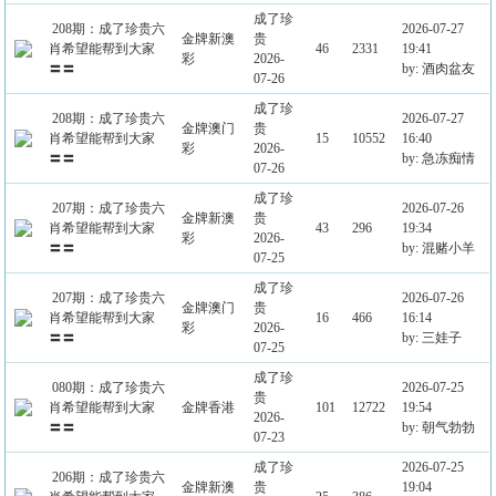
成了珍
208期：成了珍贵六
2026-07-27
金牌新澳
贵
肖希望能帮到大家
46
2331
19:41
彩
2026-
〓〓
by: 酒肉盆友
07-26
成了珍
208期：成了珍贵六
2026-07-27
金牌澳门
贵
肖希望能帮到大家
15
10552
16:40
彩
2026-
〓〓
by: 急冻痴情
07-26
成了珍
207期：成了珍贵六
2026-07-26
金牌新澳
贵
肖希望能帮到大家
43
296
19:34
彩
2026-
〓〓
by: 混赌小羊
07-25
成了珍
207期：成了珍贵六
2026-07-26
金牌澳门
贵
肖希望能帮到大家
16
466
16:14
彩
2026-
〓〓
by: 三娃子
07-25
成了珍
080期：成了珍贵六
2026-07-25
贵
肖希望能帮到大家
金牌香港
101
12722
19:54
2026-
〓〓
by: 朝气勃勃
07-23
成了珍
2026-07-25
206期：成了珍贵六
金牌新澳
贵
19:04