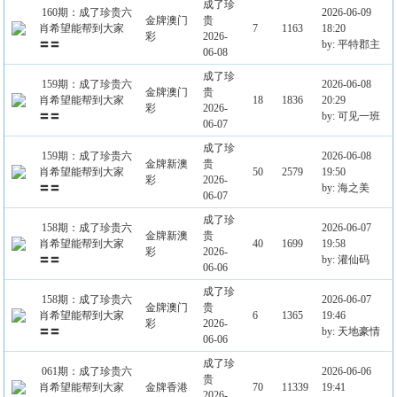
成了珍
160期：成了珍贵六
2026-06-09
金牌澳门
贵
肖希望能帮到大家
7
1163
18:20
彩
2026-
〓〓
by: 平特郡主
06-08
成了珍
159期：成了珍贵六
2026-06-08
金牌澳门
贵
肖希望能帮到大家
18
1836
20:29
彩
2026-
〓〓
by: 可见一班
06-07
成了珍
159期：成了珍贵六
2026-06-08
金牌新澳
贵
肖希望能帮到大家
50
2579
19:50
彩
2026-
〓〓
by: 海之美
06-07
成了珍
158期：成了珍贵六
2026-06-07
金牌新澳
贵
肖希望能帮到大家
40
1699
19:58
彩
2026-
〓〓
by: 灌仙码
06-06
成了珍
158期：成了珍贵六
2026-06-07
金牌澳门
贵
肖希望能帮到大家
6
1365
19:46
彩
2026-
〓〓
by: 天地豪情
06-06
成了珍
061期：成了珍贵六
2026-06-06
贵
肖希望能帮到大家
金牌香港
70
11339
19:41
2026-