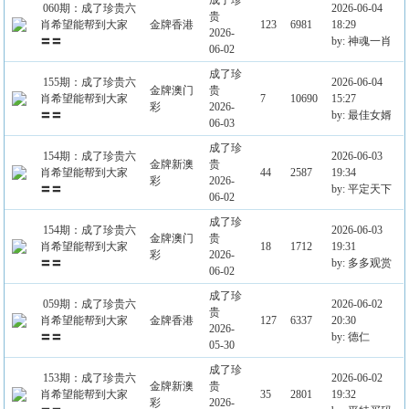
成了珍
060期：成了珍贵六
2026-06-04
贵
肖希望能帮到大家
金牌香港
123
6981
18:29
2026-
〓〓
by: 神魂一肖
06-02
成了珍
155期：成了珍贵六
2026-06-04
金牌澳门
贵
肖希望能帮到大家
7
10690
15:27
彩
2026-
〓〓
by: 最佳女婿
06-03
成了珍
154期：成了珍贵六
2026-06-03
金牌新澳
贵
肖希望能帮到大家
44
2587
19:34
彩
2026-
〓〓
by: 平定天下
06-02
成了珍
154期：成了珍贵六
2026-06-03
金牌澳门
贵
肖希望能帮到大家
18
1712
19:31
彩
2026-
〓〓
by: 多多观赏
06-02
成了珍
059期：成了珍贵六
2026-06-02
贵
肖希望能帮到大家
金牌香港
127
6337
20:30
2026-
〓〓
by: 德仁
05-30
成了珍
153期：成了珍贵六
2026-06-02
金牌新澳
贵
肖希望能帮到大家
35
2801
19:32
彩
2026-