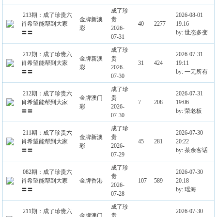
成了珍
213期：成了珍贵六
2026-08-01
金牌新澳
贵
肖希望能帮到大家
40
2277
19:16
彩
2026-
〓〓
by: 世态多变
07-31
成了珍
212期：成了珍贵六
2026-07-31
金牌新澳
贵
肖希望能帮到大家
31
424
19:11
彩
2026-
〓〓
by: 一无所有
07-30
成了珍
212期：成了珍贵六
2026-07-31
金牌澳门
贵
肖希望能帮到大家
7
208
19:06
彩
2026-
〓〓
by: 荣老板
07-30
成了珍
211期：成了珍贵六
2026-07-30
金牌新澳
贵
肖希望能帮到大家
45
281
20:22
彩
2026-
〓〓
by: 茶余客话
07-29
成了珍
082期：成了珍贵六
2026-07-30
贵
肖希望能帮到大家
金牌香港
107
589
20:18
2026-
〓〓
by: 瑶海
07-28
成了珍
211期：成了珍贵六
2026-07-30
金牌澳门
贵