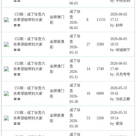
〓〓
by: 平特买码
06-01
成了珍
153期：成了珍贵六
2026-06-02
金牌澳门
贵
肖希望能帮到大家
8
11151
17:11
彩
2026-
〓〓
by: 好样
06-01
成了珍
152期：成了珍贵六
2026-06-01
金牌新澳
贵
肖希望能帮到大家
27
3589
18:35
彩
2026-
〓〓
by: 绿城南宁
05-31
成了珍
152期：成了珍贵六
2026-06-01
金牌澳门
贵
肖希望能帮到大家
14
1749
17:40
彩
2026-
〓〓
by: 月亮弯弯
05-31
成了珍
151期：成了珍贵六
2026-05-31
金牌澳门
贵
肖希望能帮到大家
16
6909
19:42
彩
2026-
〓〓
by: 当机立断
05-30
成了珍
151期：成了珍贵六
2026-05-31
金牌新澳
贵
肖希望能帮到大家
53
3260
19:14
彩
2026-
〓〓
by: 黄琛
05-30
成了珍