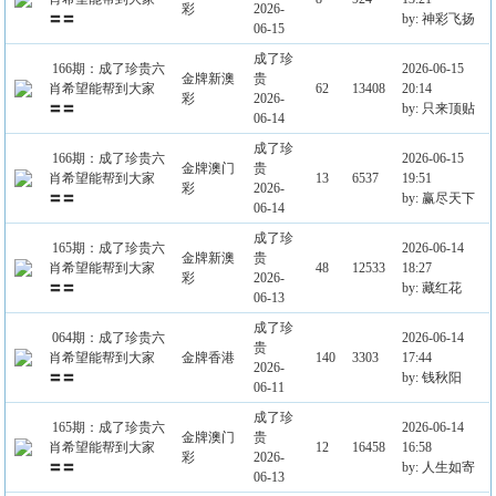
彩
2026-
〓〓
by: 神彩飞扬
06-15
成了珍
166期：成了珍贵六
2026-06-15
金牌新澳
贵
肖希望能帮到大家
62
13408
20:14
彩
2026-
〓〓
by: 只来顶贴
06-14
成了珍
166期：成了珍贵六
2026-06-15
金牌澳门
贵
肖希望能帮到大家
13
6537
19:51
彩
2026-
〓〓
by: 赢尽天下
06-14
成了珍
165期：成了珍贵六
2026-06-14
金牌新澳
贵
肖希望能帮到大家
48
12533
18:27
彩
2026-
〓〓
by: 藏红花
06-13
成了珍
064期：成了珍贵六
2026-06-14
贵
肖希望能帮到大家
金牌香港
140
3303
17:44
2026-
〓〓
by: 钱秋阳
06-11
成了珍
165期：成了珍贵六
2026-06-14
金牌澳门
贵
肖希望能帮到大家
12
16458
16:58
彩
2026-
〓〓
by: 人生如寄
06-13