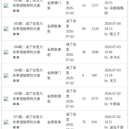
185期：成了珍贵六
金牌澳门
贵
20:15
肖希望能帮到大家
14
1257
彩
2026-
by: 花都落魄
〓〓
07-03
郎
成了珍
185期：成了珍贵六
2026-07-04
金牌新澳
贵
肖希望能帮到大家
69
1220
20:13
彩
2026-
〓〓
by: 龍之子
07-03
成了珍
184期：成了珍贵六
2026-07-03
金牌新澳
贵
肖希望能帮到大家
58
1840
19:46
彩
2026-
〓〓
by: 水与火
07-02
成了珍
184期：成了珍贵六
2026-07-03
金牌澳门
贵
肖希望能帮到大家
4
568
15:19
彩
2026-
〓〓
by: 吴王
07-02
成了珍
183期：成了珍贵六
2026-07-02
金牌新澳
贵
肖希望能帮到大家
55
6737
19:52
彩
2026-
〓〓
by: 午夜疯
07-01
成了珍
071期：成了珍贵六
2026-07-02
贵
肖希望能帮到大家
金牌香港
70
918
19:21
2026-
〓〓
by: 波仙子碧