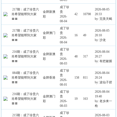
08-05
成了珍
217期：成了珍贵六
2026-08-05
金牌新澳
贵
肖希望能帮到大家
42
10798
20:33
彩
2026-
〓〓
by: 完美天蝎
08-04
成了珍
217期：成了珍贵六
2026-08-05
金牌澳门
贵
肖希望能帮到大家
16
49
20:10
彩
2026-
〓〓
by: 沙龙
08-04
成了珍
216期：成了珍贵六
2026-08-04
金牌新澳
贵
肖希望能帮到大家
48
317
20:27
彩
2026-
〓〓
by: 有把被握
08-03
成了珍
084期：成了珍贵六
2026-08-04
贵
肖希望能帮到大家
金牌香港
158
811
20:24
2026-
〓〓
by: 波仙子碧
08-01
成了珍
2026-08-04
216期：成了珍贵六
金牌澳门
贵
19:40
肖希望能帮到大家
19
163
彩
2026-
by: 老乡来一
〓〓
08-03
枪
成了珍
215期：成了珍贵六
2026-08-03