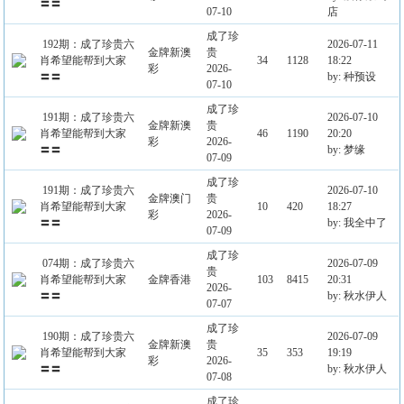
〓〓
07-10
店
成了珍
192期：成了珍贵六
2026-07-11
金牌新澳
贵
肖希望能帮到大家
34
1128
18:22
彩
2026-
〓〓
by: 种预设
07-10
成了珍
191期：成了珍贵六
2026-07-10
金牌新澳
贵
肖希望能帮到大家
46
1190
20:20
彩
2026-
〓〓
by: 梦缘
07-09
成了珍
191期：成了珍贵六
2026-07-10
金牌澳门
贵
肖希望能帮到大家
10
420
18:27
彩
2026-
〓〓
by: 我全中了
07-09
成了珍
074期：成了珍贵六
2026-07-09
贵
肖希望能帮到大家
金牌香港
103
8415
20:31
2026-
〓〓
by: 秋水伊人
07-07
成了珍
190期：成了珍贵六
2026-07-09
金牌新澳
贵
肖希望能帮到大家
35
353
19:19
彩
2026-
〓〓
by: 秋水伊人
07-08
成了珍