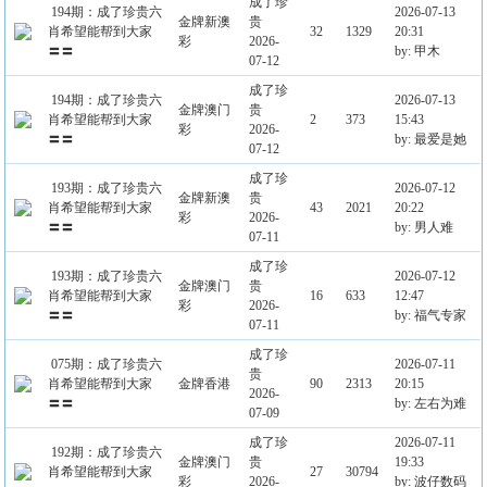
成了珍
194期：成了珍贵六
2026-07-13
金牌新澳
贵
肖希望能帮到大家
32
1329
20:31
彩
2026-
〓〓
by: 甲木
07-12
成了珍
194期：成了珍贵六
2026-07-13
金牌澳门
贵
肖希望能帮到大家
2
373
15:43
彩
2026-
〓〓
by: 最爱是她
07-12
成了珍
193期：成了珍贵六
2026-07-12
金牌新澳
贵
肖希望能帮到大家
43
2021
20:22
彩
2026-
〓〓
by: 男人难
07-11
成了珍
193期：成了珍贵六
2026-07-12
金牌澳门
贵
肖希望能帮到大家
16
633
12:47
彩
2026-
〓〓
by: 福气专家
07-11
成了珍
075期：成了珍贵六
2026-07-11
贵
肖希望能帮到大家
金牌香港
90
2313
20:15
2026-
〓〓
by: 左右为难
07-09
成了珍
2026-07-11
192期：成了珍贵六
金牌澳门
贵
19:33
肖希望能帮到大家
27
30794
彩
2026-
by: 波仔数码