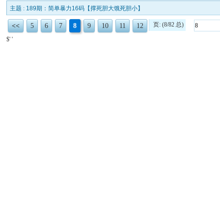
主题 :
189期：简单暴力16码【撑死胆大饿死胆小】
页: (8/82 总)
<<
5
6
7
8
9
10
11
12
$' '