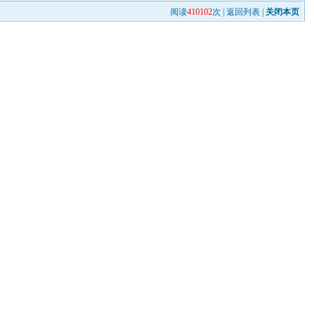
阅读
410102
次 |
返回列表
|
关闭本页