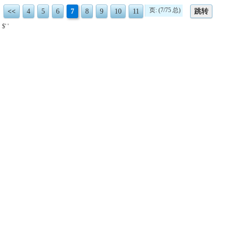
页: (7/75 总)
<<
4
5
6
7
8
9
10
11
跳转
$' '