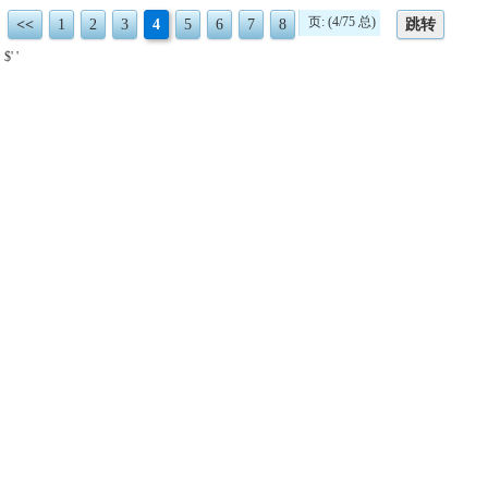
页: (4/75 总)
<<
1
2
3
4
5
6
7
8
跳转
$' '