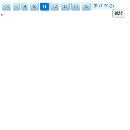
页: (11/69 总)
<<
8
9
10
11
12
13
14
15
跳转
$' '