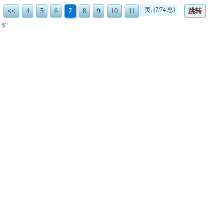
页: (7/74 总)
<<
4
5
6
7
8
9
10
11
跳转
$' '