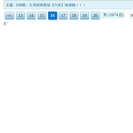
主题 :
189期：九号技师原创【六肖】快准稳！！！
页: (16/74 总)
<<
13
14
15
16
17
18
19
20
$' '