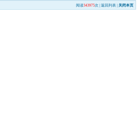
阅读
343975
次 |
返回列表
|
关闭本页