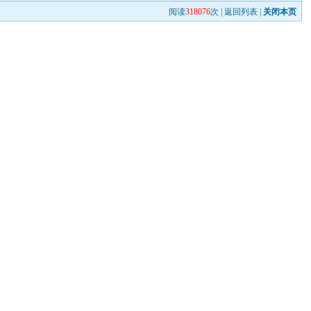
阅读
318076
次 |
返回列表
|
关闭本页