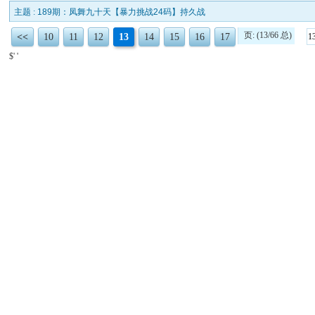
主题 :
189期：凤舞九十天【暴力挑战24码】持久战
页: (13/66 总)
<<
10
11
12
13
14
15
16
17
$' '