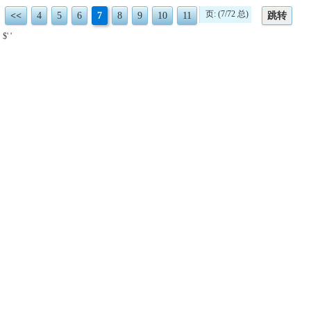
页: (7/72 总)
<<
4
5
6
7
8
9
10
11
跳转
$' '