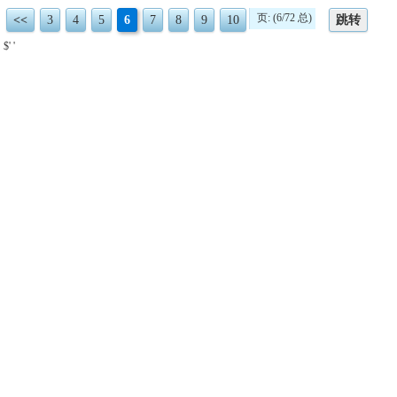
页: (6/72 总)
<<
3
4
5
6
7
8
9
10
跳转
$' '