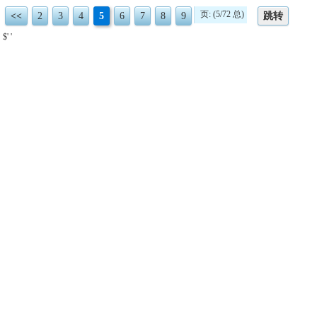
页: (5/72 总)
<<
2
3
4
5
6
7
8
9
跳转
$' '