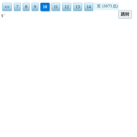
页: (10/73 总)
<<
7
8
9
10
11
12
13
14
跳转
$' '