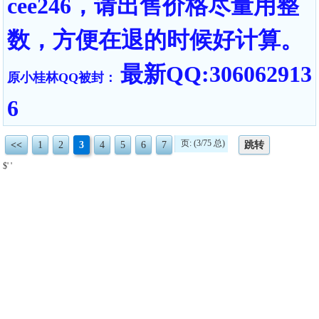
cee246，请出售价格尽量用整
数，方便在退的时候好计算。
最新QQ:306062913
原小桂林QQ被封：
6
页: (3/75 总)
<<
1
2
3
4
5
6
7
跳转
$' '