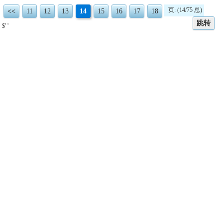
页: (14/75 总)
<<
11
12
13
14
15
16
17
18
跳转
$' '