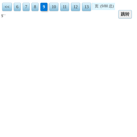
页: (9/80 总)
<<
6
7
8
9
10
11
12
13
跳转
$' '