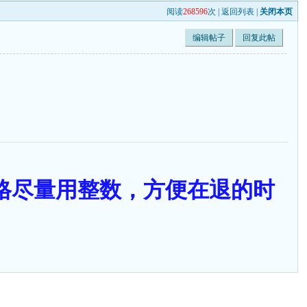
阅读
268596
次 |
返回列表
|
关闭本页
编辑帖子
回复此帖
售价格尽量用整数，方便在退的时