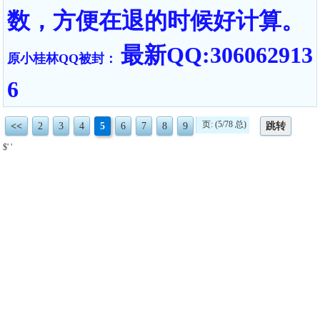
数，方便在退的时候好计算。
最新QQ:306062913
原小桂林QQ被封：
6
页: (5/78 总)
<<
2
3
4
5
6
7
8
9
跳转
$' '