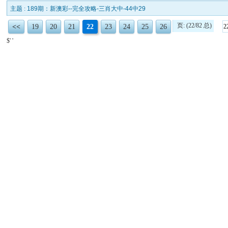
主题 :
189期：新澳彩--完全攻略-三肖大中-44中29
页: (22/82 总)
<<
19
20
21
22
23
24
25
26
$' '