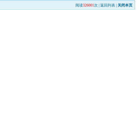
阅读
326001
次 |
返回列表
|
关闭本页