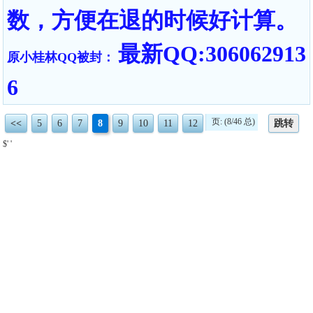
数，方便在退的时候好计算。
最新QQ:306062913
原小桂林QQ被封：
6
页: (8/46 总)
<<
5
6
7
8
9
10
11
12
跳转
$' '