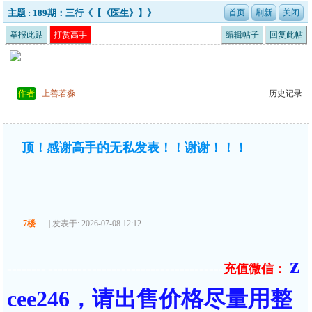
主题 : 189期：三行《【《医生》】》
举报此贴
打赏高手
编辑帖子
回复此帖
作者
上善若淼
历史记录
顶！感谢高手的无私发表！！谢谢！！！
7楼
| 发表于: 2026-07-08 12:12
z
充值微信：
======== ====================================
cee246，请出售价格尽量用整