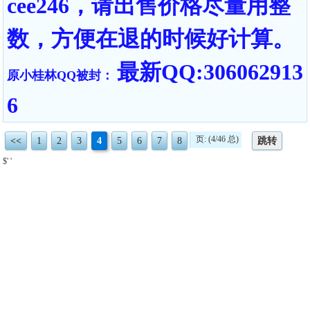
cee246，请出售价格尽量用整
数，方便在退的时候好计算。
最新QQ:306062913
原小桂林QQ被封：
6
页: (4/46 总)
<<
1
2
3
4
5
6
7
8
跳转
$' '