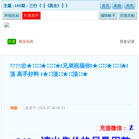
主题 : 189期：三行《【《医生》】》
举报此贴
打赏高手
编辑帖子
回复此帖
作者
雕龙画凤
历史记录
????㊣★∷∷★∷∷★‖兄弟祝福你‖★∷∷★∷∷★‖
顶 高手好料 ‖★∷顶∷★∷顶∷★
地板
| 发表于: 2026-07-08 00:33
z
充值微信：
======== ====================================