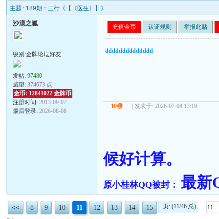
主题 :
189期：三行《【《医生》】》
沙漠之狐
充值金币
认证规则
举报此贴
dddddddddddddd
级别:金牌论坛好友
发帖:
97480
威望:
374673 点
金币: 12841022 金牌币
注册时间:
2013-09-07
10楼
| 发表于: 2026-07-08 13:19
最后登录:
2026-08-08
======== =========================
候好计算。
最新QQ
原小桂林QQ被封：
页: (11/46 总)
<<
8
9
10
11
12
13
14
15