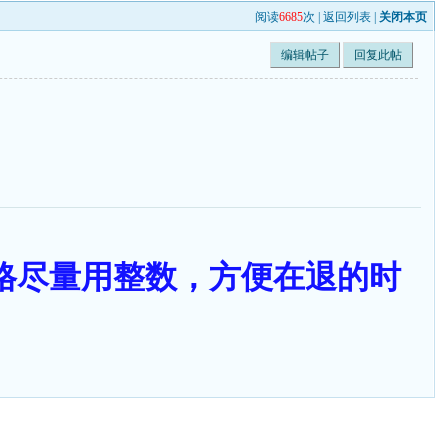
阅读
6685
次 |
返回列表
|
关闭本页
编辑帖子
回复此帖
售价格尽量用整数，方便在退的时