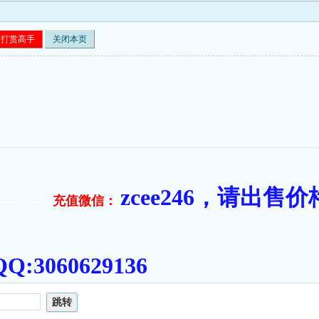
打赏高手
关闭本页
zcee246，请出
充值微信：
===========
:3060629136
跳转