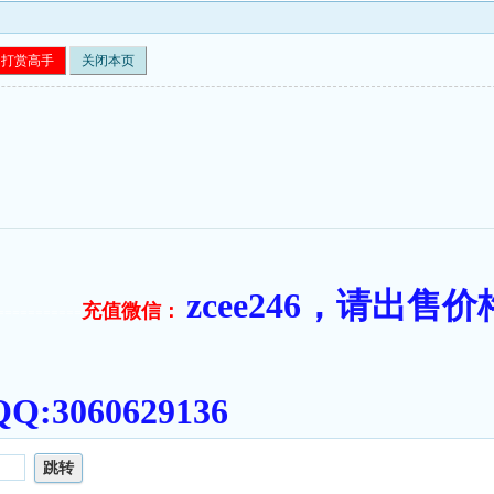
打赏高手
关闭本页
zcee246，请出
充值微信：
===========
:3060629136
跳转