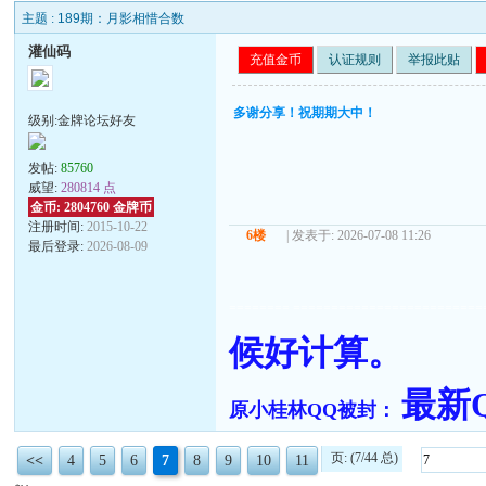
主题 :
189期：月影相惜合数
灌仙码
充值金币
认证规则
举报此贴
多谢分享！祝期期大中！
级别:金牌论坛好友
发帖:
85760
威望:
280814 点
金币: 2804760 金牌币
注册时间:
2015-10-22
6楼
| 发表于: 2026-07-08 11:26
最后登录:
2026-08-09
======== =========================
候好计算。
最新QQ
原小桂林QQ被封：
页: (7/44 总)
<<
4
5
6
7
8
9
10
11