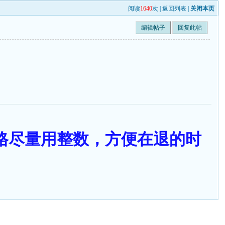
阅读
1640
次 |
返回列表
|
关闭本页
编辑帖子
回复此帖
售价格尽量用整数，方便在退的时