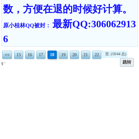
数，方便在退的时候好计算。
最新QQ:306062913
原小桂林QQ被封：
6
页: (18/44 总)
<<
15
16
17
18
19
20
21
22
跳转
$' '