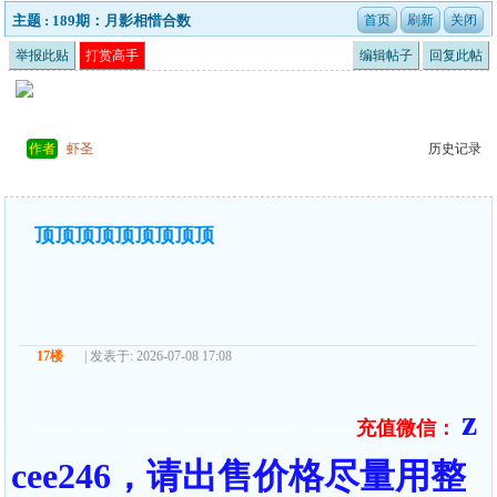
主题 : 189期：月影相惜合数
举报此贴
打赏高手
编辑帖子
回复此帖
作者
虾圣
历史记录
顶顶顶顶顶顶顶顶顶
17楼
| 发表于: 2026-07-08 17:08
z
充值微信：
======== ====================================
cee246，请出售价格尽量用整