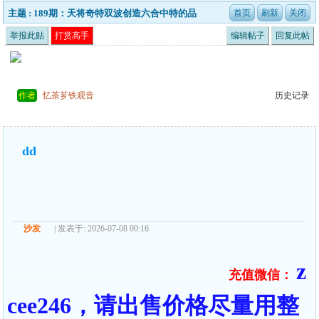
主题 : 189期：天将奇特双波创造六合中特的品
牌！
举报此贴
打赏高手
编辑帖子
回复此帖
作者
忆茶芗铁观音
历史记录
dd
沙发
| 发表于: 2026-07-08 00:16
z
充值微信：
======== ====================================
cee246，请出售价格尽量用整