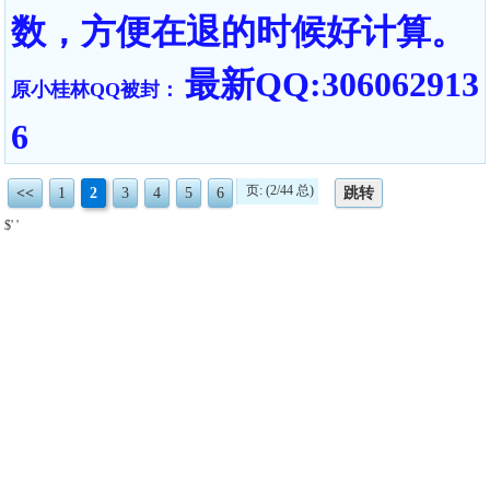
数，方便在退的时候好计算。
最新QQ:306062913
原小桂林QQ被封：
6
页: (2/44 总)
<<
1
2
3
4
5
6
跳转
$' '