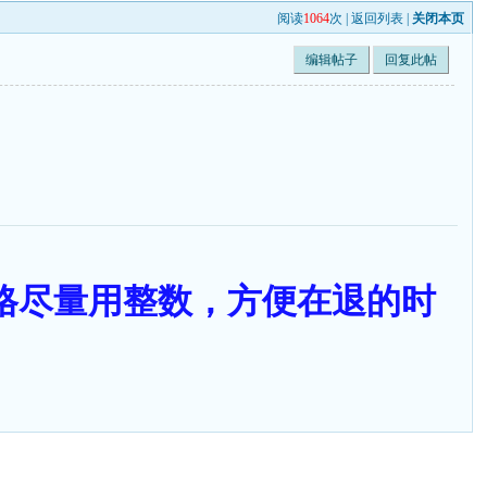
阅读
1064
次 |
返回列表
|
关闭本页
编辑帖子
回复此帖
售价格尽量用整数，方便在退的时