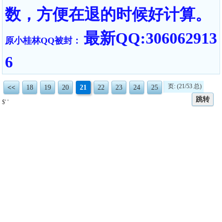
数，方便在退的时候好计算。
最新QQ:306062913
原小桂林QQ被封：
6
页: (21/53 总)
<<
18
19
20
21
22
23
24
25
跳转
$' '